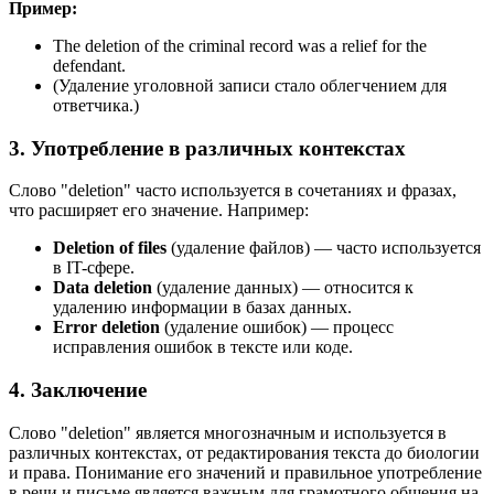
Пример:
The deletion of the criminal record was a relief for the
defendant.
(Удаление уголовной записи стало облегчением для
ответчика.)
3. Употребление в различных контекстах
Слово "deletion" часто используется в сочетаниях и фразах,
что расширяет его значение. Например:
Deletion of files
(удаление файлов) — часто используется
в IT-сфере.
Data deletion
(удаление данных) — относится к
удалению информации в базах данных.
Error deletion
(удаление ошибок) — процесс
исправления ошибок в тексте или коде.
4. Заключение
Слово "deletion" является многозначным и используется в
различных контекстах, от редактирования текста до биологии
и права. Понимание его значений и правильное употребление
в речи и письме является важным для грамотного общения на