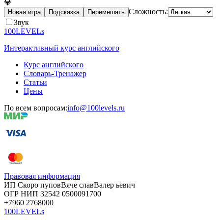
💎
Сложность:
Новая игра
Подсказка
Перемешать
Звук
100LEVELs
Интерактивный курс английского
Курс английского
Словарь-Тренажер
Статьи
Цены
По всем вопросам:
info@100levels.ru
Правовая информация
ИП Скоро
пупов
Вяче
слав
Валер
ьевич
ОГР
НИП
32542
05000
91700
+7960
276
8000
100LEVELs