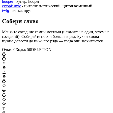
hooper
- хупер, hooper
cytoplasmic
- цитоплазматический, цитоплазменный
twig
- ветка, прут
Собери слово
Меняйте соседние камни местами (нажмите на один, затем на
соседний). Собирайте по 3 и больше в ряд. Буквы слова
нужно довести до нижнего ряда — тогда они засчитаются.
Очки:
0
Ходы:
50
D
E
L
E
T
I
O
N
💍
💍
💠
💎
🔮
💎
💍
💠
💎
💍
💠
💎
T