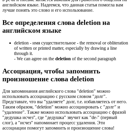
английском языке. Надеемся, что данная статья помогла вам
лучше понять это слово и его использование.
Все определения слова
deletion
на
английском языке
deletion -
имя существительное
- the removal or obliteration
of written or printed matter, especially by drawing a line
through it.
-
We can agree on the
deletion
of the second paragraph
Ассоциация
, чтобы запомнить
произношение слова
deletion
Для запоминания английского слова "deletion" можно
использовать ассоциацию с русским словом "долг".
Представьте, что вы "удаляете" долг, т.е. избавляетесь от него.
Таким образом, "deletion" можно ассоциировать с "долг" и
"удаление". Также можно использовать ассоциацию с фразой
"дедушка исчез", где "дедушка" звучит как "de-" (первый
слог), а "исчез" напоминает процесс удаления. Эти
ассоциации помогут запомнить и произношение слова!