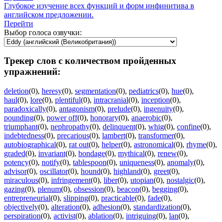
Глубокое изучение всех функций и форм инфинитива в
английском предложении.
Перейти
Выбор голоса озвучки:
Трекер слов с количеством пройденных
упражнений:
deletion
(0)
,
heresy
(0)
,
segmentation
(0)
,
pediatrics
(0)
,
hue
(0)
,
haul
(0)
,
lore
(0)
,
plentiful
(0)
,
intracranial
(0)
,
inception
(0)
,
paradoxically
(0)
,
antagonism
(0)
,
prelude
(0)
,
ingenuity
(0)
,
pounding
(0)
,
power off
(0)
,
honorary
(0)
,
anaerobic
(0)
,
triumphant
(0)
,
nephropathy
(0)
,
delinquent
(0)
,
whig
(0)
,
confine
(0)
,
indebtedness
(0)
,
precarious
(0)
,
lambert
(0)
,
transformer
(0)
,
autobiographical
(0)
,
rat out
(0)
,
helper
(0)
,
astronomical
(0)
,
rhyme
(0)
,
graded
(0)
,
invariant
(0)
,
bondage
(0)
,
mythical
(0)
,
renew
(0)
,
potency
(0)
,
notify
(0)
,
tablespoon
(0)
,
uniqueness
(0)
,
anomaly
(0)
,
advisor
(0)
,
oscillator
(0)
,
hound
(0)
,
highland
(0)
,
greet
(0)
,
miraculous
(0)
,
infringement
(0)
,
liber
(0)
,
utopian
(0)
,
nostalgic
(0)
,
gazing
(0)
,
plenum
(0)
,
obsession
(0)
,
beacon
(0)
,
begging
(0)
,
entrepreneurial
(0)
,
slipping
(0)
,
practicable
(0)
,
fade
(0)
,
objectively
(0)
,
alteration
(0)
,
adhesion
(0)
,
standardization
(0)
,
perspiration
(0)
,
activist
(0)
,
ablation
(0)
,
intriguing
(0)
,
lan
(0)
,