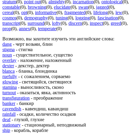
stratum
(0)
,
point out
(0)
,
almighty
(0)
,
incarnation
(0)
,
ontological
(0)
,
constable
(0)
,
browning
(0)
,
elucidate
(0)
,
swan
(0)
,
jagged
(0)
,
cereal
(0)
,
opt
(0)
,
informative
(0)
,
fragmented
(0)
,
lifelong
(0)
,
lew
(0)
,
cosmos
(0)
,
demography
(0)
,
tuning
(0)
,
logging
(0)
,
fascination
(0)
,
transcript
(0)
,
surround
(0)
,
lofty
(0)
,
discern
(0)
,
inspect
(0)
,
greed
(0)
,
prop
(0)
,
annex
(0)
,
temperate
(0)
Возможно, вы захотите изучить эти английские слова:
dang
- черт возьми, блин
stigma
- стигма
noun
- существительное, существо
overlay
- наложение, наложенный
dexter
- декстер, дектер
blanca
- бланка, блондинка
ruefully
- с сожалением, сорваемо
glowing
- светящийся, светящиеся
stamina
- выносливость, сконо
turnout
- оказаться, явка, активность
transfiguration
- преображение
banker
- банкир
cavendish
- кавендиш, кавандиш
rainfall
- осадки, количество осадков
deaf
- глухой, глухие
stationary
- стационарный, неподвижный
ship
- корабль, корабле