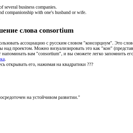
 of several business companies.
 and companionship with one's husband or wife.
d
шение слова
consortium
ользовать ассоциацию с русским словом "консорциум". Это слов
над проектом. Можно визуализировать это как "кон" (представит
ет напоминать вам "consortium", и вы сможете легко запомнить 
ыка
.
есь открывать его, нажимая на квадратики
?
?
?
осредоточен на устойчивом развитии.
"