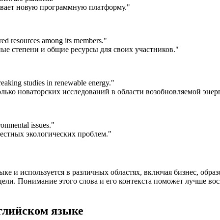
вает новую программную платформу."
ared resources among its members.
"
ые степени и общие ресурсы для своих участников."
eaking studies in renewable energy.
"
лько новаторских исследований в области возобновляемой энер
onmental issues.
"
естных экологических проблем."
ыке и используется в различных областях, включая бизнес, обра
цели. Понимание этого слова и его контекста поможет лучше в
глийском языке