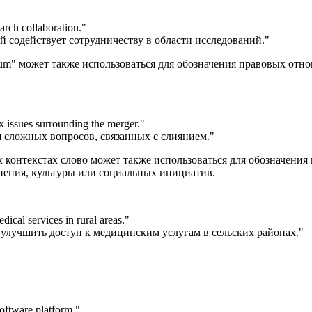
arch collaboration.
"
й содействует сотрудничеству в области исследований."
tium" может также использоваться для обозначения правовых от
 issues surrounding the merger.
"
 сложных вопросов, связанных с слиянием."
х контекстах слово может также использоваться для обозначени
нения, культуры или социальных инициатив.
ical services in rural areas.
"
 улучшить доступ к медицинским услугам в сельских районах."
oftware platform.
"