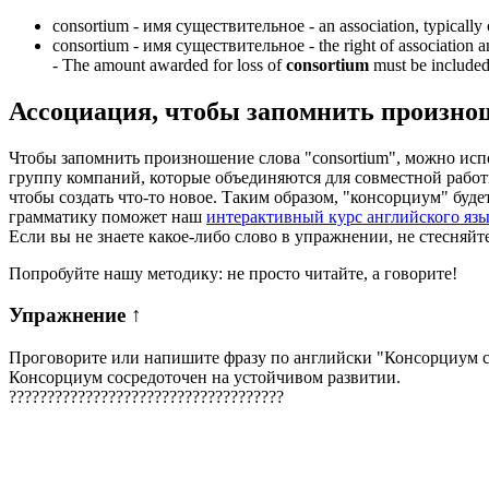
consortium -
имя существительное
- an association, typically
consortium -
имя существительное
- the right of association
-
The amount awarded for loss of
consortium
must be include
Ассоциация
, чтобы запомнить произно
Чтобы запомнить произношение слова "consortium", можно исп
группу компаний, которые объединяются для совместной работы 
чтобы создать что-то новое. Таким образом, "консорциум" буд
грамматику поможет наш
интерактивный курс английского яз
Если вы не знаете какое-либо слово в упражнении, не стесняйт
Попробуйте нашу методику: не просто читайте, а говорите!
Упражнение
↑
Проговорите или напишите фразу по английски "
Консорциум с
Консорциум сосредоточен на устойчивом развитии.
?
?
?
?
?
?
?
?
?
?
?
?
?
?
?
?
?
?
?
?
?
?
?
?
?
?
?
?
?
?
?
?
?
?
?
?