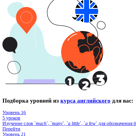
Подборка уровней из
курса английского
для вас:
Уровень 16
5 уроков
Изучение слов `
much
`, `
many
`, `
a
little
`, `
a
few
` для обозначения 
Перейти
Уровень 21