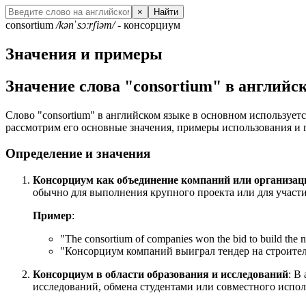
×
Найти
consortium
/kənˈsɔːrʃiəm/
- консорциум
Значения и примеры
Значение слова "consortium" в английс
Слово "consortium" в английском языке в основном используетс
рассмотрим его основные значения, примеры использования и 
Определение и значения
Консорциум как объединение компаний или организац
обычно для выполнения крупного проекта или для участи
Пример
:
"
The consortium of companies won the bid to build the n
"Консорциум компаний выиграл тендер на строител
Консорциум в области образования и исследований
: В
исследований, обмена студентами или совместного испол