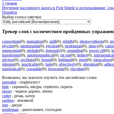
5 уроков
Изучение пассивного залога в
Past
Simple
и использование `
cou
Перейти
Выбор голоса озвучки:
Трекер слов с количеством пройденных упражнен
consortium
(0)
,
stagnation
(0)
,
spill
(0)
,
rebirth
(0)
,
photosynthesis
(0)
,
gr
glycine
(0)
,
memoranda
(0)
,
ejection
(0)
,
proletarian
(0)
,
piracy
(0)
,
catio
antagonism
(0)
,
prelude
(0)
,
ingenuity
(0)
,
pounding
(0)
,
power off
(0)
,
h
transformer
(0)
,
autobiographical
(0)
,
rat out
(0)
,
helper
(0)
,
astronomical
advisor
(0)
,
oscillator
(0)
,
hound
(0)
,
highland
(0)
,
greet
(0)
,
miraculous
(0
slipping
(0)
,
practicable
(0)
,
fade
(0)
,
objectively
(0)
,
alteration
(0)
,
adhes
ontological
(0)
,
constable
(0)
,
browning
(0)
,
elucidate
(0)
Возможно, вы захотите изучить эти английские слова:
surrealist
- сюрреалист
hide
- скрывать, шкура, спрятать, скрыть
ebony
- черное дерево, эбони
cutter
- резак, катер
earthen
- земляной
jure
- джуре
gentleman
- джентльмен, господин