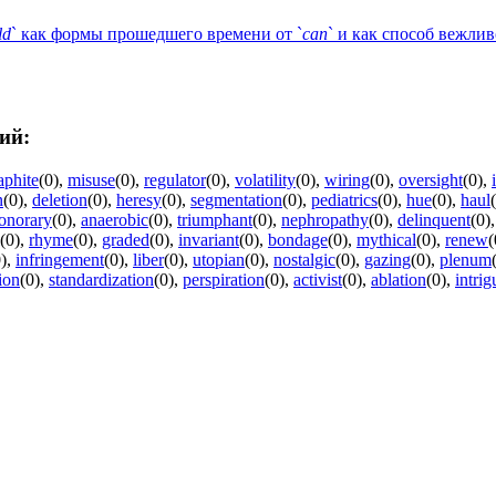
ld
` как формы прошедшего времени от `
can
` и как способ вежли
ий:
aphite
(0)
,
misuse
(0)
,
regulator
(0)
,
volatility
(0)
,
wiring
(0)
,
oversight
(0)
,
n
(0)
,
deletion
(0)
,
heresy
(0)
,
segmentation
(0)
,
pediatrics
(0)
,
hue
(0)
,
haul
onorary
(0)
,
anaerobic
(0)
,
triumphant
(0)
,
nephropathy
(0)
,
delinquent
(0)
(0)
,
rhyme
(0)
,
graded
(0)
,
invariant
(0)
,
bondage
(0)
,
mythical
(0)
,
renew
(
)
,
infringement
(0)
,
liber
(0)
,
utopian
(0)
,
nostalgic
(0)
,
gazing
(0)
,
plenum
ion
(0)
,
standardization
(0)
,
perspiration
(0)
,
activist
(0)
,
ablation
(0)
,
intrig