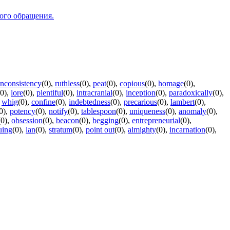
вого обращения.
inconsistency
(0)
,
ruthless
(0)
,
peat
(0)
,
copious
(0)
,
homage
(0)
,
(0)
,
lore
(0)
,
plentiful
(0)
,
intracranial
(0)
,
inception
(0)
,
paradoxically
(0)
,
,
whig
(0)
,
confine
(0)
,
indebtedness
(0)
,
precarious
(0)
,
lambert
(0)
,
0)
,
potency
(0)
,
notify
(0)
,
tablespoon
(0)
,
uniqueness
(0)
,
anomaly
(0)
,
(0)
,
obsession
(0)
,
beacon
(0)
,
begging
(0)
,
entrepreneurial
(0)
,
uing
(0)
,
lan
(0)
,
stratum
(0)
,
point out
(0)
,
almighty
(0)
,
incarnation
(0)
,