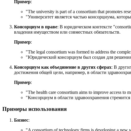
Пример
:
"
The university is part of a consortium that promotes rese
"Университет является частью консорциума, которы
Консорциум в праве
: В юридическом контексте "consor
владения имуществом или совместных обязательств.
Пример
:
"
The legal consortium was formed to address the complex
"Юридический консорциум был создан для решения
Консорциум как объединение в других сферах
: В други
достижения общей цели, например, в области здравоохра
Пример
:
"
The health care consortium aims to improve access to med
"Консорциум в области здравоохранения стремится
Примеры использования
Бизнес
:
"
A consortium of technology firms is developing a new s