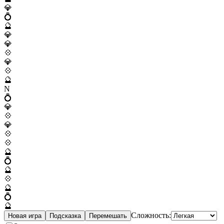
💎
💍
🔮
💎
💎
💠
💎
💠
🔮
N
💍
💎
💠
💎
💠
💠
🔮
💍
🔮
💠
🔮
💍
🔮
Сложность:
Новая игра
Подсказка
Перемешать