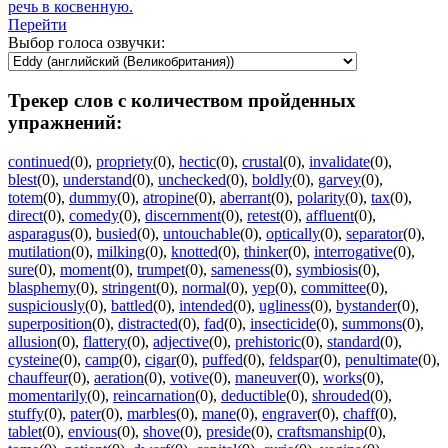
речь в косвенную.
Перейти
Выбор голоса озвучки:
Трекер слов с количеством пройденных
упражнений:
continued
(0)
,
propriety
(0)
,
hectic
(0)
,
crustal
(0)
,
invalidate
(0)
,
blest
(0)
,
understand
(0)
,
unchecked
(0)
,
boldly
(0)
,
garvey
(0)
,
totem
(0)
,
dummy
(0)
,
atropine
(0)
,
aberrant
(0)
,
polarity
(0)
,
tax
(0)
,
direct
(0)
,
comedy
(0)
,
discernment
(0)
,
retest
(0)
,
affluent
(0)
,
asparagus
(0)
,
busied
(0)
,
untouchable
(0)
,
optically
(0)
,
separator
(0)
,
mutilation
(0)
,
milking
(0)
,
knotted
(0)
,
thinker
(0)
,
interrogative
(0)
,
sure
(0)
,
moment
(0)
,
trumpet
(0)
,
sameness
(0)
,
symbiosis
(0)
,
blasphemy
(0)
,
stringent
(0)
,
normal
(0)
,
yep
(0)
,
committee
(0)
,
suspiciously
(0)
,
battled
(0)
,
intended
(0)
,
ugliness
(0)
,
bystander
(0)
,
superposition
(0)
,
distracted
(0)
,
fad
(0)
,
insecticide
(0)
,
summons
(0)
,
allusion
(0)
,
flattery
(0)
,
adjective
(0)
,
prehistoric
(0)
,
standard
(0)
,
cysteine
(0)
,
camp
(0)
,
cigar
(0)
,
puffed
(0)
,
feldspar
(0)
,
penultimate
(0)
,
chauffeur
(0)
,
aeration
(0)
,
votive
(0)
,
maneuver
(0)
,
works
(0)
,
momentarily
(0)
,
reincarnation
(0)
,
deductible
(0)
,
shrouded
(0)
,
stuffy
(0)
,
pater
(0)
,
marbles
(0)
,
mane
(0)
,
engraver
(0)
,
chaff
(0)
,
tablet
(0)
,
envious
(0)
,
shove
(0)
,
preside
(0)
,
craftsmanship
(0)
,