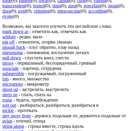
tome
(0)
,
patient
(0)
,
dwarf
(0)
,
capital
(0)
,
curie
(0)
,
vagina
(0)
,
transcendent
(0)
,
footed
(0)
,
dum
(0)
,
aura
(0)
,
porcelain
(0)
,
moan
(0)
,
dura
(0)
,
avid
(0)
,
chipping
(0)
,
intravascular
(0)
,
accordion
(0)
,
evoke
(0)
Возможно, вы захотите изучить эти английские слова:
mark down as
- отметить как, отмечать как
seldom
- редко, мало
pig off
- отвинтить, оторви свинью
plough back
- плуг обратно, плау назад
pneumonia
- пневмония, воспаление легких
pull down
- спустить вниз, снести
messy
- неряшливый, беспорядочный, грязный
associate
- партнер, сотрудник
submersible
- погружаемый, погруженный
lots
- много, множество
micrometer
- микрометр
shoot up
- застрелить, выстрелить
sleep on
- спать, спать на
rouse
- будить, пробуждение
sort out
- разбираться, разобраться, разобраться в
trickle
- протекать
stay away from
- держись подальше от, держитесь подальше от
avian
- птичий, птица
string along
- строка вместе, строка вдоль