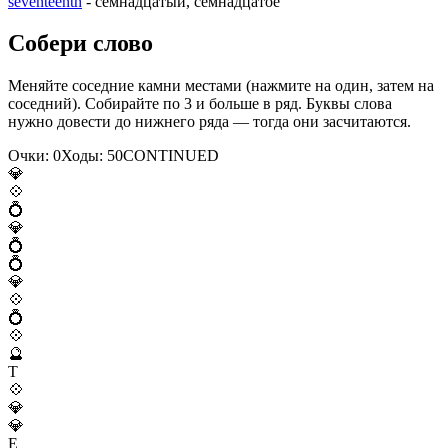
seventeenth
- семнадцатый, семнадцатое
Собери слово
Меняйте соседние камни местами (нажмите на один, затем на
соседний). Собирайте по 3 и больше в ряд. Буквы слова
нужно довести до нижнего ряда — тогда они засчитаются.
Очки:
0
Ходы:
50
C
O
N
T
I
N
U
E
D
💎
💠
💍
💎
💍
💍
💎
💠
💍
💠
🔮
T
💠
💎
💎
E