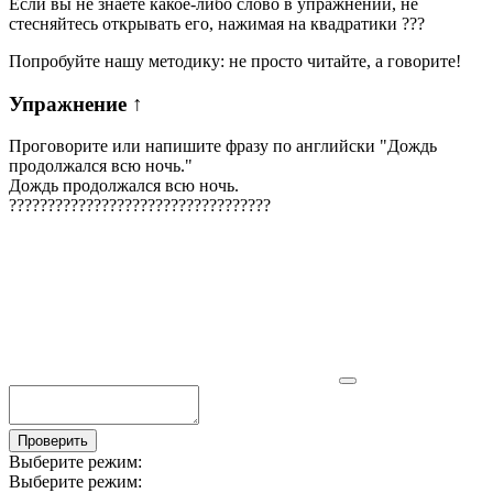
Если вы не знаете какое-либо слово в упражнении, не
стесняйтесь открывать его, нажимая на квадратики
?
?
?
Попробуйте нашу методику: не просто читайте, а говорите!
Упражнение
↑
Проговорите или напишите фразу по английски "
Дождь
продолжался всю ночь.
"
Дождь продолжался всю ночь.
?
?
?
?
?
?
?
?
?
?
?
?
?
?
?
?
?
?
?
?
?
?
?
?
?
?
?
?
?
?
?
?
?
?
Проверить
Выберите режим:
Выберите режим: