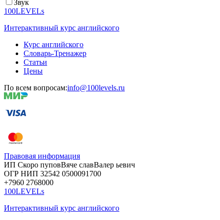
Звук
100LEVELs
Интерактивный курс английского
Курс английского
Словарь-Тренажер
Статьи
Цены
По всем вопросам:
info@100levels.ru
Правовая информация
ИП Скоро
пупов
Вяче
слав
Валер
ьевич
ОГР
НИП
32542
05000
91700
+7960
276
8000
100LEVELs
Интерактивный курс английского