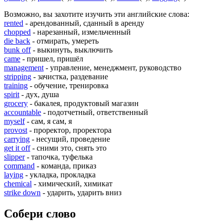
Возможно, вы захотите изучить эти английские слова:
rented
- арендованный, сданный в аренду
chopped
- нарезанный, измельченный
die back
- отмирать, умереть
bunk off
- выкинуть, выключить
came
- пришел, пришёл
management
- управление, менеджмент, руководство
stripping
- зачистка, раздевание
training
- обучение, тренировка
spirit
- дух, душа
grocery
- бакалея, продуктовый магазин
accountable
- подотчетный, ответственный
myself
- сам, я сам, я
provost
- проректор, проректора
carrying
- несущий, проведение
get it off
- сними это, снять это
slipper
- тапочка, туфелька
command
- команда, приказ
laying
- укладка, прокладка
chemical
- химический, химикат
strike down
- ударить, ударить вниз
Собери слово