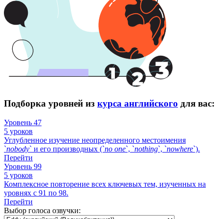
Подборка уровней из
курса английского
для вас:
Уровень 47
5 уроков
Углубленное изучение неопределенного местоимения
`
nobody
` и его производных (`
no
one
`, `
nothing
`, `
nowhere
`).
Перейти
Уровень 99
5 уроков
Комплексное повторение всех ключевых тем, изученных на
уровнях с 91 по 98.
Перейти
Выбор голоса озвучки: