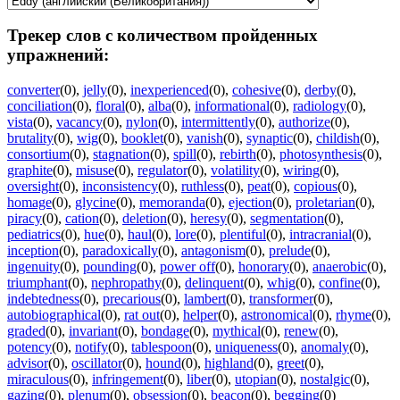
Трекер слов с количеством пройденных
упражнений:
converter
(0)
,
jelly
(0)
,
inexperienced
(0)
,
cohesive
(0)
,
derby
(0)
,
conciliation
(0)
,
floral
(0)
,
alba
(0)
,
informational
(0)
,
radiology
(0)
,
vista
(0)
,
vacancy
(0)
,
nylon
(0)
,
intermittently
(0)
,
authorize
(0)
,
brutality
(0)
,
wig
(0)
,
booklet
(0)
,
vanish
(0)
,
synaptic
(0)
,
childish
(0)
,
consortium
(0)
,
stagnation
(0)
,
spill
(0)
,
rebirth
(0)
,
photosynthesis
(0)
,
graphite
(0)
,
misuse
(0)
,
regulator
(0)
,
volatility
(0)
,
wiring
(0)
,
oversight
(0)
,
inconsistency
(0)
,
ruthless
(0)
,
peat
(0)
,
copious
(0)
,
homage
(0)
,
glycine
(0)
,
memoranda
(0)
,
ejection
(0)
,
proletarian
(0)
,
piracy
(0)
,
cation
(0)
,
deletion
(0)
,
heresy
(0)
,
segmentation
(0)
,
pediatrics
(0)
,
hue
(0)
,
haul
(0)
,
lore
(0)
,
plentiful
(0)
,
intracranial
(0)
,
inception
(0)
,
paradoxically
(0)
,
antagonism
(0)
,
prelude
(0)
,
ingenuity
(0)
,
pounding
(0)
,
power off
(0)
,
honorary
(0)
,
anaerobic
(0)
,
triumphant
(0)
,
nephropathy
(0)
,
delinquent
(0)
,
whig
(0)
,
confine
(0)
,
indebtedness
(0)
,
precarious
(0)
,
lambert
(0)
,
transformer
(0)
,
autobiographical
(0)
,
rat out
(0)
,
helper
(0)
,
astronomical
(0)
,
rhyme
(0)
,
graded
(0)
,
invariant
(0)
,
bondage
(0)
,
mythical
(0)
,
renew
(0)
,
potency
(0)
,
notify
(0)
,
tablespoon
(0)
,
uniqueness
(0)
,
anomaly
(0)
,
advisor
(0)
,
oscillator
(0)
,
hound
(0)
,
highland
(0)
,
greet
(0)
,
miraculous
(0)
,
infringement
(0)
,
liber
(0)
,
utopian
(0)
,
nostalgic
(0)
,
gazing
(0)
,
plenum
(0)
,
obsession
(0)
,
beacon
(0)
,
begging
(0)