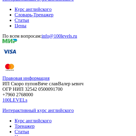
Курс английского
Словарь-Тренажер
Статьи
Цены
По всем вопросам:
info@100levels.ru
Правовая информация
ИП Скоро
пупов
Вяче
слав
Валер
ьевич
ОГР
НИП
32542
05000
91700
+7960
276
8000
100LEVELs
Интерактивный курс английского
Курс английского
Тренажер
Статьи