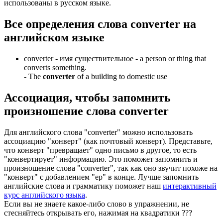
использованы в русском языке.
Все определения слова
converter
на
английском языке
converter -
имя существительное
- a person or thing that
converts something.
-
The
converter
of a building to domestic use
Ассоциация
, чтобы запомнить
произношение слова
converter
Для английского слова "converter" можно использовать
ассоциацию "конверт" (как почтовый конверт). Представьте,
что конверт "превращает" одно письмо в другое, то есть
"конвертирует" информацию. Это поможет запомнить и
произношение слова "converter", так как оно звучит похоже на
"конверт" с добавлением "ер" в конце. Лучше запомнить
английские слова и грамматику поможет наш
интерактивный
курс английского языка
.
Если вы не знаете какое-либо слово в упражнении, не
стесняйтесь открывать его, нажимая на квадратики
?
?
?