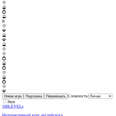
💠
🔮
💍
🔮
R
💠
💎
🔮
💎
🔮
💠
💠
💍
🔮
💍
💠
🔮
💍
💠
💎
Сложность:
Новая игра
Подсказка
Перемешать
Звук
100LEVELs
Интерактивный курс английского