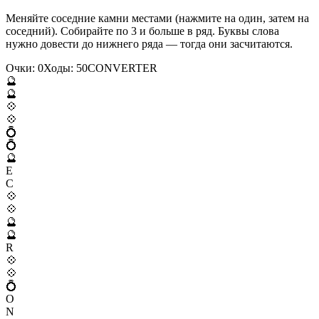
Меняйте соседние камни местами (нажмите на один, затем на
соседний). Собирайте по 3 и больше в ряд. Буквы слова
нужно довести до нижнего ряда — тогда они засчитаются.
Очки:
0
Ходы:
50
C
O
N
V
E
R
T
E
R
🔮
🔮
💠
💠
💍
💍
🔮
E
C
💠
💠
🔮
🔮
R
💠
💠
💍
O
N