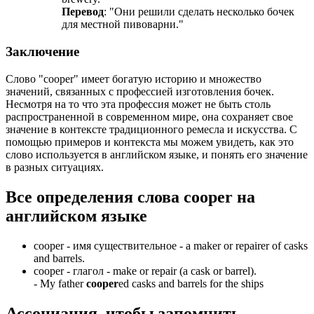
Перевод
: "Они решили сделать несколько бочек
для местной пивоварни."
Заключение
Слово "cooper" имеет богатую историю и множество
значений, связанных с профессией изготовления бочек.
Несмотря на то что эта профессия может не быть столь
распространенной в современном мире, она сохраняет свое
значение в контексте традиционного ремесла и искусства. С
помощью примеров и контекста мы можем увидеть, как это
слово используется в английском языке, и понять его значение
в разных ситуациях.
Все определения слова
cooper
на
английском языке
cooper -
имя существительное
- a maker or repairer of casks
and barrels.
cooper -
глагол
- make or repair (a cask or barrel).
-
My father
cooper
ed casks and barrels for the ships
Ассоциация
, чтобы запомнить