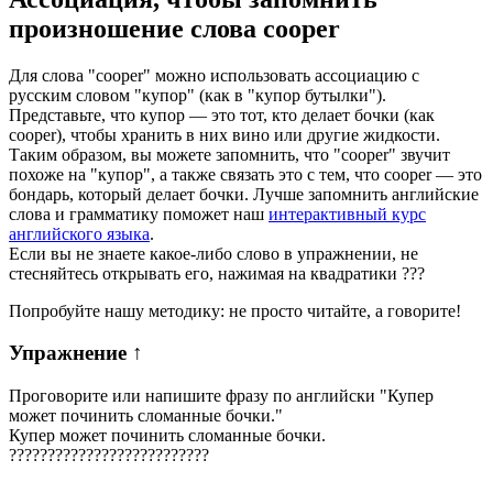
произношение слова
cooper
Для слова "cooper" можно использовать ассоциацию с
русским словом "купор" (как в "купор бутылки").
Представьте, что купор — это тот, кто делает бочки (как
cooper), чтобы хранить в них вино или другие жидкости.
Таким образом, вы можете запомнить, что "cooper" звучит
похоже на "купор", а также связать это с тем, что cooper — это
бондарь, который делает бочки. Лучше запомнить английские
слова и грамматику поможет наш
интерактивный курс
английского языка
.
Если вы не знаете какое-либо слово в упражнении, не
стесняйтесь открывать его, нажимая на квадратики
?
?
?
Попробуйте нашу методику: не просто читайте, а говорите!
Упражнение
↑
Проговорите или напишите фразу по английски "
Купер
может починить сломанные бочки.
"
Купер может починить сломанные бочки.
?
?
?
?
?
?
?
?
?
?
?
?
?
?
?
?
?
?
?
?
?
?
?
?
?
?