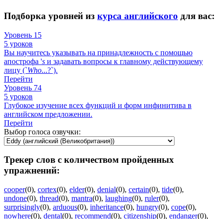
Подборка уровней из
курса английского
для вас:
Уровень 15
5 уроков
Вы научитесь указывать на принадлежность с помощью
апострофа '
s
и задавать вопросы к главному действующему
лицу (`
Who
...?`).
Перейти
Уровень 74
5 уроков
Глубокое изучение всех функций и форм инфинитива в
английском предложении.
Перейти
Выбор голоса озвучки:
Трекер слов с количеством пройденных
упражнений:
cooper
(0)
,
cortex
(0)
,
elder
(0)
,
denial
(0)
,
certain
(0)
,
tide
(0)
,
undone
(0)
,
thread
(0)
,
mantra
(0)
,
laughing
(0)
,
ruler
(0)
,
surprisingly
(0)
,
arduous
(0)
,
inheritance
(0)
,
hungry
(0)
,
cope
(0)
,
nowhere
(0)
,
dental
(0)
,
recommend
(0)
,
citizenship
(0)
,
endanger
(0)
,