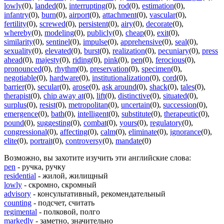
lowly
(0)
,
landed
(0)
,
interrupting
(0)
,
rod
(0)
,
estimation
(0)
,
infantry
(0)
,
burn
(0)
,
airport
(0)
,
attachment
(0)
,
vascular
(0)
,
fertility
(0)
,
screwed
(0)
,
persistent
(0)
,
airy
(0)
,
decorate
(0)
,
whereby
(0)
,
modeling
(0)
,
publicly
(0)
,
cheap
(0)
,
exit
(0)
,
similarity
(0)
,
sentinel
(0)
,
impulse
(0)
,
apprehensive
(0)
,
seal
(0)
,
sexuality
(0)
,
elevated
(0)
,
burst
(0)
,
realization
(0)
,
pecuniary
(0)
,
press
ahead
(0)
,
majesty
(0)
,
riding
(0)
,
pink
(0)
,
pen
(0)
,
ferocious
(0)
,
pronounced
(0)
,
rhythm
(0)
,
preservation
(0)
,
specimen
(0)
,
negotiable
(0)
,
hardware
(0)
,
institutionalization
(0)
,
cord
(0)
,
barrier
(0)
,
secular
(0)
,
arose
(0)
,
ask around
(0)
,
shack
(0)
,
tales
(0)
,
therapist
(0)
,
chip away at
(0)
,
lift
(0)
,
distinctive
(0)
,
situated
(0)
,
surplus
(0)
,
resist
(0)
,
metropolitan
(0)
,
uncertain
(0)
,
succession
(0)
,
emergence
(0)
,
bath
(0)
,
intelligent
(0)
,
substitute
(0)
,
therapeutic
(0)
,
pound
(0)
,
suggesting
(0)
,
combat
(0)
,
yours
(0)
,
regulatory
(0)
,
congressional
(0)
,
affecting
(0)
,
calm
(0)
,
eliminate
(0)
,
ignorance
(0)
,
elite
(0)
,
portrait
(0)
,
controversy
(0)
,
mandate
(0)
Возможно, вы захотите изучить эти английские слова:
pen
- ручка, ручку
residential
- жилой, жилищный
lowly
- скромно, скромный
advisory
- консультативный, рекомендательный
counting
- подсчет, считать
regimental
- полковой, полго
markedly
- заметно, значительно