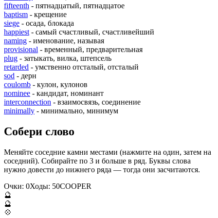
fifteenth
- пятнадцатый, пятнадцатое
baptism
- крещение
siege
- осада, блокада
happiest
- самый счастливый, счастливейший
naming
- именование, называя
provisional
- временный, предварительная
plug
- затыкать, вилка, штепсель
retarded
- умственно отсталый, отсталый
sod
- дерн
coulomb
- кулон, кулонов
nominee
- кандидат, номинант
interconnection
- взаимосвязь, соединение
minimally
- минимально, минимум
Собери слово
Меняйте соседние камни местами (нажмите на один, затем на
соседний). Собирайте по 3 и больше в ряд. Буквы слова
нужно довести до нижнего ряда — тогда они засчитаются.
Очки:
0
Ходы:
50
C
O
O
P
E
R
🔮
🔮
💠