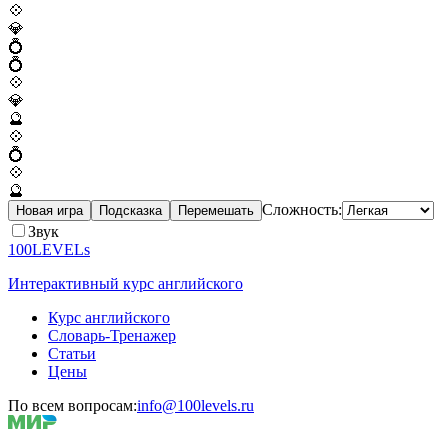
💠
💎
💍
💍
💠
💎
🔮
💠
💍
💠
🔮
Сложность:
Новая игра
Подсказка
Перемешать
Звук
100LEVELs
Интерактивный курс английского
Курс английского
Словарь-Тренажер
Статьи
Цены
По всем вопросам:
info@100levels.ru