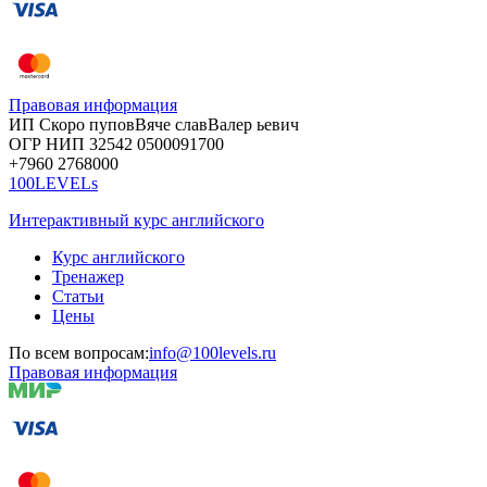
Правовая информация
ИП Скоро
пупов
Вяче
слав
Валер
ьевич
ОГР
НИП
32542
05000
91700
+7960
276
8000
100LEVELs
Интерактивный курс английского
Курс английского
Тренажер
Статьи
Цены
По всем вопросам:
info@100levels.ru
Правовая информация