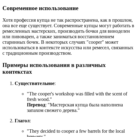
Современное использование
Хотя профессия купца не так распространена, как в прошлом,
она все еще существует. Современные купцы могут работать в
ремесленных мастерских, производить бочки для виноделен
или пивоварен, а также заниматься восстановлением
старинных бочек. В некоторых случаях "cooper" может
использоваться в контексте искусства или ремесел, связанных
с традиционным производством.
Примеры использования в различных
контекстах
Существительное
:
"
The cooper's workshop was filled with the scent of
fresh wood.
"
Перевод
: "Мастерская купца была наполнена
запахом свежего дерева."
Глагол
:
"
They decided to cooper a few barrels for the local
brewery.
"