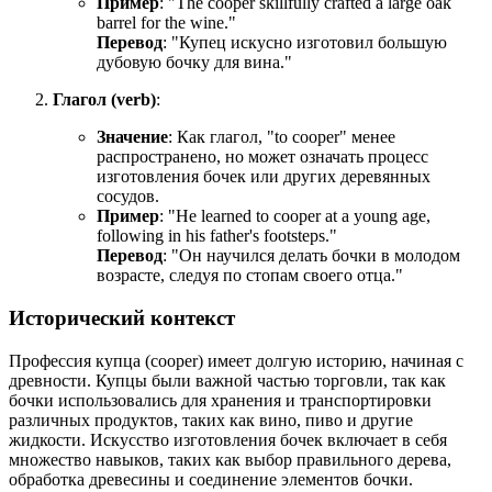
Пример
: "
The cooper skillfully crafted a large oak
barrel for the wine.
"
Перевод
: "Купец искусно изготовил большую
дубовую бочку для вина."
Глагол (verb)
:
Значение
: Как глагол, "to cooper" менее
распространено, но может означать процесс
изготовления бочек или других деревянных
сосудов.
Пример
: "
He learned to cooper at a young age,
following in his father's footsteps.
"
Перевод
: "Он научился делать бочки в молодом
возрасте, следуя по стопам своего отца."
Исторический контекст
Профессия купца (cooper) имеет долгую историю, начиная с
древности. Купцы были важной частью торговли, так как
бочки использовались для хранения и транспортировки
различных продуктов, таких как вино, пиво и другие
жидкости. Искусство изготовления бочек включает в себя
множество навыков, таких как выбор правильного дерева,
обработка древесины и соединение элементов бочки.