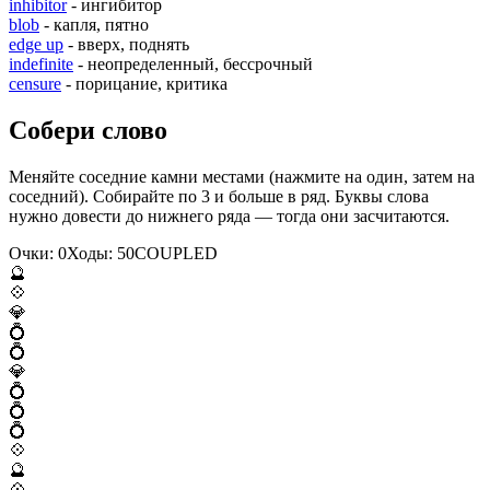
inhibitor
- ингибитор
blob
- капля, пятно
edge up
- вверх, поднять
indefinite
- неопределенный, бессрочный
censure
- порицание, критика
Собери слово
Меняйте соседние камни местами (нажмите на один, затем на
соседний). Собирайте по 3 и больше в ряд. Буквы слова
нужно довести до нижнего ряда — тогда они засчитаются.
Очки:
0
Ходы:
50
C
O
U
P
L
E
D
🔮
💠
💎
💍
💍
💎
💍
💍
💍
💠
🔮
💠