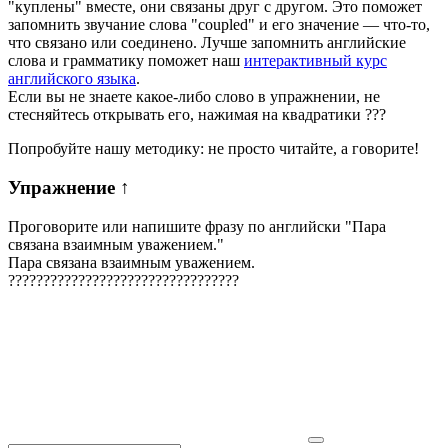
"куплены" вместе, они связаны друг с другом. Это поможет
запомнить звучание слова "coupled" и его значение — что-то,
что связано или соединено. Лучше запомнить английские
слова и грамматику поможет наш
интерактивный курс
английского языка
.
Если вы не знаете какое-либо слово в упражнении, не
стесняйтесь открывать его, нажимая на квадратики
?
?
?
Попробуйте нашу методику: не просто читайте, а говорите!
Упражнение
↑
Проговорите или напишите фразу по английски "
Пара
связана взаимным уважением.
"
Пара связана взаимным уважением.
?
?
?
?
?
?
?
?
?
?
?
?
?
?
?
?
?
?
?
?
?
?
?
?
?
?
?
?
?
?
?
?
?