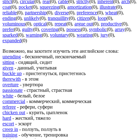
strict
(0)
,
circular
(0)
,
rear
(0)
,
cable
(0)
,
strictly
(0)
,
inherent
(0)
,
arch
(0)
,
coat
(0)
,
pocket
(0)
,
squeezing
(0)
,
amortization
(0)
,
illustrate
(0)
,
reliable
(0)
,
partnership
(0)
,
diverse
(0)
,
preference
(0)
,
wheat
(0)
,
ending
(0)
,
unlikely
(0)
,
tranquillity
(0)
,
citizen
(0)
,
loop
(0)
,
voluminous
(0)
,
optical
(0)
,
repeat
(0)
,
argue out
(0)
,
productive
(0)
,
prefer
(0)
,
guilty
(0)
,
covering
(0)
,
possess
(0)
,
symbolic
(0)
,
array
(0)
,
sparked
(0)
,
warning
(0)
,
voluntary
(0)
,
wearing
(0)
,
jury
(0)
,
expanded
(0)
Возможно, вы захотите изучить эти английские слова:
unending
- бесконечный, нескончаемый
sitting
- сидящий, сидит
given
- данный, учитывая
buckle up
- пристегнуться, пристегнись
therewith
- в этом
overture
- увертюра
passionate
- страстный, страстная
white
- белый, белое
commercial
- коммерческий, коммерческая
referee
- рефери, суфери
chicken out
- курить, цыпленок
hard
- жесткий, тяжело
escort
- эскорт
creep in
- ползуть, ползуть в
training
- обучение, тренировка