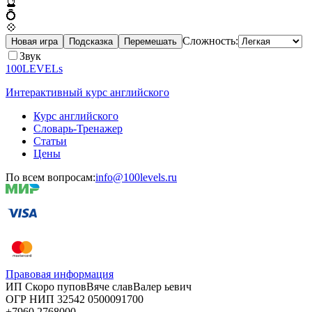
🔮
💍
💠
Сложность:
Новая игра
Подсказка
Перемешать
Звук
100LEVELs
Интерактивный курс английского
Курс английского
Словарь-Тренажер
Статьи
Цены
По всем вопросам:
info@100levels.ru
Правовая информация
ИП Скоро
пупов
Вяче
слав
Валер
ьевич
ОГР
НИП
32542
05000
91700
+7960
276
8000