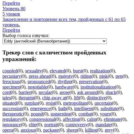
Перейти
Уровень 80
5 уроков
Закрепление и повторение всех тем, пройденных с 61 по 65
уровень.
Перейти
Выбор голоса озвучки:
Трекер слов с количеством пройденных
упражнений:
coupled
(0)
,
sexuality
(0)
,
elevated
(0)
,
burst
(0)
,
realization
(0)
,
pecuniary
(0)
,
press ahead
(0)
,
majesty
(0)
,
riding
(0)
,
pink
(0)
,
pen
(0)
,
ferocious
(0)
,
pronounced
(0)
,
rhythm
(0)
,
preservation
(0)
,
specimen
(0)
,
negotiable
(0)
,
hardware
(0)
,
institutionalization
(0)
,
cord
(0)
,
barrier
(0)
,
secular
(0)
,
arose
(0)
,
ask around
(0)
,
shack
(0)
,
tales
(0)
,
therapist
(0)
,
chip away at
(0)
,
lift
(0)
,
distinctive
(0)
,
situated
(0)
,
surplus
(0)
,
resist
(0)
,
metropolitan
(0)
,
uncertain
(0)
,
succession
(0)
,
emergence
(0)
,
bath
(0)
,
intelligent
(0)
,
substitute
(0)
,
therapeutic
(0)
,
pound
(0)
,
suggesting
(0)
,
combat
(0)
,
yours
(0)
,
regulatory
(0)
,
congressional
(0)
,
affecting
(0)
,
calm
(0)
,
eliminate
(0)
,
ignorance
(0)
,
elite
(0)
,
portrait
(0)
,
controversy
(0)
,
mandate
(0)
,
opera
(0)
,
anxious
(0)
,
package
(0)
,
sheep
(0)
,
killing
(0)
,
grey
(0)
,