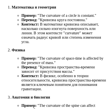
Математика и геометрия
Пример:
"
The curvature of a circle is constant.
"
Перевод:
"Кривизна круга постоянна."
Контекст:
В математике кривизна описывает,
насколько сильно изогнута поверхность или
линия. В этом контексте "curvature" может
означать радиус кривой или степень изменения
угла.
Физика
Пример:
"
The curvature of space-time is affected by
the presence of mass.
"
Перевод:
"Кривизна пространства-времени
зависит от присутствия массы."
Контекст:
В физике, особенно в теории
относительности, кривизна пространства-времени
является ключевым понятием для понимания
гравитации.
Анатомия и биология
Пример:
"
The curvature of the spine can affect