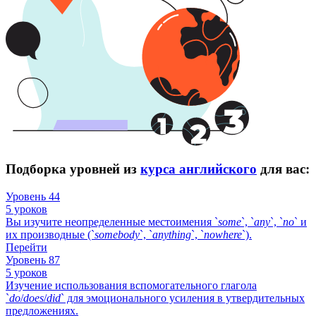
Подборка уровней из
курса английского
для вас:
Уровень 44
5 уроков
Вы изучите неопределенные местоимения `
some
`, `
any
`, `
no
` и
их производные (`
somebody
`, `
anything
`, `
nowhere
`).
Перейти
Уровень 87
5 уроков
Изучение использования вспомогательного глагола
`
do
/
does
/
did
` для эмоционального усиления в утвердительных
предложениях.