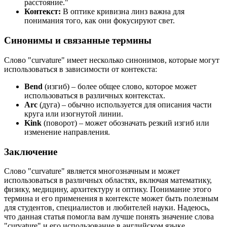
расстояние."
Контекст:
В оптике кривизна линз важна для
понимания того, как они фокусируют свет.
Синонимы и связанные термины
Слово "curvature" имеет несколько синонимов, которые могут
использоваться в зависимости от контекста:
Bend
(изгиб) – более общее слово, которое может
использоваться в различных контекстах.
Arc
(дуга) – обычно используется для описания части
круга или изогнутой линии.
Kink
(поворот) – может обозначать резкий изгиб или
изменение направления.
Заключение
Слово "curvature" является многозначным и может
использоваться в различных областях, включая математику,
физику, медицину, архитектуру и оптику. Понимание этого
термина и его применения в контексте может быть полезным
для студентов, специалистов и любителей науки. Надеюсь,
что данная статья помогла вам лучше понять значение слова
"curvature" и его использование в английском языке.