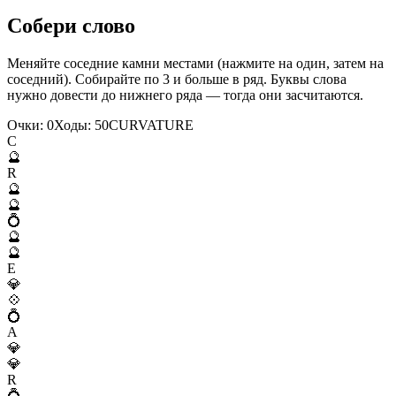
Собери слово
Меняйте соседние камни местами (нажмите на один, затем на
соседний). Собирайте по 3 и больше в ряд. Буквы слова
нужно довести до нижнего ряда — тогда они засчитаются.
Очки:
0
Ходы:
50
C
U
R
V
A
T
U
R
E
C
🔮
R
🔮
🔮
💍
🔮
🔮
E
💎
💠
💍
A
💎
💎
R
💍