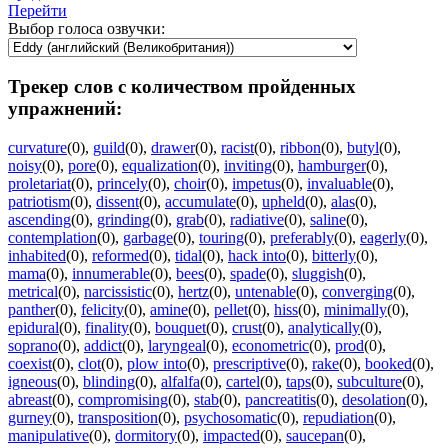
Перейти
Выбор голоса озвучки:
Трекер слов с количеством пройденных
упражнений:
curvature
(0)
,
guild
(0)
,
drawer
(0)
,
racist
(0)
,
ribbon
(0)
,
butyl
(0)
,
noisy
(0)
,
pore
(0)
,
equalization
(0)
,
inviting
(0)
,
hamburger
(0)
,
proletariat
(0)
,
princely
(0)
,
choir
(0)
,
impetus
(0)
,
invaluable
(0)
,
patriotism
(0)
,
dissent
(0)
,
accumulate
(0)
,
upheld
(0)
,
alas
(0)
,
ascending
(0)
,
grinding
(0)
,
grab
(0)
,
radiative
(0)
,
saline
(0)
,
contemplation
(0)
,
garbage
(0)
,
touring
(0)
,
preferably
(0)
,
eagerly
(0)
,
inhabited
(0)
,
reformed
(0)
,
tidal
(0)
,
hack into
(0)
,
bitterly
(0)
,
mama
(0)
,
innumerable
(0)
,
bees
(0)
,
spade
(0)
,
sluggish
(0)
,
metrical
(0)
,
narcissistic
(0)
,
hertz
(0)
,
untenable
(0)
,
converging
(0)
,
panther
(0)
,
felicity
(0)
,
amine
(0)
,
pellet
(0)
,
hiss
(0)
,
minimally
(0)
,
epidural
(0)
,
finality
(0)
,
bouquet
(0)
,
crust
(0)
,
analytically
(0)
,
soprano
(0)
,
addict
(0)
,
laryngeal
(0)
,
econometric
(0)
,
prod
(0)
,
coexist
(0)
,
clot
(0)
,
plow into
(0)
,
prescriptive
(0)
,
rake
(0)
,
booked
(0)
,
igneous
(0)
,
blinding
(0)
,
alfalfa
(0)
,
cartel
(0)
,
taps
(0)
,
subculture
(0)
,
abreast
(0)
,
compromising
(0)
,
stab
(0)
,
pancreatitis
(0)
,
desolation
(0)
,
gurney
(0)
,
transposition
(0)
,
psychosomatic
(0)
,
repudiation
(0)
,
manipulative
(0)
,
dormitory
(0)
,
impacted
(0)
,
saucepan
(0)
,