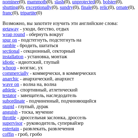
nominee
(0)
,
mammoth
(0)
,
slash
(0)
,
unprotected
(0)
,
bolster
(0)
,
shutting
(0)
,
exceptionally
(0)
,
sundry
(0)
,
finale
(0)
,
relic
(0)
,
ornate
(0)
,
franc
(0)
,
tripartite
(0)
Возможно, вы захотите изучить эти английские слова:
getaway
- уходи, бегство, отдых
wrap round
- обернуть вокруг
spur on
- подстегнуть, подстегнуть на
ramble
- бродить, шататься
sectional
- секционный, секторный
installation
- установка, монтаж
idiotic
- идиотский, глупый
whoop
- возглас, ух
commercially
- коммерчески, в коммерческих
anarchic
- анархический, анархист
wave on
- волна на, волна
athletic
- спортивный, атлетический
testator
- завещатель, наследодатель
subordinate
- подчиненный, подчиняющийся
stupid
- глупый, дурак
anguish
- тоска, мучение
throttle
- дроссельная заслонка, дроссель
supervisor
- руководитель, супервайзер
entertain
- развлекать, развлечения
coffin
- гроб, гробо