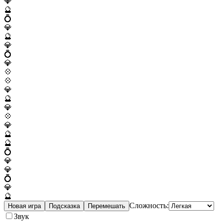
💎
🔮
💍
💎
🔮
💎
💍
💎
💠
💠
💎
🔮
💎
💠
💎
🔮
🔮
💍
💎
💎
💍
💎
🔮
Сложность:
Новая игра
Подсказка
Перемешать
Звук