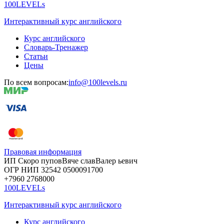
100LEVELs
Интерактивный курс английского
Курс английского
Словарь-Тренажер
Статьи
Цены
По всем вопросам:
info@100levels.ru
Правовая информация
ИП Скоро
пупов
Вяче
слав
Валер
ьевич
ОГР
НИП
32542
05000
91700
+7960
276
8000
100LEVELs
Интерактивный курс английского
Курс английского