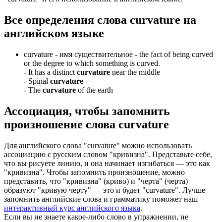
Все определения слова
curvature
на
английском языке
curvature -
имя существительное
- the fact of being curved
or the degree to which something is curved.
-
It has a distinct
curvature
near the middle
-
Spinal
curvature
-
The
curvature
of the earth
Ассоциация
, чтобы запомнить
произношение слова
curvature
Для английского слова "curvature" можно использовать
ассоциацию с русским словом "кривизна". Представьте себе,
что вы рисуете линию, и она начинает изгибаться — это как
"кривизна". Чтобы запомнить произношение, можно
представить, что "кривизна" (криво) и "черта" (черта)
образуют "кривую черту" — это и будет "curvature". Лучше
запомнить английские слова и грамматику поможет наш
интерактивный курс английского языка
.
Если вы не знаете какое-либо слово в упражнении, не