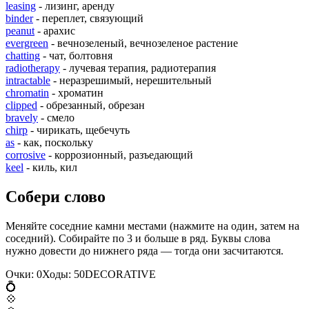
leasing
- лизинг, аренду
binder
- переплет, связующий
peanut
- арахис
evergreen
- вечнозеленый, вечнозеленое растение
chatting
- чат, болтовня
radiotherapy
- лучевая терапия, радиотерапия
intractable
- неразрешимый, нерешительный
chromatin
- хроматин
clipped
- обрезанный, обрезан
bravely
- смело
chirp
- чирикать, щебечуть
as
- как, поскольку
corrosive
- коррозионный, разъедающий
keel
- киль, кил
Собери слово
Меняйте соседние камни местами (нажмите на один, затем на
соседний). Собирайте по 3 и больше в ряд. Буквы слова
нужно довести до нижнего ряда — тогда они засчитаются.
Очки:
0
Ходы:
50
D
E
C
O
R
A
T
I
V
E
💍
💠