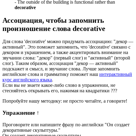
-
The outside of the building is functional rather than
decorative
Ассоциация
, чтобы запомнить
произношение слова
decorative
Для слова 'decorative' можно придумать ассоциацию: "декор —
активный". Это поможет запомнить, что 'decorative' связано с
декором и украшением, а также акцентировать внимание на
звучании слова: "декор" (первый слог) и "активный" (второй
слог). Таким образом, ассоциация "декор — активный"
подскажет и смысл, и звучание слова. Лучше запомнить
английские слова и грамматику поможет наш
интерактивный
курс английского языка
.
Если вы не знаете какое-либо слово в упражнении, не
стесняйтесь открывать его, нажимая на квадратики
?
?
?
Попробуйте нашу методику: не просто читайте, а говорите!
Упражнение
↑
Проговорите или напишите фразу по английски "
Он создает
декоративные скульптуры.
"
Он создает декоративные скульптуры.