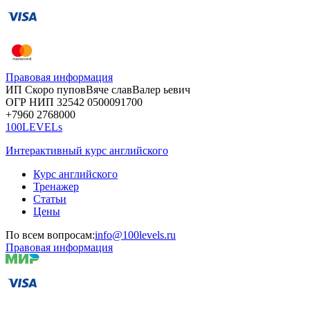
Правовая информация
ИП Скоро
пупов
Вяче
слав
Валер
ьевич
ОГР
НИП
32542
05000
91700
+7960
276
8000
100LEVELs
Интерактивный курс английского
Курс английского
Тренажер
Статьи
Цены
По всем вопросам:
info@100levels.ru
Правовая информация