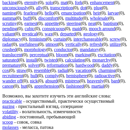
backing
(0)
,
eternity
(0)
,
solo
(0)
,
mat
(0)
,
fork
(0)
,
enhancement
(0)
,
unconsciously
(0)
,
ally
(0)
,
transcription
(0)
,
dot
(0)
,
plug
(0)
,
naming
(0)
,
fearless
(0)
,
hello
(0)
,
emancipation
(0)
,
heir
(0)
,
larvae
(0)
,
gamma
(0)
,
buff
(0)
,
discomfort
(0)
,
multitude
(0)
,
wholesale
(0)
,
scrutiny
(0)
,
earnest
(0)
,
appetite
(0)
,
steering
(0)
,
neat
(0)
,
baptism
(0)
,
pending
(0)
,
cubic
(0)
,
conspicuous
(0)
,
maid
(0)
,
mooch around
(0)
,
valiant
(0)
,
mystical
(0)
,
wax
(0)
,
departed
(0)
,
geology
(0)
,
diplomacy
(0)
,
feminism
(0)
,
curtain
(0)
,
interchangeable
(0)
,
screw
(0)
,
radar
(0)
,
usefulness
(0)
,
utmost
(0)
,
vertically
(0)
,
refresh
(0)
,
utilize
(0)
,
crushed
(0)
,
morphology
(0)
,
conductor
(0)
,
mandatory
(0)
,
translucent
(0)
,
perceptual
(0)
,
bloom
(0)
,
marking
(0)
,
excitation
(0)
,
saturated
(0)
,
install
(0)
,
twisted
(0)
,
calculating
(0)
,
monarchy
(0)
,
premature
(0)
,
solver
(0)
,
reformation
(0)
,
hardwood
(0)
,
daddy
(0)
,
cox
(0)
,
straw
(0)
,
resemble
(0)
,
radial
(0)
,
vacation
(0)
,
charming
(0)
,
recruitment
(0)
,
hull
(0)
,
comply
(0)
,
hemisphere
(0)
,
radioactive
(0)
,
wander off
(0)
,
nick
(0)
,
absurd
(0)
,
mistress
(0)
,
heavenly
(0)
,
bard
(0)
,
canon
(0)
,
hut
(0)
,
apprehension
(0)
,
fashioned
(0)
,
martial
(0)
Возможно, вы захотите изучить эти английские слова:
practicable
- осуществимый, практически осуществимый
gazing
- пристальный взгляд, созерцание
volatility
- волатильность, изменчивость
abiding
- постоянный, пребывающий
scoop
- совок, совка
molasses
- меласса, патока