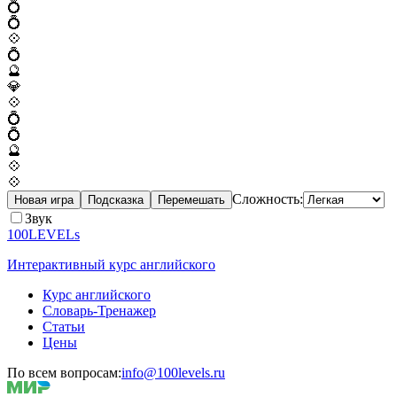
💍
💍
💠
💍
🔮
💎
💠
💍
💍
🔮
💠
💠
Сложность:
Новая игра
Подсказка
Перемешать
Звук
100LEVELs
Интерактивный курс английского
Курс английского
Словарь-Тренажер
Статьи
Цены
По всем вопросам:
info@100levels.ru