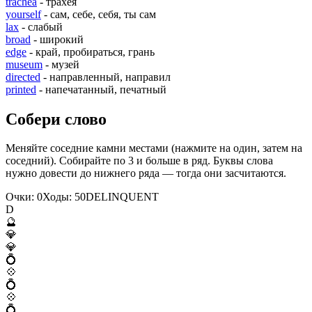
trachea
- трахея
yourself
- сам, себе, себя, ты сам
lax
- слабый
broad
- широкий
edge
- край, пробираться, грань
museum
- музей
directed
- направленный, направил
printed
- напечатанный, печатный
Собери слово
Меняйте соседние камни местами (нажмите на один, затем на
соседний). Собирайте по 3 и больше в ряд. Буквы слова
нужно довести до нижнего ряда — тогда они засчитаются.
Очки:
0
Ходы:
50
D
E
L
I
N
Q
U
E
N
T
D
🔮
💎
💎
💍
💠
💍
💠
💍