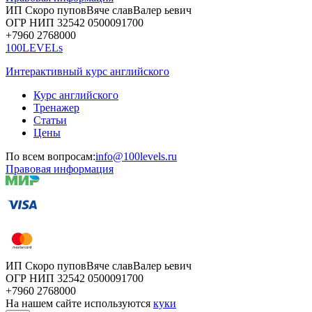
ИП Скоро
пупов
Вяче
слав
Валер
ьевич
ОГР
НИП
32542
05000
91700
+7960
276
8000
100LEVELs
Интерактивный курс английского
Курс английского
Тренажер
Статьи
Цены
По всем вопросам:
info@100levels.ru
Правовая информация
ИП Скоро
пупов
Вяче
слав
Валер
ьевич
ОГР
НИП
32542
05000
91700
+7960
276
8000
На нашем сайте используются
куки