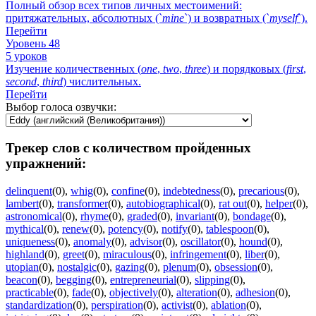
Полный обзор всех типов личных местоимений:
притяжательных, абсолютных (`
mine
`) и возвратных (`
myself
`).
Перейти
Уровень 48
5 уроков
Изучение количественных (
one
,
two
,
three
) и порядковых (
first
,
second
,
third
) числительных.
Перейти
Выбор голоса озвучки:
Трекер слов с количеством пройденных
упражнений:
delinquent
(0)
,
whig
(0)
,
confine
(0)
,
indebtedness
(0)
,
precarious
(0)
,
lambert
(0)
,
transformer
(0)
,
autobiographical
(0)
,
rat out
(0)
,
helper
(0)
,
astronomical
(0)
,
rhyme
(0)
,
graded
(0)
,
invariant
(0)
,
bondage
(0)
,
mythical
(0)
,
renew
(0)
,
potency
(0)
,
notify
(0)
,
tablespoon
(0)
,
uniqueness
(0)
,
anomaly
(0)
,
advisor
(0)
,
oscillator
(0)
,
hound
(0)
,
highland
(0)
,
greet
(0)
,
miraculous
(0)
,
infringement
(0)
,
liber
(0)
,
utopian
(0)
,
nostalgic
(0)
,
gazing
(0)
,
plenum
(0)
,
obsession
(0)
,
beacon
(0)
,
begging
(0)
,
entrepreneurial
(0)
,
slipping
(0)
,
practicable
(0)
,
fade
(0)
,
objectively
(0)
,
alteration
(0)
,
adhesion
(0)
,
standardization
(0)
,
perspiration
(0)
,
activist
(0)
,
ablation
(0)
,