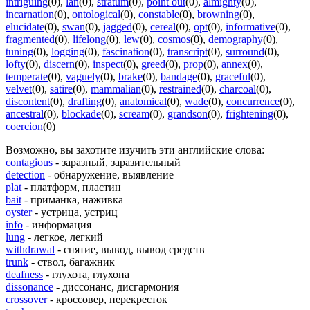
intriguing
(0)
,
lan
(0)
,
stratum
(0)
,
point out
(0)
,
almighty
(0)
,
incarnation
(0)
,
ontological
(0)
,
constable
(0)
,
browning
(0)
,
elucidate
(0)
,
swan
(0)
,
jagged
(0)
,
cereal
(0)
,
opt
(0)
,
informative
(0)
,
fragmented
(0)
,
lifelong
(0)
,
lew
(0)
,
cosmos
(0)
,
demography
(0)
,
tuning
(0)
,
logging
(0)
,
fascination
(0)
,
transcript
(0)
,
surround
(0)
,
lofty
(0)
,
discern
(0)
,
inspect
(0)
,
greed
(0)
,
prop
(0)
,
annex
(0)
,
temperate
(0)
,
vaguely
(0)
,
brake
(0)
,
bandage
(0)
,
graceful
(0)
,
velvet
(0)
,
satire
(0)
,
mammalian
(0)
,
restrained
(0)
,
charcoal
(0)
,
discontent
(0)
,
drafting
(0)
,
anatomical
(0)
,
wade
(0)
,
concurrence
(0)
,
ancestral
(0)
,
blockade
(0)
,
scream
(0)
,
grandson
(0)
,
frightening
(0)
,
coercion
(0)
Возможно, вы захотите изучить эти английские слова:
contagious
- заразный, заразительный
detection
- обнаружение, выявление
plat
- платформ, пластин
bait
- приманка, наживка
oyster
- устрица, устриц
info
- информация
lung
- легкое, легкий
withdrawal
- снятие, вывод, вывод средств
trunk
- ствол, багажник
deafness
- глухота, глухона
dissonance
- диссонанс, дисгармония
crossover
- кроссовер, перекресток