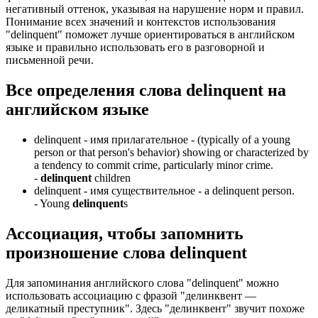
негативный оттенок, указывая на нарушение норм и правил.
Понимание всех значений и контекстов использования
"delinquent" поможет лучше ориентироваться в английском
языке и правильно использовать его в разговорной и
письменной речи.
Все определения слова
delinquent
на
английском языке
delinquent -
имя прилагательное
- (typically of a young
person or that person's behavior) showing or characterized by
a tendency to commit crime, particularly minor crime.
-
delinquent
children
delinquent -
имя существительное
- a delinquent person.
-
Young
delinquent
s
Ассоциация
, чтобы запомнить
произношение слова
delinquent
Для запоминания английского слова "delinquent" можно
использовать ассоциацию с фразой "делинквент —
деликатный преступник". Здесь "делинквент" звучит похоже