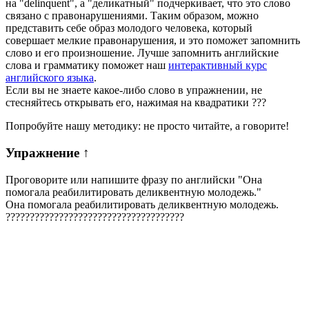
на "delinquent", а "деликатный" подчеркивает, что это слово
связано с правонарушениями. Таким образом, можно
представить себе образ молодого человека, который
совершает мелкие правонарушения, и это поможет запомнить
слово и его произношение. Лучше запомнить английские
слова и грамматику поможет наш
интерактивный курс
английского языка
.
Если вы не знаете какое-либо слово в упражнении, не
стесняйтесь открывать его, нажимая на квадратики
?
?
?
Попробуйте нашу методику: не просто читайте, а говорите!
Упражнение
↑
Проговорите или напишите фразу по английски "
Она
помогала реабилитировать деликвентную молодежь.
"
Она помогала реабилитировать деликвентную молодежь.
?
?
?
?
?
?
?
?
?
?
?
?
?
?
?
?
?
?
?
?
?
?
?
?
?
?
?
?
?
?
?
?
?
?
?
?
?