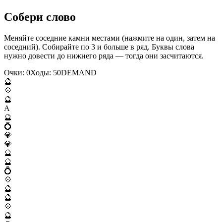
Собери слово
Меняйте соседние камни местами (нажмите на один, затем на
соседний). Собирайте по 3 и больше в ряд. Буквы слова
нужно довести до нижнего ряда — тогда они засчитаются.
Очки:
0
Ходы:
50
D
E
M
A
N
D
🔮
💠
🔮
A
🔮
💍
💎
💎
🔮
🔮
💍
💠
🔮
🔮
💠
🔮