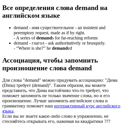
Все определения слова
demand
на
английском языке
demand -
имя существительное
- an insistent and
peremptory request, made as if by right.
-
A series of
demand
s for far-reaching reforms
demand -
глагол
- ask authoritatively or brusquely.
-
“Where is she?” he
demand
ed
Ассоциация
, чтобы запомнить
произношение слова
demand
Для слова "demand" можно придумать ассоциацию: "Дима
(Dima) требует (demand)". Таким образом, вы можете
представить, что Дима настойчиво что-то требует, что
поможет запомнить не только значение слова, но и его
произношение. Лучше запомнить английские слова и
грамматику поможет наш
интерактивный курс английского
языка
.
Если вы не знаете какое-либо слово в упражнении, не
стесняйтесь открывать его, нажимая на квадратики
?
?
?