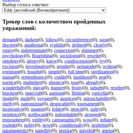
Выбор голоса озвучки:
Трекер слов с количеством пройденных
упражнений:
demand
(0)
,
darken
(0)
,
follow
(0)
,
circumference
(0)
,
soon
(0)
,
discreet
(0)
,
anathema
(0)
,
syphilis
(0)
,
defined
(0)
,
clearly
(0)
,
rotary
(0)
,
indeterminate
(0)
,
connexion
(0)
,
shimmer
(0)
,
psychology
(0)
,
flourishing
(0)
,
sociologist
(0)
,
rewrite
(0)
,
ontology
(0)
,
sleepy
(0)
,
knew
(0)
,
condescension
(0)
,
ivy
(0)
,
excision
(0)
,
investigative
(0)
,
gentile
(0)
,
nematode
(0)
,
writing
(0)
,
registrant
(0)
,
bought
(0)
,
simple
(0)
,
full time
(0)
,
sterilization
(0)
,
mania
(0)
,
remembrance
(0)
,
cradle
(0)
,
fastidious
(0)
,
pea
(0)
,
poetics
(0)
,
multiplier
(0)
,
phonics
(0)
,
toss
(0)
,
already
(0)
,
wonderfully
(0)
,
playa
(0)
,
trapper
(0)
,
frosty
(0)
,
suburb
(0)
,
reorder
(0)
,
bracken
(0)
,
statecraft
(0)
,
aspirant
(0)
,
flirting
(0)
,
varicella
(0)
,
jingle
(0)
,
gush
(0)
,
voyager
(0)
,
auspices
(0)
,
untouchability
(0)
,
shelly
(0)
,
patronizing
(0)
,
despicable
(0)
,
tournament
(0)
,
inoperative
(0)
,
stagger
(0)
,
folder
(0)
,
stencil
(0)
,
sultry
(0)
,
penitence
(0)
,
northward
(0)
,
indomitable
(0)
,
pronged
(0)
,
troposphere
(0)
,
virility
(0)
,
cartographic
(0)
,
wow
(0)
,
inflate
(0)
,
roulette
(0)
,
nobly
(0)
,
newt
(0)
,
conditionally
(0)
,
nephritis
(0)
,
paramagnetic
(0)
,
superbly
(0)
,
pereira
(0)
,
traveled
(0)
,
gneiss
(0)
,