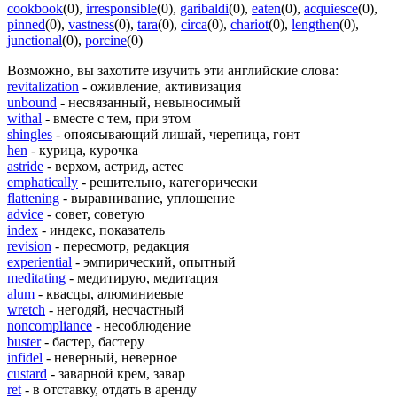
cookbook
(0)
,
irresponsible
(0)
,
garibaldi
(0)
,
eaten
(0)
,
acquiesce
(0)
,
pinned
(0)
,
vastness
(0)
,
tara
(0)
,
circa
(0)
,
chariot
(0)
,
lengthen
(0)
,
junctional
(0)
,
porcine
(0)
Возможно, вы захотите изучить эти английские слова:
revitalization
- оживление, активизация
unbound
- несвязанный, невыносимый
withal
- вместе с тем, при этом
shingles
- опоясывающий лишай, черепица, гонт
hen
- курица, курочка
astride
- верхом, астрид, астес
emphatically
- решительно, категорически
flattening
- выравнивание, уплощение
advice
- совет, советую
index
- индекс, показатель
revision
- пересмотр, редакция
experiential
- эмпирический, опытный
meditating
- медитирую, медитация
alum
- квасцы, алюминиевые
wretch
- негодяй, несчастный
noncompliance
- несоблюдение
buster
- бастер, бастеру
infidel
- неверный, неверное
custard
- заварной крем, завар
ret
- в отставку, отдать в аренду