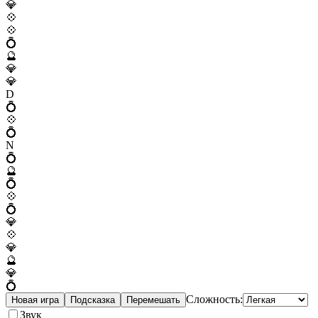
💎
💠
💠
💍
🔮
💎
💎
D
💍
💠
💍
N
💍
🔮
💍
💠
💍
💎
💠
💎
🔮
💎
💍
Сложность:
Новая игра
Подсказка
Перемешать
Звук