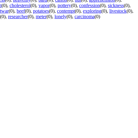
t
(0)
,
cholesterol
(0)
,
vapor
(0)
,
pottery
(0)
,
confession
(0)
,
sickness
(0)
,
twar
(0)
,
beef
(0)
,
potatoes
(0)
,
contempt
(0)
,
exploring
(0)
,
livestock
(0)
,
(0)
,
researcher
(0)
,
meter
(0)
,
lonely
(0)
,
carcinoma
(0)