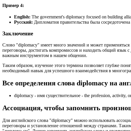
Пример 4:
English:
The government's diplomacy focused on building allia
Русский:
Дипломатия правительства была сосредоточена 
Заключение
Слово "diplomacy" имеет много значений и может применяться
переговоры, достигать компромиссов и находить общий язык с 
важным инструментом в нашем общении.
Таким образом, изучение этого термина позволяет глубже понят
необходимый навык для успешного взаимодействия в многогр
Все определения слова
diplomacy
на анг
diplomacy -
имя существительное
- the profession, activity, 
Ассоциация
, чтобы запомнить произно
Для английского слова "diplomacy" можно использовать ассоци
переговоры и установление отношений между странами. Таким 
"диплома-си". Лучше запомнить английские слова и граммати