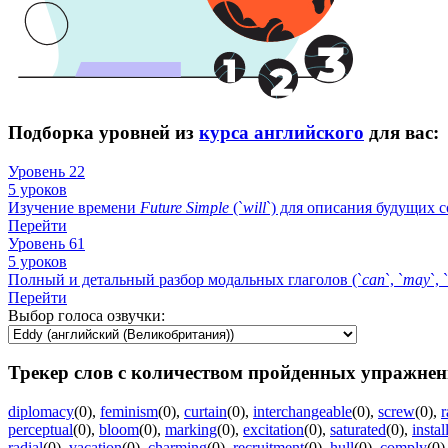
Подборка уровней из
курса английского
для вас:
Уровень 22
5 уроков
Изучение времени
Future
Simple
(`
will
`) для описания будущих 
Перейти
Уровень 61
5 уроков
Полный и детальный разбор модальных глаголов (`
can
`, `
may
`, `
Перейти
Выбор голоса озвучки:
Трекер слов с количеством пройденных упражнен
diplomacy
(0)
,
feminism
(0)
,
curtain
(0)
,
interchangeable
(0)
,
screw
(0)
,
r
perceptual
(0)
,
bloom
(0)
,
marking
(0)
,
excitation
(0)
,
saturated
(0)
,
instal
radial
(0)
,
vacation
(0)
,
charming
(0)
,
recruitment
(0)
,
hull
(0)
,
comply
(0)