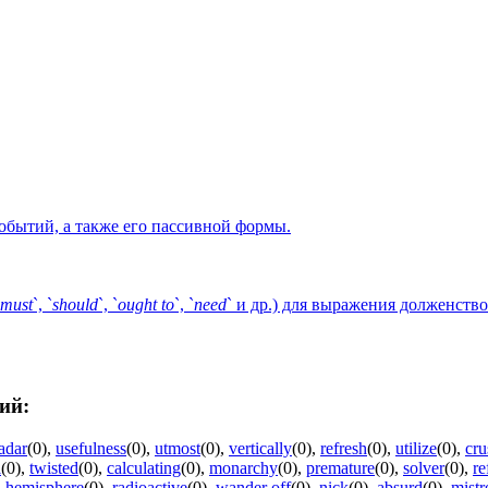
событий, а также его пассивной формы.
must
`, `
should
`, `
ought
to
`, `
need
` и др.) для выражения долженств
ий:
adar
(0)
,
usefulness
(0)
,
utmost
(0)
,
vertically
(0)
,
refresh
(0)
,
utilize
(0)
,
cru
l
(0)
,
twisted
(0)
,
calculating
(0)
,
monarchy
(0)
,
premature
(0)
,
solver
(0)
,
re
,
hemisphere
(0)
,
radioactive
(0)
,
wander off
(0)
,
nick
(0)
,
absurd
(0)
,
mistr