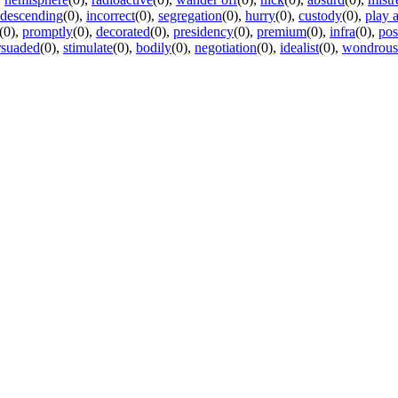
descending
(0)
,
incorrect
(0)
,
segregation
(0)
,
hurry
(0)
,
custody
(0)
,
play a
(0)
,
promptly
(0)
,
decorated
(0)
,
presidency
(0)
,
premium
(0)
,
infra
(0)
,
pos
rsuaded
(0)
,
stimulate
(0)
,
bodily
(0)
,
negotiation
(0)
,
idealist
(0)
,
wondrous