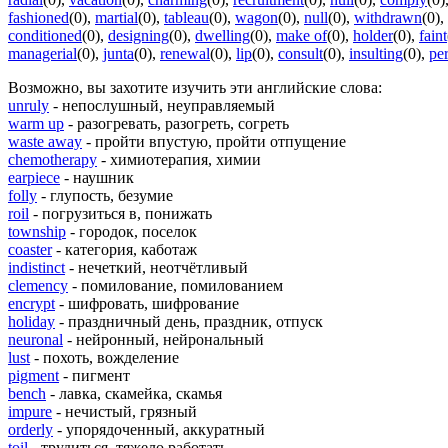
fashioned
(0)
,
martial
(0)
,
tableau
(0)
,
wagon
(0)
,
null
(0)
,
withdrawn
(0)
,
conditioned
(0)
,
designing
(0)
,
dwelling
(0)
,
make of
(0)
,
holder
(0)
,
faint
managerial
(0)
,
junta
(0)
,
renewal
(0)
,
lip
(0)
,
consult
(0)
,
insulting
(0)
,
pe
Возможно, вы захотите изучить эти английские слова:
unruly
- непослушный, неуправляемый
warm up
- разогревать, разогреть, согреть
waste away
- пройти впустую, пройти отпущение
chemotherapy
- химиотерапия, химии
earpiece
- наушник
folly
- глупость, безумие
roil
- погрузиться в, понижать
township
- городок, поселок
coaster
- категория, каботаж
indistinct
- нечеткий, неотчётливый
clemency
- помилование, помилованием
encrypt
- шифровать, шифрование
holiday
- праздничный день, праздник, отпуск
neuronal
- нейронный, нейрональный
lust
- похоть, вожделение
pigment
- пигмент
bench
- лавка, скамейка, скамья
impure
- нечистый, грязный
orderly
- упорядоченный, аккуратный
toil
- трудиться, тяжело работать