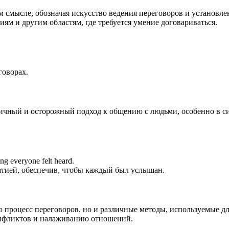
м смысле, обозначая искусство ведения переговоров и установле
ям и другим областям, где требуется умение договариваться.
говорах.
ктичный и осторожный подход к общению с людьми, особенно в с
ing everyone felt heard.
атией, обеспечив, чтобы каждый был услышан.
ко процесс переговоров, но и различные методы, используемые д
онфликтов и налаживанию отношений.