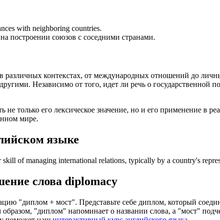
nces with neighboring countries.
на построении союзов с соседними странами.
 в различных контекстах, от международных отношений до личн
другими. Независимо от того, идет ли речь о государственной 
ь не только его лексическое значение, но и его применение в р
анном мире.
лийском языке
or skill of managing international relations, typically by a country's repr
шение слова
diplomacy
ацию "диплом + мост". Представьте себе диплом, который соеди
образом, "диплом" напоминает о названии слова, а "мост" подч
ку поможет наш
интерактивный курс английского языка
.