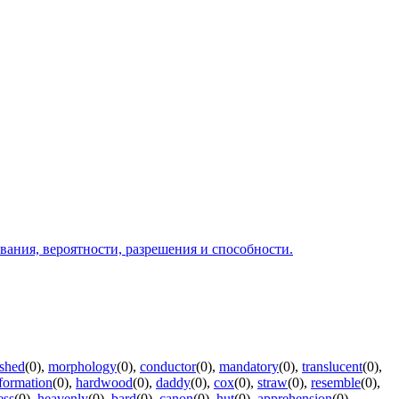
ования, вероятности, разрешения и способности.
shed
(0)
,
morphology
(0)
,
conductor
(0)
,
mandatory
(0)
,
translucent
(0)
,
formation
(0)
,
hardwood
(0)
,
daddy
(0)
,
cox
(0)
,
straw
(0)
,
resemble
(0)
,
ess
(0)
,
heavenly
(0)
,
bard
(0)
,
canon
(0)
,
hut
(0)
,
apprehension
(0)
,