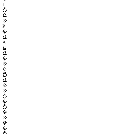
L
💍
🔮
💠
P
💎
🔮
A
🔮
🔮
💎
💠
💠
💍
🔮
💠
💠
💍
💎
💍
💎
💠
💎
💎
💍