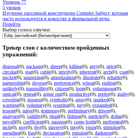
Уровень 77
5 уроков
Изучение пассивной конструкции
Complex
Subject
, которая
часто используется в новостях и формальной речи.
Перейти
Выбор голоса озвучки:
Трекер слов с количеством пройденных
упражнений:
disposal
(0)
,
package
(0)
,
sheep
(0)
,
killing
(0)
,
grey
(0)
,
strict
(0)
,
circular
(0)
,
rear
(0)
,
cable
(0)
,
strictly
(0)
,
inherent
(0)
,
arch
(0)
,
coat
(0)
,
pocket
(0)
,
squeezing
(0)
,
amortization
(0)
,
illustrate
(0)
,
reliable
(0)
,
partnership
(0)
,
diverse
(0)
,
preference
(0)
,
wheat
(0)
,
ending
(0)
,
unlikely
(0)
,
tranquillity
(0)
,
citizen
(0)
,
loop
(0)
,
voluminous
(0)
,
optical
(0)
,
repeat
(0)
,
argue out
(0)
,
productive
(0)
,
prefer
(0)
,
guilty
(0)
,
covering
(0)
,
possess
(0)
,
symbolic
(0)
,
array
(0)
,
sparked
(0)
,
warning
(0)
,
voluntary
(0)
,
wearing
(0)
,
jury
(0)
,
expanded
(0)
,
lesson
(0)
,
naive
(0)
,
testimony
(0)
,
preliminary
(0)
,
driver
(0)
,
analyses
(0)
,
validity
(0)
,
ritual
(0)
,
fishing
(0)
,
particle
(0)
,
dollar
(0)
,
payoff
(0)
,
coefficient
(0)
,
passion
(0)
,
come forth
(0)
,
perforated
(0)
,
inch
(0)
,
guy
(0)
,
thy
(0)
,
slavery
(0)
,
tiny
(0)
,
virus
(0)
,
stimulus
(0)
,
spending
(0)
,
bus
(0)
,
declaration
(0)
,
missing
(0)
,
darkness
(0)
,