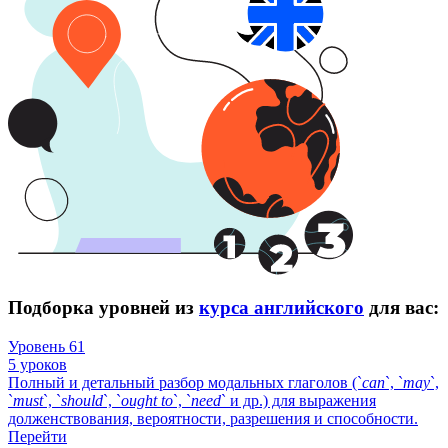
Подборка уровней из
курса английского
для вас:
Уровень 61
5 уроков
Полный и детальный разбор модальных глаголов (`
can
`, `
may
`,
`
must
`, `
should
`, `
ought
to
`, `
need
` и др.) для выражения
долженствования, вероятности, разрешения и способности.
Перейти