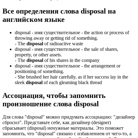
Все определения слова
disposal
на
английском языке
disposal -
имя существительное
- the action or process of
throwing away or getting rid of something.
-
The
disposal
of radioactive waste
disposal -
имя существительное
- the sale of shares,
property, or other assets.
-
The
disposal
of his shares in the company
disposal -
имя существительное
- the arrangement or
positioning of something.
-
She brushed her hair carefully, as if her success lay in the
sleek
disposal
of each gleaming black thread
Ассоциация
, чтобы запомнить
произношение слова
disposal
Для слова "disposal" можно придумать ассоциацию: "дизайнер
сбросил". Представьте себе, как дизайнер (designer)
сбрасывает (disposal) ненужные материалы. Это поможет
запомнить, что "disposal" связано с избавлением от чего-то, а