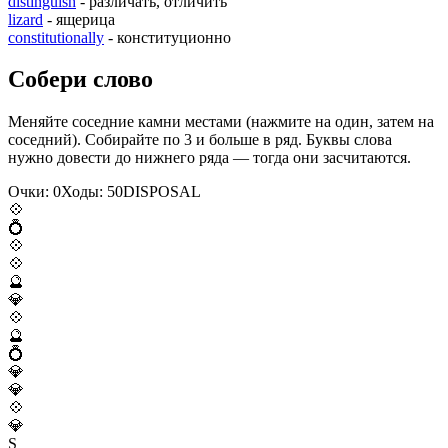
distinguish
- различать, отличить
lizard
- ящерица
constitutionally
- конституционно
Собери слово
Меняйте соседние камни местами (нажмите на один, затем на
соседний). Собирайте по 3 и больше в ряд. Буквы слова
нужно довести до нижнего ряда — тогда они засчитаются.
Очки:
0
Ходы:
50
D
I
S
P
O
S
A
L
💠
💍
💠
💠
🔮
💎
💠
🔮
💍
💎
💎
💠
💎
S