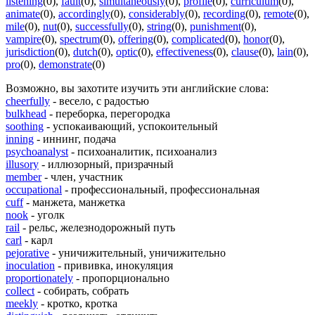
listening
(0)
,
fault
(0)
,
simultaneously
(0)
,
profile
(0)
,
curriculum
(0)
,
animate
(0)
,
accordingly
(0)
,
considerably
(0)
,
recording
(0)
,
remote
(0)
,
mile
(0)
,
nut
(0)
,
successfully
(0)
,
string
(0)
,
punishment
(0)
,
vampire
(0)
,
spectrum
(0)
,
offering
(0)
,
complicated
(0)
,
honor
(0)
,
jurisdiction
(0)
,
dutch
(0)
,
optic
(0)
,
effectiveness
(0)
,
clause
(0)
,
lain
(0)
,
pro
(0)
,
demonstrate
(0)
Возможно, вы захотите изучить эти английские слова:
cheerfully
- весело, с радостью
bulkhead
- переборка, перегородка
soothing
- успокаивающий, успокоительный
inning
- иннинг, подача
psychoanalyst
- психоаналитик, психоанализ
illusory
- иллюзорный, призрачный
member
- член, участник
occupational
- профессиональный, профессиональная
cuff
- манжета, манжетка
nook
- уголк
rail
- рельс, железнодорожный путь
carl
- карл
pejorative
- уничижительный, уничижительно
inoculation
- прививка, инокуляция
proportionately
- пропорционально
collect
- собирать, собрать
meekly
- кротко, кротка