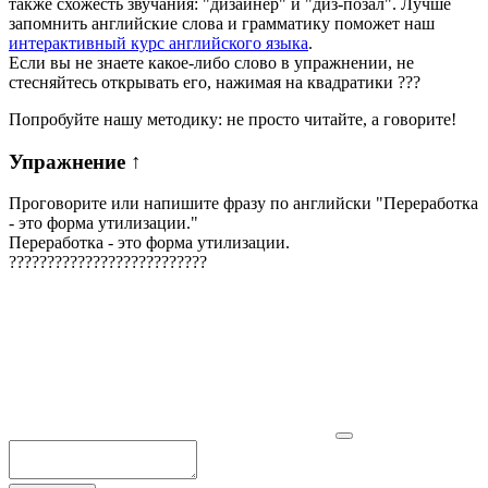
также схожесть звучания: "дизайнер" и "диз-позал". Лучше
запомнить английские слова и грамматику поможет наш
интерактивный курс английского языка
.
Если вы не знаете какое-либо слово в упражнении, не
стесняйтесь открывать его, нажимая на квадратики
?
?
?
Попробуйте нашу методику: не просто читайте, а говорите!
Упражнение
↑
Проговорите или напишите фразу по английски "
Переработка
- это форма утилизации.
"
Переработка - это форма утилизации.
?
?
?
?
?
?
?
?
?
?
?
?
?
?
?
?
?
?
?
?
?
?
?
?
?
?