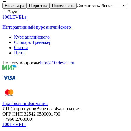
Сложность:
Новая игра
Подсказка
Перемешать
Звук
100LEVELs
Интерактивный курс английского
Курс английского
Словарь-Тренажер
Статьи
Цены
По всем вопросам:
info@100levels.ru
Правовая информация
ИП Скоро
пупов
Вяче
слав
Валер
ьевич
ОГР
НИП
32542
05000
91700
+7960
276
8000
100LEVELs