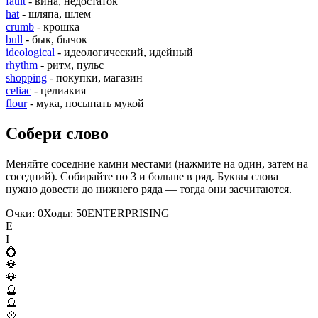
fault
- вина, недостаток
hat
- шляпа, шлем
crumb
- крошка
bull
- бык, бычок
ideological
- идеологический, идейный
rhythm
- ритм, пульс
shopping
- покупки, магазин
celiac
- целиакия
flour
- мука, посыпать мукой
Собери слово
Меняйте соседние камни местами (нажмите на один, затем на
соседний). Собирайте по 3 и больше в ряд. Буквы слова
нужно довести до нижнего ряда — тогда они засчитаются.
Очки:
0
Ходы:
50
E
N
T
E
R
P
R
I
S
I
N
G
E
I
💍
💎
💎
🔮
🔮
💠