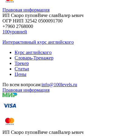
Правовая информация
ИП Скоро
пупов
Вяче
слав
Валер
ьевич
ОГР
НИП
32542
05000
91700
+7960
276
8000
100уровней
Интерактивный курс английского
Курс английского
Словарь-Тренажер
Трекер
Статьи
Цены
По всем вопросам:
info@100levels.ru
Правовая информация
ИП Скоро
пупов
Вяче
слав
Валер
ьевич