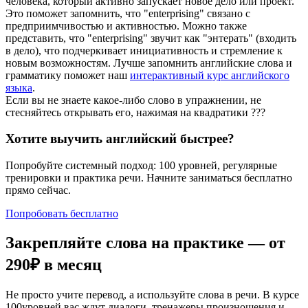
человека, который активно запускает новое дело или проект.
Это поможет запомнить, что "enterprising" связано с
предприимчивостью и активностью. Можно также
представить, что "enterprising" звучит как "энтерать" (входить
в дело), что подчеркивает инициативность и стремление к
новым возможностям. Лучше запомнить английские слова и
грамматику поможет наш
интерактивный курс английского
языка
.
Если вы не знаете какое-либо слово в упражнении, не
стесняйтесь открывать его, нажимая на квадратики
?
?
?
Хотите выучить английский быстрее?
Попробуйте системный подход: 100 уровней, регулярные
тренировки и практика речи. Начните заниматься бесплатно
прямо сейчас.
Попробовать бесплатно
Закрепляйте слова на практике — от
290₽
в месяц
Не просто учите перевод, а используйте слова в речи. В курсе
100уровней вас ждут диалоги, тренажеры произношения и