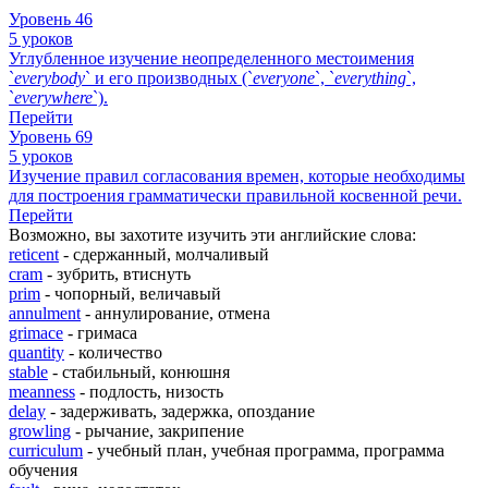
Уровень 46
5 уроков
Углубленное изучение неопределенного местоимения
`
everybody
` и его производных (`
everyone
`, `
everything
`,
`
everywhere
`).
Перейти
Уровень 69
5 уроков
Изучение правил согласования времен, которые необходимы
для построения грамматически правильной косвенной речи.
Перейти
Возможно, вы захотите изучить эти английские слова:
reticent
- сдержанный, молчаливый
cram
- зубрить, втиснуть
prim
- чопорный, величавый
annulment
- аннулирование, отмена
grimace
- гримаса
quantity
- количество
stable
- стабильный, конюшня
meanness
- подлость, низость
delay
- задерживать, задержка, опоздание
growling
- рычание, закрипение
curriculum
- учебный план, учебная программа, программа
обучения