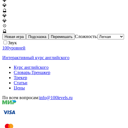
💎
💎
🔮
💎
💎
💠
🔮
Сложность:
Новая игра
Подсказка
Перемешать
Звук
100уровней
Интерактивный курс английского
Курс английского
Словарь-Тренажер
Трекер
Статьи
Цены
По всем вопросам:
info@100levels.ru