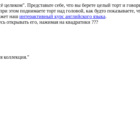
ё целиком". Представьте себе, что вы берете целый торт и говор
при этом поднимаете торт над головой, как будто показываете, ч
может наш
интерактивный курс английского языка
.
есь открывать его, нажимая на квадратики
?
?
?
ся коллекция.
"