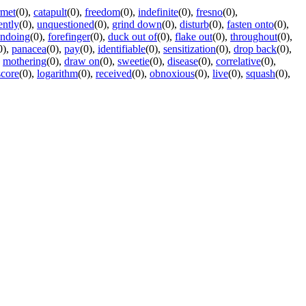
rmet
(0)
,
catapult
(0)
,
freedom
(0)
,
indefinite
(0)
,
fresno
(0)
,
ently
(0)
,
unquestioned
(0)
,
grind down
(0)
,
disturb
(0)
,
fasten onto
(0)
,
ndoing
(0)
,
forefinger
(0)
,
duck out of
(0)
,
flake out
(0)
,
throughout
(0)
,
0)
,
panacea
(0)
,
pay
(0)
,
identifiable
(0)
,
sensitization
(0)
,
drop back
(0)
,
,
mothering
(0)
,
draw on
(0)
,
sweetie
(0)
,
disease
(0)
,
correlative
(0)
,
score
(0)
,
logarithm
(0)
,
received
(0)
,
obnoxious
(0)
,
live
(0)
,
squash
(0)
,