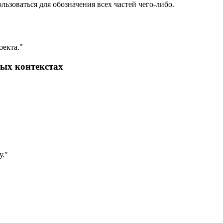
льзоваться для обозначения всех частей чего-либо.
оекта."
ных контекстах
у."