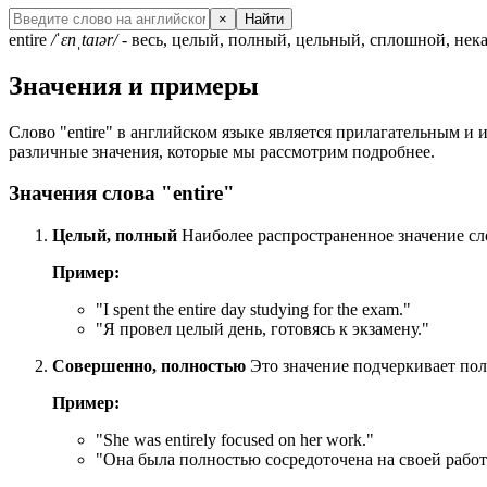
×
Найти
entire
/ˈɛnˌtaɪər/
- весь, целый, полный, цельный, сплошной, не
Значения и примеры
Слово "entire" в английском языке является прилагательным и 
различные значения, которые мы рассмотрим подробнее.
Значения слова "entire"
Целый, полный
Наиболее распространенное значение сло
Пример:
"
I spent the entire day studying for the exam.
"
"Я провел целый день, готовясь к экзамену."
Совершенно, полностью
Это значение подчеркивает пол
Пример:
"
She was entirely focused on her work.
"
"Она была полностью сосредоточена на своей работ