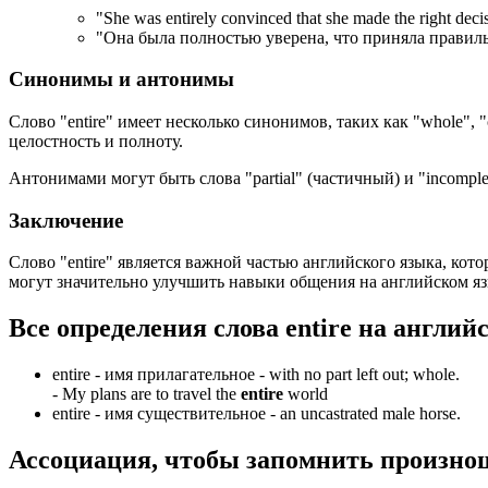
"
She was entirely convinced that she made the right deci
"Она была полностью уверена, что приняла правил
Синонимы и антонимы
Слово "entire" имеет несколько синонимов, таких как "whole", "
целостность и полноту.
Антонимами могут быть слова "partial" (частичный) и "incompl
Заключение
Слово "entire" является важной частью английского языка, кот
могут значительно улучшить навыки общения на английском язы
Все определения слова
entire
на англий
entire -
имя прилагательное
- with no part left out; whole.
-
My plans are to travel the
entire
world
entire -
имя существительное
- an uncastrated male horse.
Ассоциация
, чтобы запомнить произно