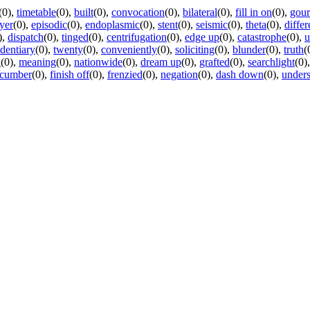
(0)
,
timetable
(0)
,
built
(0)
,
convocation
(0)
,
bilateral
(0)
,
fill in on
(0)
,
gou
yer
(0)
,
episodic
(0)
,
endoplasmic
(0)
,
stent
(0)
,
seismic
(0)
,
theta
(0)
,
differ
)
,
dispatch
(0)
,
tinged
(0)
,
centrifugation
(0)
,
edge up
(0)
,
catastrophe
(0)
,
u
identiary
(0)
,
twenty
(0)
,
conveniently
(0)
,
soliciting
(0)
,
blunder
(0)
,
truth
(
h
(0)
,
meaning
(0)
,
nationwide
(0)
,
dream up
(0)
,
grafted
(0)
,
searchlight
(0)
cumber
(0)
,
finish off
(0)
,
frenzied
(0)
,
negation
(0)
,
dash down
(0)
,
under