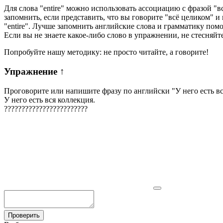
Для слова "entire" можно использовать ассоциацию с фразой "вс
запомнить, если представить, что вы говорите "всё целиком" и 
"entire". Лучше запомнить английские слова и грамматику по
Если вы не знаете какое-либо слово в упражнении, не стесняйт
Попробуйте нашу методику: не просто читайте, а говорите!
Упражнение
↑
Проговорите или напишите фразу по английски "
У него есть в
У него есть вся коллекция.
?
?
?
?
?
?
?
?
?
?
?
?
?
?
?
?
?
?
?
?
?
?
?
?
Проверить