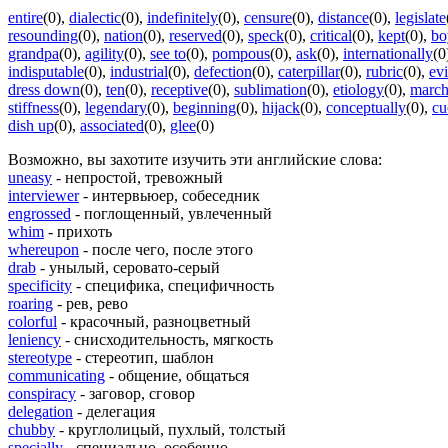
entire
(0)
,
dialectic
(0)
,
indefinitely
(0)
,
censure
(0)
,
distance
(0)
,
legislate
resounding
(0)
,
nation
(0)
,
reserved
(0)
,
speck
(0)
,
critical
(0)
,
kept
(0)
,
bo
grandpa
(0)
,
agility
(0)
,
see to
(0)
,
pompous
(0)
,
ask
(0)
,
internationally
(0
indisputable
(0)
,
industrial
(0)
,
defection
(0)
,
caterpillar
(0)
,
rubric
(0)
,
ev
dress down
(0)
,
ten
(0)
,
receptive
(0)
,
sublimation
(0)
,
etiology
(0)
,
marc
stiffness
(0)
,
legendary
(0)
,
beginning
(0)
,
hijack
(0)
,
conceptually
(0)
,
cu
dish up
(0)
,
associated
(0)
,
glee
(0)
Возможно, вы захотите изучить эти английские слова:
uneasy
- непростой, тревожный
interviewer
- интервьюер, собеседник
engrossed
- поглощенный, увлеченный
whim
- прихоть
whereupon
- после чего, после этого
drab
- унылый, серовато-серый
specificity
- специфика, специфичность
roaring
- рев, рево
colorful
- красочный, разноцветный
leniency
- снисходительность, мягкость
stereotype
- стереотип, шаблон
communicating
- общение, общаться
conspiracy
- заговор, сговор
delegation
- делегация
chubby
- круглолицый, пухлый, толстый
specially
- специально, особенно