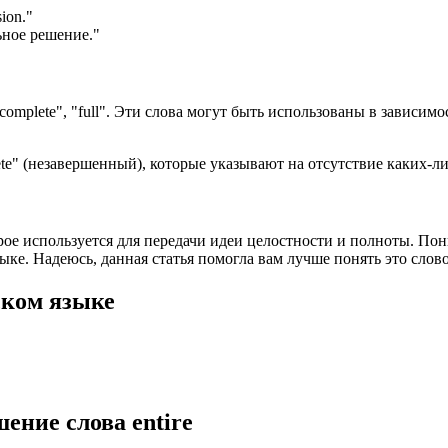
sion.
"
ьное решение."
complete", "full". Эти слова могут быть использованы в зависимос
ete" (незавершенный), которые указывают на отсутствие каких-л
орое используется для передачи идеи целостности и полноты. По
ке. Надеюсь, данная статья помогла вам лучше понять это слово
ском языке
шение слова
entire