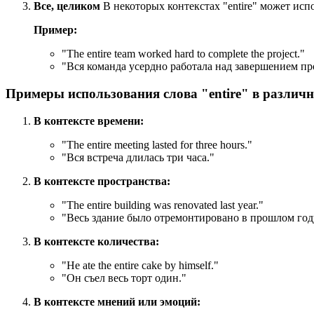
Все, целиком
В некоторых контекстах "entire" может испо
Пример:
"
The entire team worked hard to complete the project.
"
"Вся команда усердно работала над завершением пр
Примеры использования слова "entire" в различ
В контексте времени:
"
The entire meeting lasted for three hours.
"
"Вся встреча длилась три часа."
В контексте пространства:
"
The entire building was renovated last year.
"
"Весь здание было отремонтировано в прошлом год
В контексте количества:
"
He ate the entire cake by himself.
"
"Он съел весь торт один."
В контексте мнений или эмоций: