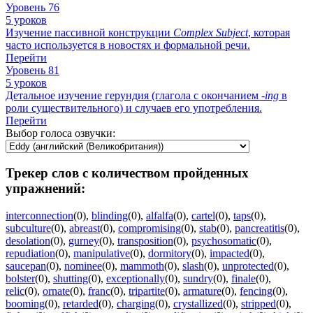
Уровень 76
5 уроков
Изучение пассивной конструкции
Complex
Subject
, которая
часто используется в новостях и формальной речи.
Перейти
Уровень 81
5 уроков
Детальное изучение герундия (глагола с окончанием -
ing
в
роли существительного) и случаев его употребления.
Перейти
Выбор голоса озвучки:
Трекер слов с количеством пройденных
упражнений:
interconnection
(0)
,
blinding
(0)
,
alfalfa
(0)
,
cartel
(0)
,
taps
(0)
,
subculture
(0)
,
abreast
(0)
,
compromising
(0)
,
stab
(0)
,
pancreatitis
(0)
,
desolation
(0)
,
gurney
(0)
,
transposition
(0)
,
psychosomatic
(0)
,
repudiation
(0)
,
manipulative
(0)
,
dormitory
(0)
,
impacted
(0)
,
saucepan
(0)
,
nominee
(0)
,
mammoth
(0)
,
slash
(0)
,
unprotected
(0)
,
bolster
(0)
,
shutting
(0)
,
exceptionally
(0)
,
sundry
(0)
,
finale
(0)
,
relic
(0)
,
ornate
(0)
,
franc
(0)
,
tripartite
(0)
,
armature
(0)
,
fencing
(0)
,
booming
(0)
,
retarded
(0)
,
charging
(0)
,
crystallized
(0)
,
stripped
(0)
,