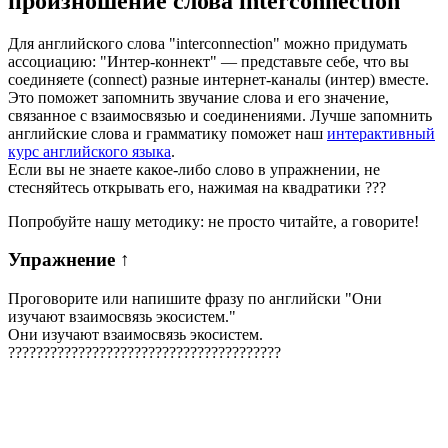
произношение слова
interconnection
Для английского слова "interconnection" можно придумать
ассоциацию: "Интер-коннект" — представьте себе, что вы
соединяете (connect) разные интернет-каналы (интер) вместе.
Это поможет запомнить звучание слова и его значение,
связанное с взаимосвязью и соединениями. Лучше запомнить
английские слова и грамматику поможет наш
интерактивный
курс английского языка
.
Если вы не знаете какое-либо слово в упражнении, не
стесняйтесь открывать его, нажимая на квадратики
?
?
?
Попробуйте нашу методику: не просто читайте, а говорите!
Упражнение
↑
Проговорите или напишите фразу по английски "
Они
изучают взаимосвязь экосистем.
"
Они изучают взаимосвязь экосистем.
?
?
?
?
?
?
?
?
?
?
?
?
?
?
?
?
?
?
?
?
?
?
?
?
?
?
?
?
?
?
?
?
?
?
?
?
?
?
?