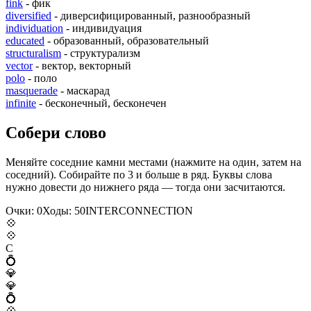
fink
- фик
diversified
- диверсифицированный, разнообразный
individuation
- индивидуация
educated
- образованный, образовательный
structuralism
- структурализм
vector
- вектор, векторный
polo
- поло
masquerade
- маскарад
infinite
- бесконечный, бесконечен
Собери слово
Меняйте соседние камни местами (нажмите на один, затем на
соседний). Собирайте по 3 и больше в ряд. Буквы слова
нужно довести до нижнего ряда — тогда они засчитаются.
Очки:
0
Ходы:
50
I
N
T
E
R
C
O
N
N
E
C
T
I
O
N
💠
💠
C
💍
💎
💎
💍
💠