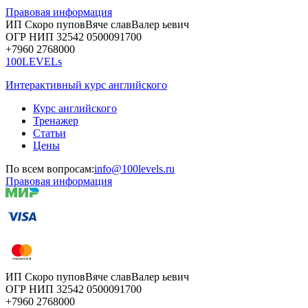
Правовая информация
ИП Скоро
пупов
Вяче
слав
Валер
ьевич
ОГР
НИП
32542
05000
91700
+7960
276
8000
100LEVELs
Интерактивный курс английского
Курс английского
Тренажер
Статьи
Цены
По всем вопросам:
info@100levels.ru
Правовая информация
ИП Скоро
пупов
Вяче
слав
Валер
ьевич
ОГР
НИП
32542
05000
91700
+7960
276
8000