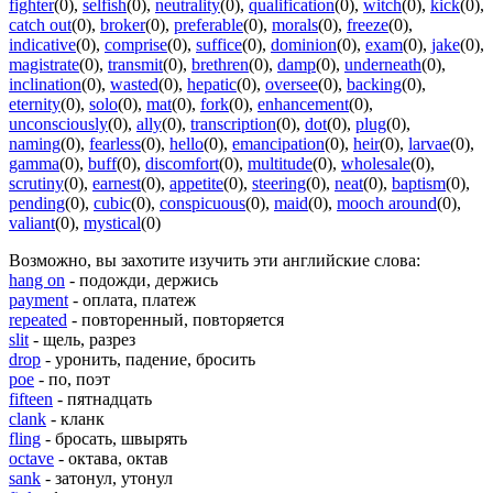
fighter
(0)
,
selfish
(0)
,
neutrality
(0)
,
qualification
(0)
,
witch
(0)
,
kick
(0)
,
catch out
(0)
,
broker
(0)
,
preferable
(0)
,
morals
(0)
,
freeze
(0)
,
indicative
(0)
,
comprise
(0)
,
suffice
(0)
,
dominion
(0)
,
exam
(0)
,
jake
(0)
,
magistrate
(0)
,
transmit
(0)
,
brethren
(0)
,
damp
(0)
,
underneath
(0)
,
inclination
(0)
,
wasted
(0)
,
hepatic
(0)
,
oversee
(0)
,
backing
(0)
,
eternity
(0)
,
solo
(0)
,
mat
(0)
,
fork
(0)
,
enhancement
(0)
,
unconsciously
(0)
,
ally
(0)
,
transcription
(0)
,
dot
(0)
,
plug
(0)
,
naming
(0)
,
fearless
(0)
,
hello
(0)
,
emancipation
(0)
,
heir
(0)
,
larvae
(0)
,
gamma
(0)
,
buff
(0)
,
discomfort
(0)
,
multitude
(0)
,
wholesale
(0)
,
scrutiny
(0)
,
earnest
(0)
,
appetite
(0)
,
steering
(0)
,
neat
(0)
,
baptism
(0)
,
pending
(0)
,
cubic
(0)
,
conspicuous
(0)
,
maid
(0)
,
mooch around
(0)
,
valiant
(0)
,
mystical
(0)
Возможно, вы захотите изучить эти английские слова:
hang on
- подожди, держись
payment
- оплата, платеж
repeated
- повторенный, повторяется
slit
- щель, разрез
drop
- уронить, падение, бросить
poe
- по, поэт
fifteen
- пятнадцать
clank
- кланк
fling
- бросать, швырять
octave
- октава, октав
sank
- затонул, утонул