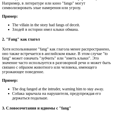
Например, в литературе или кино "fangs" могут
символизировать злые намерения или угрозу.
Пример:
The villain in the story had fangs of deceit.
Злодей в истории имел клыки обмана.
2. "Fang" как глагол
Хотя использование "fang" как глагола менее распространено,
оно также встречается в английском языке. В этом случае "to
fang" может означать "зубчить" или "иметь клыки". Это
значение часто используется в разговорной речи и может быть
связано с образом животного или человека, имеющего
угрожающее поведение.
Пример:
The dog fanged at the intruder, warning him to stay away.
Собака зарычала на нарушителя, предупреждая его
держаться подальше.
3. Словосочетания и идиомы с "fang"