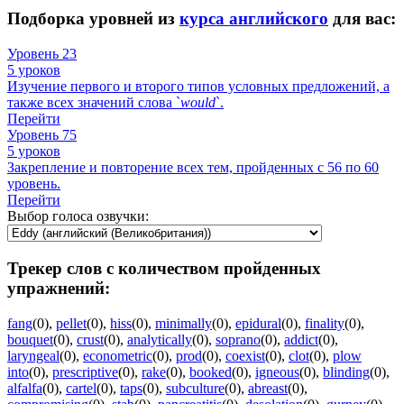
Подборка уровней из
курса английского
для вас:
Уровень 23
5 уроков
Изучение первого и второго типов условных предложений, а
также всех значений слова `
would
`.
Перейти
Уровень 75
5 уроков
Закрепление и повторение всех тем, пройденных с 56 по 60
уровень.
Перейти
Выбор голоса озвучки:
Трекер слов с количеством пройденных
упражнений:
fang
(0)
,
pellet
(0)
,
hiss
(0)
,
minimally
(0)
,
epidural
(0)
,
finality
(0)
,
bouquet
(0)
,
crust
(0)
,
analytically
(0)
,
soprano
(0)
,
addict
(0)
,
laryngeal
(0)
,
econometric
(0)
,
prod
(0)
,
coexist
(0)
,
clot
(0)
,
plow
into
(0)
,
prescriptive
(0)
,
rake
(0)
,
booked
(0)
,
igneous
(0)
,
blinding
(0)
,
alfalfa
(0)
,
cartel
(0)
,
taps
(0)
,
subculture
(0)
,
abreast
(0)
,