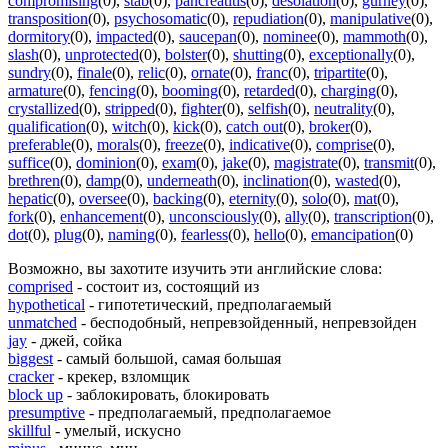
compromising
(0)
,
stab
(0)
,
pancreatitis
(0)
,
desolation
(0)
,
gurney
(0)
,
transposition
(0)
,
psychosomatic
(0)
,
repudiation
(0)
,
manipulative
(0)
,
dormitory
(0)
,
impacted
(0)
,
saucepan
(0)
,
nominee
(0)
,
mammoth
(0)
,
slash
(0)
,
unprotected
(0)
,
bolster
(0)
,
shutting
(0)
,
exceptionally
(0)
,
sundry
(0)
,
finale
(0)
,
relic
(0)
,
ornate
(0)
,
franc
(0)
,
tripartite
(0)
,
armature
(0)
,
fencing
(0)
,
booming
(0)
,
retarded
(0)
,
charging
(0)
,
crystallized
(0)
,
stripped
(0)
,
fighter
(0)
,
selfish
(0)
,
neutrality
(0)
,
qualification
(0)
,
witch
(0)
,
kick
(0)
,
catch out
(0)
,
broker
(0)
,
preferable
(0)
,
morals
(0)
,
freeze
(0)
,
indicative
(0)
,
comprise
(0)
,
suffice
(0)
,
dominion
(0)
,
exam
(0)
,
jake
(0)
,
magistrate
(0)
,
transmit
(0)
,
brethren
(0)
,
damp
(0)
,
underneath
(0)
,
inclination
(0)
,
wasted
(0)
,
hepatic
(0)
,
oversee
(0)
,
backing
(0)
,
eternity
(0)
,
solo
(0)
,
mat
(0)
,
fork
(0)
,
enhancement
(0)
,
unconsciously
(0)
,
ally
(0)
,
transcription
(0)
,
dot
(0)
,
plug
(0)
,
naming
(0)
,
fearless
(0)
,
hello
(0)
,
emancipation
(0)
Возможно, вы захотите изучить эти английские слова:
comprised
- состоит из, состоящий из
hypothetical
- гипотетический, предполагаемый
unmatched
- бесподобный, непревзойденный, непревзойден
jay
- джей, сойка
biggest
- самый большой, самая большая
cracker
- крекер, взломщик
block up
- заблокировать, блокировать
presumptive
- предполагаемый, предполагаемое
skillful
- умелый, искусно