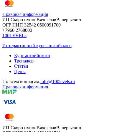
Правовая информация
ИП Скоро
пупов
Вяче
слав
Валер
ьевич
ОГР
НИП
32542
05000
91700
+7960
276
8000
100LEVELs
Интерактивный курс английского
Курс английского
Тренажер
Статьи
Цены
По всем вопросам:
info@100levels.ru
Правовая информация
ИП Скоро
пупов
Вяче
слав
Валер
ьевич