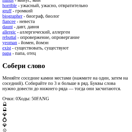
minus
- минус, мин
horrible
- ужасный, ужасно, отвратительно
gruff
- громкий
biographer
- биограф, биолог
fiancee
- невеста
daunt
- давт, давня
allergic
- аллергический, аллерген
rebuttal
- опровержение, опровергание
yeoman
- йомен, йомэн
exist
- существовать, существуют
papa
- папа, отец
Собери слово
Меняйте соседние камни местами (нажмите на один, затем на
соседний). Собирайте по 3 и больше в ряд. Буквы слова
нужно довести до нижнего ряда — тогда они засчитаются.
Очки:
0
Ходы:
50
F
A
N
G
🔮
🔮
💎
💍
💎
💠