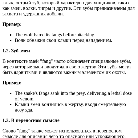
клык, острый зуб, который характерен для хищников, таких
как змеи, волки, тигры и другие. Эти зубы предназначены для
захвата и удержания добычи.
Пример:
The wolf bared its fangs before attacking.
Волк обнажил свои клыки перед нападением.
1.2. Зуб змеи
В контексте змей "fang" часто обозначает специальные зубы,
через которые змеи вводят яд в свою жертву. Эти зубы могут
быть ядовитыми и являются важным элементом их охоты.
Пример:
The snake's fangs sank into the prey, delivering a lethal dose
of venom.
Клыки змеи вонзились в жертву, вводя смертельную
дозу яда.
1.3. В переносном смысле
Слово "fang" также может использоваться в переносном
смысле для описания чего-то опасного или угрожающего.