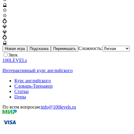
🔮
💠
💠
💍
💎
💎
💍
🔮
Сложность:
Новая игра
Подсказка
Перемешать
Звук
100LEVELs
Интерактивный курс английского
Курс английского
Словарь-Тренажер
Статьи
Цены
По всем вопросам:
info@100levels.ru