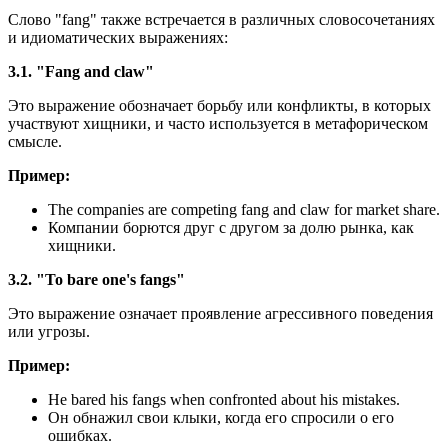
Слово "fang" также встречается в различных словосочетаниях
и идиоматических выражениях:
3.1. "Fang and claw"
Это выражение обозначает борьбу или конфликты, в которых
участвуют хищники, и часто используется в метафорическом
смысле.
Пример:
The companies are competing fang and claw for market share.
Компании борются друг с другом за долю рынка, как
хищники.
3.2. "To bare one's fangs"
Это выражение означает проявление агрессивного поведения
или угрозы.
Пример:
He bared his fangs when confronted about his mistakes.
Он обнажил свои клыки, когда его спросили о его
ошибках.