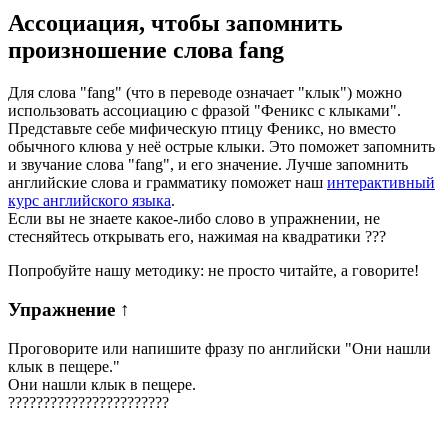
Ассоциация
, чтобы запомнить
произношение слова
fang
Для слова "fang" (что в переводе означает "клык") можно
использовать ассоциацию с фразой "Феникс с клыками".
Представьте себе мифическую птицу Феникс, но вместо
обычного клюва у неё острые клыки. Это поможет запомнить
и звучание слова "fang", и его значение. Лучше запомнить
английские слова и грамматику поможет наш
интерактивный
курс английского языка
.
Если вы не знаете какое-либо слово в упражнении, не
стесняйтесь открывать его, нажимая на квадратики
?
?
?
Попробуйте нашу методику: не просто читайте, а говорите!
Упражнение
↑
Проговорите или напишите фразу по английски "
Они нашли
клык в пещере.
"
Они нашли клык в пещере.
?
?
?
?
?
?
?
?
?
?
?
?
?
?
?
?
?
?
?
?
?
?
?