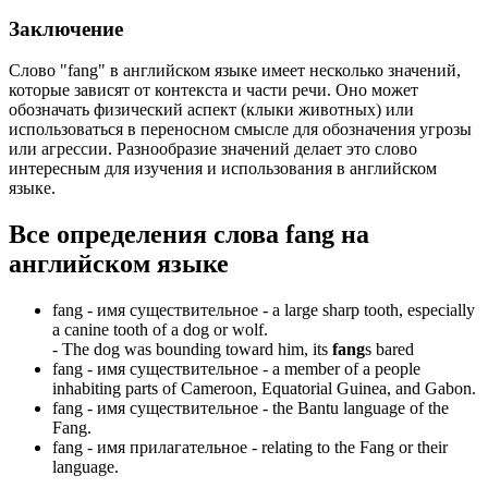
Заключение
Слово "fang" в английском языке имеет несколько значений,
которые зависят от контекста и части речи. Оно может
обозначать физический аспект (клыки животных) или
использоваться в переносном смысле для обозначения угрозы
или агрессии. Разнообразие значений делает это слово
интересным для изучения и использования в английском
языке.
Все определения слова
fang
на
английском языке
fang -
имя существительное
- a large sharp tooth, especially
a canine tooth of a dog or wolf.
-
The dog was bounding toward him, its
fang
s bared
fang -
имя существительное
- a member of a people
inhabiting parts of Cameroon, Equatorial Guinea, and Gabon.
fang -
имя существительное
- the Bantu language of the
Fang.
fang -
имя прилагательное
- relating to the Fang or their
language.