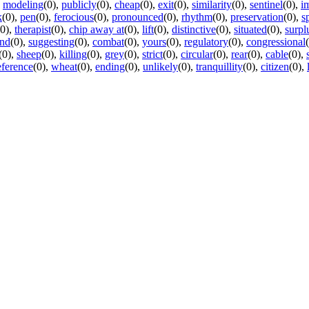
,
modeling
(0)
,
publicly
(0)
,
cheap
(0)
,
exit
(0)
,
similarity
(0)
,
sentinel
(0)
,
i
k
(0)
,
pen
(0)
,
ferocious
(0)
,
pronounced
(0)
,
rhythm
(0)
,
preservation
(0)
,
s
(0)
,
therapist
(0)
,
chip away at
(0)
,
lift
(0)
,
distinctive
(0)
,
situated
(0)
,
surpl
nd
(0)
,
suggesting
(0)
,
combat
(0)
,
yours
(0)
,
regulatory
(0)
,
congressional
(0)
,
sheep
(0)
,
killing
(0)
,
grey
(0)
,
strict
(0)
,
circular
(0)
,
rear
(0)
,
cable
(0)
,
eference
(0)
,
wheat
(0)
,
ending
(0)
,
unlikely
(0)
,
tranquillity
(0)
,
citizen
(0)
,