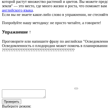
которой растут множество растений и цветов. Вы можете предст
земля" — это место, где много жизни и роста, что поможет вам
английского языка
.
Если вы не знаете какое-либо слово в упражнении, не стесняйт
Попробуйте нашу методику: не просто читайте, а говорите!
Упражнение
↑
Проговорите или напишите фразу по английски "
Осведомленно
Осведомленность о плодородии может помочь в планировании 
?
?
?
?
?
?
?
?
?
?
?
?
?
?
?
?
?
?
?
?
?
?
?
?
?
?
?
?
?
?
?
?
?
?
?
?
?
?
?
?
?
?
?
Проверить
Выберите режим: