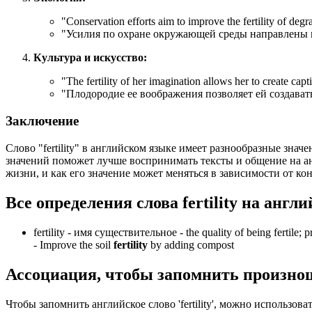
"
Conservation efforts aim to improve the fertility of degr
"Усилия по охране окружающей среды направлены 
Культура и искусство:
"
The fertility of her imagination allows her to create capti
"Плодородие ее воображения позволяет ей создава
Заключение
Слово "fertility" в английском языке имеет разнообразные зна
значений поможет лучше воспринимать тексты и общение на ан
жизни, и как его значение может меняться в зависимости от кон
Все определения слова
fertility
на англи
fertility -
имя существительное
- the quality of being fertile; 
-
Improve the soil
fertility
by adding compost
Ассоциация
, чтобы запомнить произно
Чтобы запомнить английское слово 'fertility', можно использо