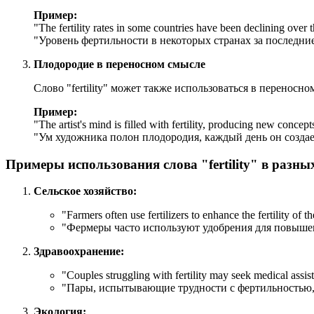
Пример:
"
The fertility rates in some countries have been declining over t
"Уровень фертильности в некоторых странах за последни
Плодородие в переносном смысле
Слово "fertility" может также использоваться в переносн
Пример:
"
The artist's mind is filled with fertility, producing new concept
"Ум художника полон плодородия, каждый день он созда
Примеры использования слова "fertility" в разны
Сельское хозяйство:
"
Farmers often use fertilizers to enhance the fertility of the
"Фермеры часто используют удобрения для повыше
Здравоохранение:
"
Couples struggling with fertility may seek medical assis
"Пары, испытывающие трудности с фертильностью,
Экология: