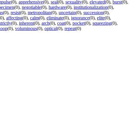
mpulse
(0)
,
apprehensive
(0)
,
seal
(0)
,
sexuality
(0)
,
elevated
(0)
,
burst
(0)
,
pecimen
(0)
,
negotiable
(0)
,
hardware
(0)
,
institutionalization
(0)
,
us
(0)
,
resist
(0)
,
metropolitan
(0)
,
uncertain
(0)
,
succession
(0)
,
(0)
,
affecting
(0)
,
calm
(0)
,
eliminate
(0)
,
ignorance
(0)
,
elite
(0)
,
strictly
(0)
,
inherent
(0)
,
arch
(0)
,
coat
(0)
,
pocket
(0)
,
squeezing
(0)
,
loop
(0)
,
voluminous
(0)
,
optical
(0)
,
repeat
(0)