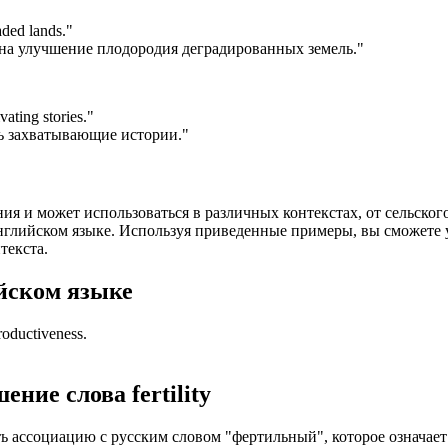
aded lands.
"
на улучшение плодородия деградированных земель."
vating stories.
"
ть захватывающие истории."
чения и может использоваться в различных контекстах, от сельск
глийском языке. Используя приведенные примеры, вы сможете ув
текста.
йском языке
productiveness.
шение слова
fertility
вать ассоциацию с русским словом "фертильный", которое означа