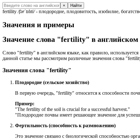
×
Найти
fertility
/fərˈtɪlɪti/
- плодородие, плодовитость, изобилие, богатств
Значения и примеры
Значение слова "fertility" в английском
Слово "fertility" в английском языке, как правило, используе
данной статье мы рассмотрим различные значения слова "fertil
Значения слова "fertility"
Плодородие (сельское хозяйство)
В первую очередь, "fertility" относится к способности по
Пример:
"
The fertility of the soil is crucial for a successful harvest.
"
"Плодородие почвы имеет решающее значение для успеш
Фертильность (способность к размножению)
Это значение связано с биологической способностью орг