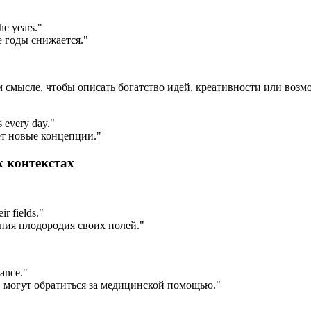
he years.
"
е годы снижается."
ом смысле, чтобы описать богатство идей, креативности или возм
s every day.
"
ет новые концепции."
х контекстах
ir fields.
"
ния плодородия своих полей."
tance.
"
 могут обратиться за медицинской помощью."