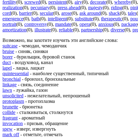
fertility
(0)
,
screwed
(0)
,
persistent
(0)
,
airy
(0)
,
decorate
(0)
,
whereby
(0)
realization
(0)
,
pecuniary
(0)
,
press ahead
(0)
,
majesty
(0)
,
riding
(0)
,
pin
cord
(0)
,
barrier
(0)
,
secular
(0)
,
arose
(0)
,
ask around
(0)
,
shack
(0)
,
tales
emergence
(0)
,
bath
(0)
,
intelligent
(0)
,
substitute
(0)
,
therapeutic
(0)
,
pou
portrait
(0)
,
controversy
(0)
,
mandate
(0)
,
opera
(0)
,
anxious
(0)
,
package
amortization
(0)
,
illustrate
(0)
,
reliable
(0)
,
partnership
(0)
,
diverse
(0)
,
pr
Возможно, вы захотите изучить эти английские слова:
suitcase
- чемодан, чемоданчик
bruise
- синяк, синяки
borer
- бурильщик, буровой станок
duct
- воздуховод, канал
lapel
- лацка, лацкат
quintessential
- наиболее существенный, типичный
bronchial
- бронхил, бронхиальные
linkage
- связь, соединение
lawn
- лужайка, газон
unsolicited
- нежелательный, непрошеный
protoplasm
- протоплазма
brunette
- брюнетка
collide
- сталкиваться, столкнутся
fragrant
- ароматный
invocation
- призыв, обращение
spew
- изверг, извергнуть
mark off
- отметьте, отмечать