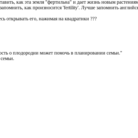
авить, как эта земля "фертильна" и дает жизнь новым растениям
 запомнить, как произносится 'fertility'. Лучше запомнить англ
есь открывать его, нажимая на квадратики
?
?
?
сть о плодородии может помочь в планировании семьи.
"
семьи.