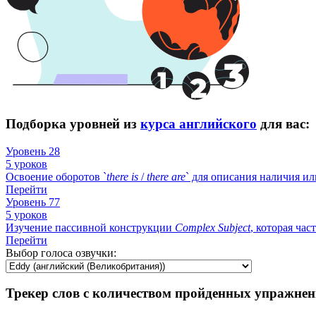
Подборка уровней из
курса английского
для вас:
Уровень 28
5 уроков
Освоение оборотов `
there
is
/
there
are
` для описания наличия и
Перейти
Уровень 77
5 уроков
Изучение пассивной конструкции
Complex
Subject
, которая час
Перейти
Выбор голоса озвучки:
Трекер слов с количеством пройденных упражнен