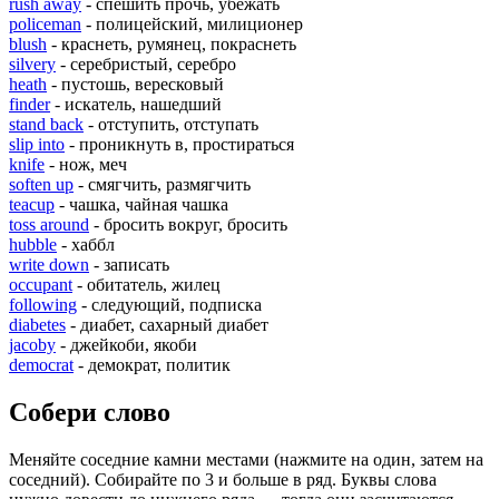
rush away
- спешить прочь, убежать
policeman
- полицейский, милиционер
blush
- краснеть, румянец, покраснеть
silvery
- серебристый, серебро
heath
- пустошь, вересковый
finder
- искатель, нашедший
stand back
- отступить, отступать
slip into
- проникнуть в, простираться
knife
- нож, меч
soften up
- смягчить, размягчить
teacup
- чашка, чайная чашка
toss around
- бросить вокруг, бросить
hubble
- хаббл
write down
- записать
occupant
- обитатель, жилец
following
- следующий, подписка
diabetes
- диабет, сахарный диабет
jacoby
- джейкоби, якоби
democrat
- демократ, политик
Собери слово
Меняйте соседние камни местами (нажмите на один, затем на
соседний). Собирайте по 3 и больше в ряд. Буквы слова