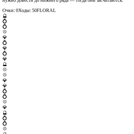
нужно довести до нижнего ряда — тогда они засчитаются.
Очки:
0
Ходы:
50
F
L
O
R
A
L
🔮
💍
💍
💠
💎
💍
💎
💍
💎
🔮
💠
💠
💎
💎
💍
💍
💠
💎
🔮
💍
💍
💠