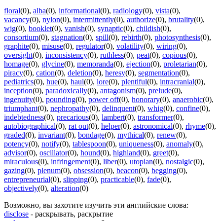
floral
(0)
,
alba
(0)
,
informational
(0)
,
radiology
(0)
,
vista
(0)
,
vacancy
(0)
,
nylon
(0)
,
intermittently
(0)
,
authorize
(0)
,
brutality
(0)
,
wig
(0)
,
booklet
(0)
,
vanish
(0)
,
synaptic
(0)
,
childish
(0)
,
consortium
(0)
,
stagnation
(0)
,
spill
(0)
,
rebirth
(0)
,
photosynthesis
(0)
,
graphite
(0)
,
misuse
(0)
,
regulator
(0)
,
volatility
(0)
,
wiring
(0)
,
oversight
(0)
,
inconsistency
(0)
,
ruthless
(0)
,
peat
(0)
,
copious
(0)
,
homage
(0)
,
glycine
(0)
,
memoranda
(0)
,
ejection
(0)
,
proletarian
(0)
,
piracy
(0)
,
cation
(0)
,
deletion
(0)
,
heresy
(0)
,
segmentation
(0)
,
pediatrics
(0)
,
hue
(0)
,
haul
(0)
,
lore
(0)
,
plentiful
(0)
,
intracranial
(0)
,
inception
(0)
,
paradoxically
(0)
,
antagonism
(0)
,
prelude
(0)
,
ingenuity
(0)
,
pounding
(0)
,
power off
(0)
,
honorary
(0)
,
anaerobic
(0)
,
triumphant
(0)
,
nephropathy
(0)
,
delinquent
(0)
,
whig
(0)
,
confine
(0)
,
indebtedness
(0)
,
precarious
(0)
,
lambert
(0)
,
transformer
(0)
,
autobiographical
(0)
,
rat out
(0)
,
helper
(0)
,
astronomical
(0)
,
rhyme
(0)
,
graded
(0)
,
invariant
(0)
,
bondage
(0)
,
mythical
(0)
,
renew
(0)
,
potency
(0)
,
notify
(0)
,
tablespoon
(0)
,
uniqueness
(0)
,
anomaly
(0)
,
advisor
(0)
,
oscillator
(0)
,
hound
(0)
,
highland
(0)
,
greet
(0)
,
miraculous
(0)
,
infringement
(0)
,
liber
(0)
,
utopian
(0)
,
nostalgic
(0)
,
gazing
(0)
,
plenum
(0)
,
obsession
(0)
,
beacon
(0)
,
begging
(0)
,
entrepreneurial
(0)
,
slipping
(0)
,
practicable
(0)
,
fade
(0)
,
objectively
(0)
,
alteration
(0)
Возможно, вы захотите изучить эти английские слова:
disclose
- раскрывать, раскрытие