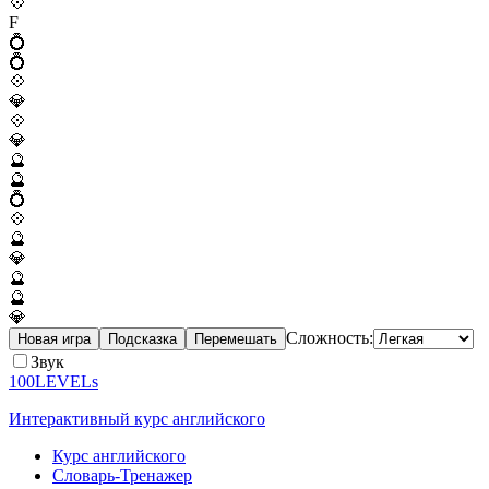
💠
F
💍
💍
💠
💎
💠
💎
🔮
🔮
💍
💠
🔮
💎
🔮
🔮
💎
Сложность:
Новая игра
Подсказка
Перемешать
Звук
100LEVELs
Интерактивный курс английского
Курс английского
Словарь-Тренажер