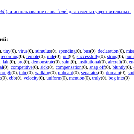
old
`), и использование слова `
one
` для замены существительных.
ий:
)
,
tiny
(0)
,
virus
(0)
,
stimulus
(0)
,
spending
(0)
,
bus
(0)
,
declaration
(0)
,
mis
,
recording
(0)
,
remote
(0)
,
mile
(0)
,
nut
(0)
,
successfully
(0)
,
string
(0)
,
pun
)
,
lain
(0)
,
pro
(0)
,
demonstrate
(0)
,
saint
(0)
,
institutional
(0)
,
aircraft
(0)
,
en
al
(0)
,
competitive
(0)
,
sick
(0)
,
compensation
(0)
,
snap off
(0)
,
bluntly
(0)
,
hrough
(0)
,
tube
(0)
,
walking
(0)
,
unheard
(0)
,
separates
(0)
,
domain
(0)
,
smi
e
(0)
,
ebb
(0)
,
velocity
(0)
,
uniform
(0)
,
mention
(0)
,
truly
(0)
,
bog into
(0)