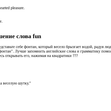
earted pleasure.
e.
шение слова
fun
ставьте себе фонтан, который весело брызгает водой, радуя люде
"фонтан". Лучше запомнить английские слова и грамматику пом
есь открывать его, нажимая на квадратики
?
?
?
а веселую шутку.
"