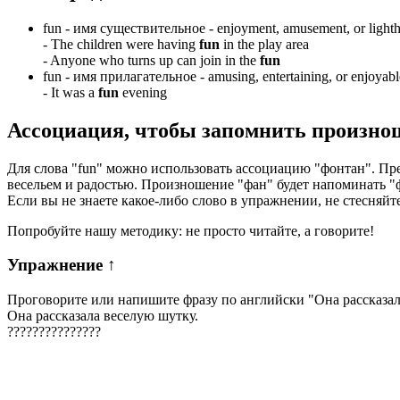
fun -
имя существительное
- enjoyment, amusement, or lighth
-
The children were having
fun
in the play area
-
Anyone who turns up can join in the
fun
fun -
имя прилагательное
- amusing, entertaining, or enjoyabl
-
It was a
fun
evening
Ассоциация
, чтобы запомнить произно
Для слова "fun" можно использовать ассоциацию "фонтан". Пред
весельем и радостью. Произношение "фан" будет напоминать 
Если вы не знаете какое-либо слово в упражнении, не стесняйт
Попробуйте нашу методику: не просто читайте, а говорите!
Упражнение
↑
Проговорите или напишите фразу по английски "
Она рассказал
Она рассказала веселую шутку.
?
?
?
?
?
?
?
?
?
?
?
?
?
?
?