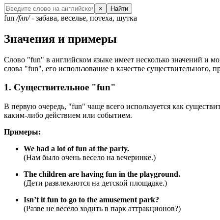
×
Найти
fun
/fʌn/
- забава, веселье, потеха, шутка
Значения и примеры
Слово "fun" в английском языке имеет несколько значений и мо
слова "fun", его использование в качестве существительного, 
1. Существительное "fun"
В первую очередь, "fun" чаще всего используется как существ
каким-либо действием или событием.
Примеры:
We had a lot of fun at the party.
(Нам было очень весело на вечеринке.)
The children are having fun in the playground.
(Дети развлекаются на детской площадке.)
Isn’t it fun to go to the amusement park?
(Разве не весело ходить в парк аттракционов?)