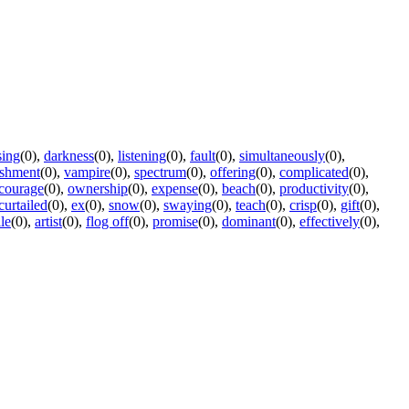
sing
(0)
,
darkness
(0)
,
listening
(0)
,
fault
(0)
,
simultaneously
(0)
,
ishment
(0)
,
vampire
(0)
,
spectrum
(0)
,
offering
(0)
,
complicated
(0)
,
courage
(0)
,
ownership
(0)
,
expense
(0)
,
beach
(0)
,
productivity
(0)
,
curtailed
(0)
,
ex
(0)
,
snow
(0)
,
swaying
(0)
,
teach
(0)
,
crisp
(0)
,
gift
(0)
,
le
(0)
,
artist
(0)
,
flog off
(0)
,
promise
(0)
,
dominant
(0)
,
effectively
(0)
,