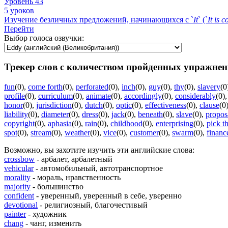
Уровень 43
5 уроков
Изучение безличных предложений, начинающихся с `
It
` (`
It
is
c
Перейти
Выбор голоса озвучки:
Трекер слов с количеством пройденных упражнен
fun
(0)
,
come forth
(0)
,
perforated
(0)
,
inch
(0)
,
guy
(0)
,
thy
(0)
,
slavery
(0
profile
(0)
,
curriculum
(0)
,
animate
(0)
,
accordingly
(0)
,
considerably
(0)
honor
(0)
,
jurisdiction
(0)
,
dutch
(0)
,
optic
(0)
,
effectiveness
(0)
,
clause
(0
liability
(0)
,
diameter
(0)
,
dress
(0)
,
jack
(0)
,
beneath
(0)
,
slave
(0)
,
propos
copyright
(0)
,
aphasia
(0)
,
rain
(0)
,
childhood
(0)
,
enterprising
(0)
,
pick t
spot
(0)
,
stream
(0)
,
weather
(0)
,
vice
(0)
,
customer
(0)
,
swarm
(0)
,
financ
Возможно, вы захотите изучить эти английские слова:
crossbow
- арбалет, арбалетный
vehicular
- автомобильный, автотранспортное
morality
- мораль, нравственность
majority
- большинство
confident
- уверенный, уверенный в себе, уверенно
devotional
- религиозный, благочестивый
painter
- художник
chang
- чанг, изменить