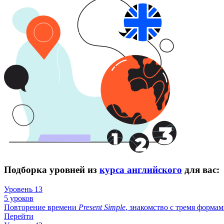
Подборка уровней из
курса английского
для вас:
Уровень 13
5 уроков
Повторение времени
Present
Simple
, знакомство с тремя формам
Перейти