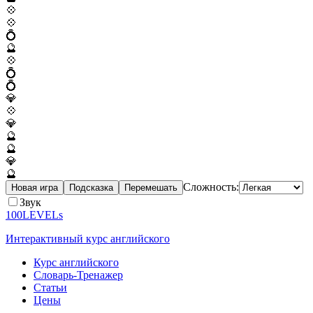
💠
💠
💍
🔮
💠
💍
💍
💎
💠
💎
🔮
🔮
💎
🔮
Сложность:
Новая игра
Подсказка
Перемешать
Звук
100LEVELs
Интерактивный курс английского
Курс английского
Словарь-Тренажер
Статьи
Цены