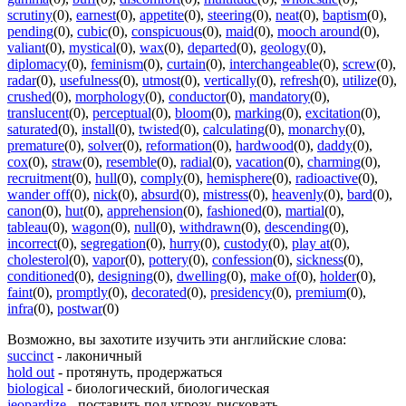
scrutiny
(0)
,
earnest
(0)
,
appetite
(0)
,
steering
(0)
,
neat
(0)
,
baptism
(0)
,
pending
(0)
,
cubic
(0)
,
conspicuous
(0)
,
maid
(0)
,
mooch around
(0)
,
valiant
(0)
,
mystical
(0)
,
wax
(0)
,
departed
(0)
,
geology
(0)
,
diplomacy
(0)
,
feminism
(0)
,
curtain
(0)
,
interchangeable
(0)
,
screw
(0)
,
radar
(0)
,
usefulness
(0)
,
utmost
(0)
,
vertically
(0)
,
refresh
(0)
,
utilize
(0)
,
crushed
(0)
,
morphology
(0)
,
conductor
(0)
,
mandatory
(0)
,
translucent
(0)
,
perceptual
(0)
,
bloom
(0)
,
marking
(0)
,
excitation
(0)
,
saturated
(0)
,
install
(0)
,
twisted
(0)
,
calculating
(0)
,
monarchy
(0)
,
premature
(0)
,
solver
(0)
,
reformation
(0)
,
hardwood
(0)
,
daddy
(0)
,
cox
(0)
,
straw
(0)
,
resemble
(0)
,
radial
(0)
,
vacation
(0)
,
charming
(0)
,
recruitment
(0)
,
hull
(0)
,
comply
(0)
,
hemisphere
(0)
,
radioactive
(0)
,
wander off
(0)
,
nick
(0)
,
absurd
(0)
,
mistress
(0)
,
heavenly
(0)
,
bard
(0)
,
canon
(0)
,
hut
(0)
,
apprehension
(0)
,
fashioned
(0)
,
martial
(0)
,
tableau
(0)
,
wagon
(0)
,
null
(0)
,
withdrawn
(0)
,
descending
(0)
,
incorrect
(0)
,
segregation
(0)
,
hurry
(0)
,
custody
(0)
,
play at
(0)
,
cholesterol
(0)
,
vapor
(0)
,
pottery
(0)
,
confession
(0)
,
sickness
(0)
,
conditioned
(0)
,
designing
(0)
,
dwelling
(0)
,
make of
(0)
,
holder
(0)
,
faint
(0)
,
promptly
(0)
,
decorated
(0)
,
presidency
(0)
,
premium
(0)
,
infra
(0)
,
postwar
(0)
Возможно, вы захотите изучить эти английские слова:
succinct
- лаконичный
hold out
- протянуть, продержаться
biological
- биологический, биологическая
jeopardize
- поставить под угрозу, рисковать