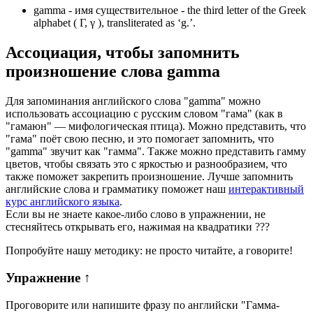
gamma -
имя существительное
- the third letter of the Greek
alphabet ( Γ, γ ), transliterated as ‘g.’.
Ассоциация
, чтобы запомнить
произношение слова
gamma
Для запоминания английского слова "gamma" можно
использовать ассоциацию с русским словом "гама" (как в
"гамаюн" — мифологическая птица). Можно представить, что
"гама" поёт свою песню, и это помогает запомнить, что
"gamma" звучит как "гамма". Также можно представить гамму
цветов, чтобы связать это с яркостью и разнообразием, что
также поможет закрепить произношение. Лучше запомнить
английские слова и грамматику поможет наш
интерактивный
курс английского языка
.
Если вы не знаете какое-либо слово в упражнении, не
стесняйтесь открывать его, нажимая на квадратики
?
?
?
Попробуйте нашу методику: не просто читайте, а говорите!
Упражнение
↑
Проговорите или напишите фразу по английски "
Гамма-