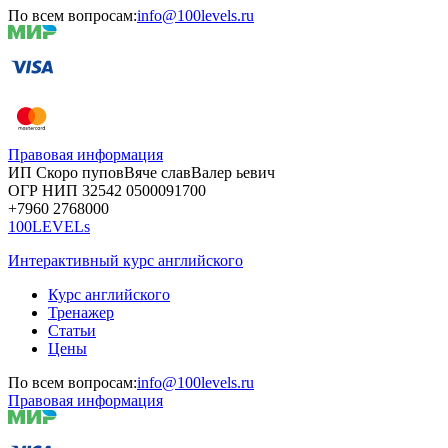
По всем вопросам:
info@100levels.ru
Правовая информация
ИП Скоро
пупов
Вяче
слав
Валер
ьевич
ОГР
НИП
32542
05000
91700
+7960
276
8000
100LEVELs
Интерактивный курс английского
Курс английского
Тренажер
Статьи
Цены
По всем вопросам:
info@100levels.ru
Правовая информация