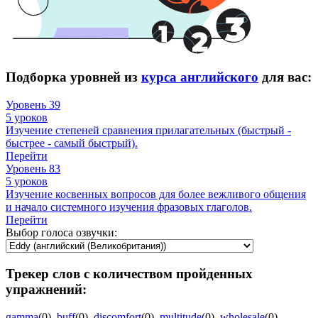
Подборка уровней из
курса английского
для вас:
Уровень 39
5 уроков
Изучение степеней сравнения прилагательных (быстрый -
быстрее - самый быстрый).
Перейти
Уровень 83
5 уроков
Изучение косвенных вопросов для более вежливого общения
и начало системного изучения фразовых глаголов.
Перейти
Выбор голоса озвучки:
Трекер слов с количеством пройденных
упражнений:
gamma
(0)
,
buff
(0)
,
discomfort
(0)
,
multitude
(0)
,
wholesale
(0)
,