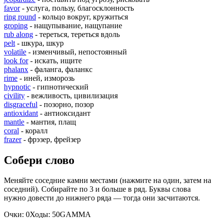
favor
- услуга, пользу, благосклонность
ring round
- кольцо вокруг, кружиться
groping
- нащупывание, нащупание
rub along
- тереться, тереться вдоль
pelt
- шкура, шкур
volatile
- изменчивый, непостоянный
look for
- искать, ищите
phalanx
- фаланга, фаланкс
rime
- иней, изморозь
hypnotic
- гипнотический
civility
- вежливость, цивилизация
disgraceful
- позорно, позор
antioxidant
- антиоксидант
mantle
- мантия, плащ
coral
- коралл
frazer
- фрэзер, фрейзер
Собери слово
Меняйте соседние камни местами (нажмите на один, затем на
соседний). Собирайте по 3 и больше в ряд. Буквы слова
нужно довести до нижнего ряда — тогда они засчитаются.
Очки:
0
Ходы:
50
G
A
M
M
A