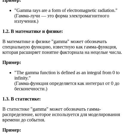
Пример:
"
Gamma rays are a form of electromagnetic radiation.
"
(Гамма-лучи — это форма электромагнитного
излучения.)
1.2. В математике и физике:
В математике и физике "gamma" может обозначать
специальную функцию, известную как гамма-функция,
которая расширяет понятие факториала на нецелые числа.
Пример:
"
The gamma function is defined as an integral from 0 to
infinity.
"
(Гамма-функция определяется как интеграл от 0 до
бесконечности.)
1.3. В статистике:
В статистике "gamma" может обозначать гамма-
распределение, которое используется для моделирования
времени до события.
Пример: