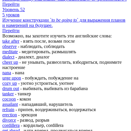
Перейти
Уровень 52
5 уроков
Изучение конструкции `
to
be
going
to
` для выражения планов
и намерений на будущее.
Перейти
Возможно, вы захотите изучить эти английские слова:
take after
- взять после, возьми после
observe
- наблюдать, соблюдать
meditate
- медитировать, размышлять
dialect
- диалект, диалог
cheer up
- не унывать, развеселить, взбодриться, поднимите
настроение
nana
- нана
urge upon
- побуждать, побуждение на
cozy up
- уютно устроиться, уютнее
drum out
- выбивать, выбивать из барабана
tanker
- танкер
cocoon
- кокон
assailant
- нападавший, нарушитель
refrain
- припев, воздерживаться, воздержаться
erection
- эрекция
divorce
- развод, разрыв
cordillera
- кордильер, cordillera
get ahead
- идти вперед, продвигаться вперед