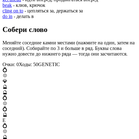
beak
- клюв, крючок
cling on to
- цепляться за, держаться за
do in
- делать в
Собери слово
Меняйте соседние камни местами (нажмите на один, затем на
соседний). Собирайте по 3 и больше в ряд. Буквы слова
нужно довести до нижнего ряда — тогда они засчитаются.
Очки:
0
Ходы:
50
G
E
N
E
T
I
C
💍
💠
💎
🔮
🔮
💍
💠
💍
🔮
E
💍
💠
🔮