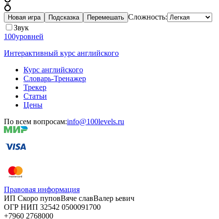
💍
Сложность:
Новая игра
Подсказка
Перемешать
Звук
100уровней
Интерактивный курс английского
Курс английского
Словарь-Тренажер
Трекер
Статьи
Цены
По всем вопросам:
info@100levels.ru
Правовая информация
ИП Скоро
пупов
Вяче
слав
Валер
ьевич
ОГР
НИП
32542
05000
91700
+7960
276
8000