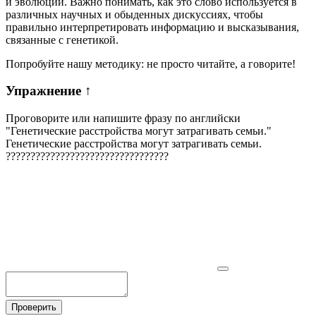
и эволюции. Важно понимать, как это слово используется в
различных научных и обыденных дискуссиях, чтобы
правильно интерпретировать информацию и высказывания,
связанные с генетикой.
Попробуйте нашу методику: не просто читайте, а говорите!
Упражнение
↑
Проговорите или напишите фразу по английски
"
Генетические расстройства могут затрагивать семьи.
"
Генетические расстройства могут затрагивать семьи.
?
?
?
?
?
?
?
?
?
?
?
?
?
?
?
?
?
?
?
?
?
?
?
?
?
?
?
?
?
?
?
?
?
Проверить