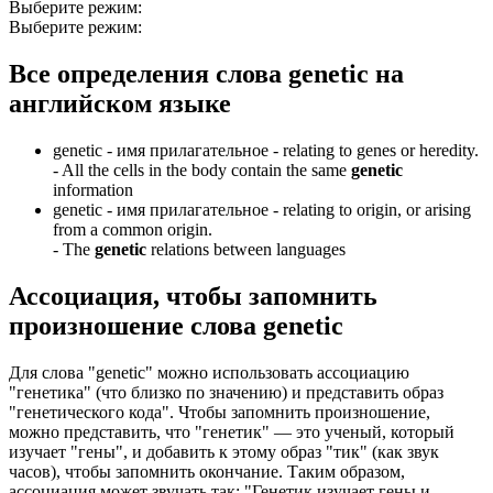
Выберите режим:
Выберите режим:
Все определения слова
genetic
на
английском языке
genetic -
имя прилагательное
- relating to genes or heredity.
-
All the cells in the body contain the same
genetic
information
genetic -
имя прилагательное
- relating to origin, or arising
from a common origin.
-
The
genetic
relations between languages
Ассоциация
, чтобы запомнить
произношение слова
genetic
Для слова "genetic" можно использовать ассоциацию
"генетика" (что близко по значению) и представить образ
"генетического кода". Чтобы запомнить произношение,
можно представить, что "генетик" — это ученый, который
изучает "гены", и добавить к этому образ "тик" (как звук
часов), чтобы запомнить окончание. Таким образом,
ассоциация может звучать так: "Генетик изучает гены и