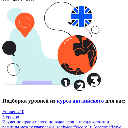
Подборка уровней из
курса английского
для вас:
Уровень 10
5 уроков
Изучение правильного порядка слов в предложении и
разницы между глаголами `
study
/
teach
/
learn
` и `
go
/
come
/
leave
`.