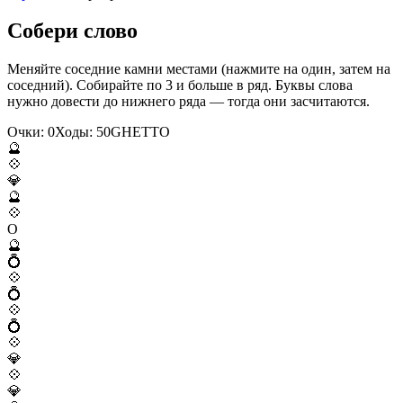
Собери слово
Меняйте соседние камни местами (нажмите на один, затем на
соседний). Собирайте по 3 и больше в ряд. Буквы слова
нужно довести до нижнего ряда — тогда они засчитаются.
Очки:
0
Ходы:
50
G
H
E
T
T
O
🔮
💠
💎
🔮
💠
O
🔮
💍
💠
💍
💠
💍
💠
💎
💠
💎