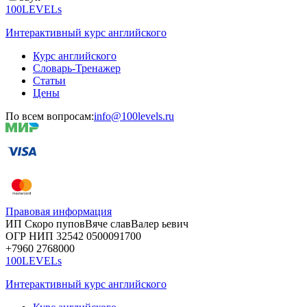
100LEVELs
Интерактивный курс английского
Курс английского
Словарь-Тренажер
Статьи
Цены
По всем вопросам:
info@100levels.ru
Правовая информация
ИП Скоро
пупов
Вяче
слав
Валер
ьевич
ОГР
НИП
32542
05000
91700
+7960
276
8000
100LEVELs
Интерактивный курс английского