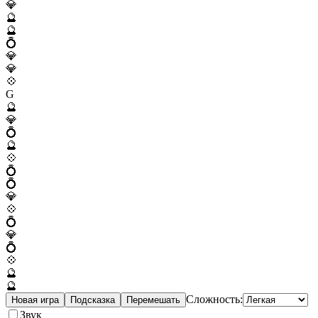
💎
🔮
🔮
💍
💎
💎
💠
G
🔮
💎
💍
🔮
💠
💍
💍
💎
💠
💍
💎
💍
💠
🔮
🔮
Сложность:
Новая игра
Подсказка
Перемешать
Звук