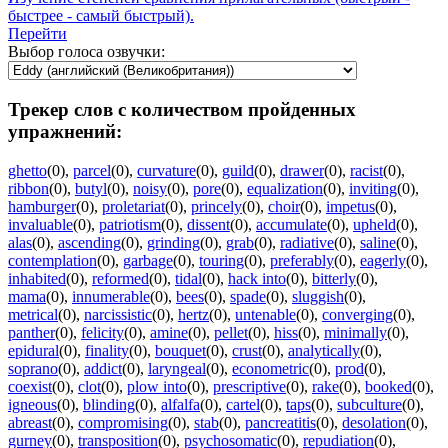
быстрее - самый быстрый).
Перейти
Выбор голоса озвучки:
Трекер слов с количеством пройденных
упражнений:
ghetto
(0)
,
parcel
(0)
,
curvature
(0)
,
guild
(0)
,
drawer
(0)
,
racist
(0)
,
ribbon
(0)
,
butyl
(0)
,
noisy
(0)
,
pore
(0)
,
equalization
(0)
,
inviting
(0)
,
hamburger
(0)
,
proletariat
(0)
,
princely
(0)
,
choir
(0)
,
impetus
(0)
,
invaluable
(0)
,
patriotism
(0)
,
dissent
(0)
,
accumulate
(0)
,
upheld
(0)
,
alas
(0)
,
ascending
(0)
,
grinding
(0)
,
grab
(0)
,
radiative
(0)
,
saline
(0)
,
contemplation
(0)
,
garbage
(0)
,
touring
(0)
,
preferably
(0)
,
eagerly
(0)
,
inhabited
(0)
,
reformed
(0)
,
tidal
(0)
,
hack into
(0)
,
bitterly
(0)
,
mama
(0)
,
innumerable
(0)
,
bees
(0)
,
spade
(0)
,
sluggish
(0)
,
metrical
(0)
,
narcissistic
(0)
,
hertz
(0)
,
untenable
(0)
,
converging
(0)
,
panther
(0)
,
felicity
(0)
,
amine
(0)
,
pellet
(0)
,
hiss
(0)
,
minimally
(0)
,
epidural
(0)
,
finality
(0)
,
bouquet
(0)
,
crust
(0)
,
analytically
(0)
,
soprano
(0)
,
addict
(0)
,
laryngeal
(0)
,
econometric
(0)
,
prod
(0)
,
coexist
(0)
,
clot
(0)
,
plow into
(0)
,
prescriptive
(0)
,
rake
(0)
,
booked
(0)
,
igneous
(0)
,
blinding
(0)
,
alfalfa
(0)
,
cartel
(0)
,
taps
(0)
,
subculture
(0)
,
abreast
(0)
,
compromising
(0)
,
stab
(0)
,
pancreatitis
(0)
,
desolation
(0)
,
gurney
(0)
,
transposition
(0)
,
psychosomatic
(0)
,
repudiation
(0)
,