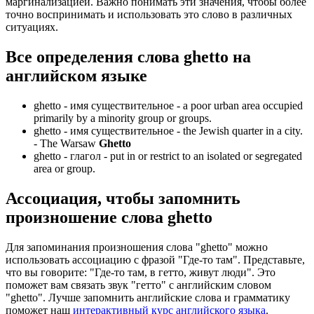
маргинализацией. Важно понимать эти значения, чтобы более
точно воспринимать и использовать это слово в различных
ситуациях.
Все определения слова
ghetto
на
английском языке
ghetto -
имя существительное
- a poor urban area occupied
primarily by a minority group or groups.
ghetto -
имя существительное
- the Jewish quarter in a city.
-
The Warsaw
Ghetto
ghetto -
глагол
- put in or restrict to an isolated or segregated
area or group.
Ассоциация
, чтобы запомнить
произношение слова
ghetto
Для запоминания произношения слова "ghetto" можно
использовать ассоциацию с фразой "Где-то там". Представьте,
что вы говорите: "Где-то там, в гетто, живут люди". Это
поможет вам связать звук "гетто" с английским словом
"ghetto". Лучше запомнить английские слова и грамматику
поможет наш
интерактивный курс английского языка
.