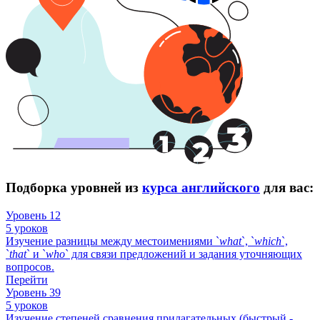
Подборка уровней из
курса английского
для вас:
Уровень 12
5 уроков
Изучение разницы между местоимениями `
what
`, `
which
`,
`
that
` и `
who
` для связи предложений и задания уточняющих
вопросов.
Перейти
Уровень 39
5 уроков
Изучение степеней сравнения прилагательных (быстрый -