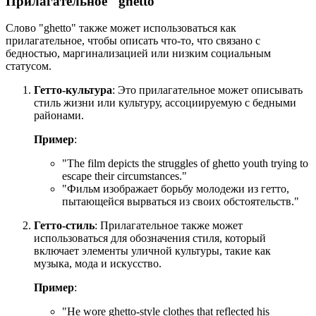
Прилагательное "ghetto"
Слово "ghetto" также может использоваться как
прилагательное, чтобы описать что-то, что связано с
бедностью, маргинализацией или низким социальным
статусом.
Гетто-культура
: Это прилагательное может описывать
стиль жизни или культуру, ассоциируемую с бедными
районами.
Пример
:
"
The film depicts the struggles of ghetto youth trying to
escape their circumstances.
"
"Фильм изображает борьбу молодежи из гетто,
пытающейся вырваться из своих обстоятельств."
Гетто-стиль
: Прилагательное также может
использоваться для обозначения стиля, который
включает элементы уличной культуры, такие как
музыка, мода и искусство.
Пример
:
"
He wore ghetto-style clothes that reflected his