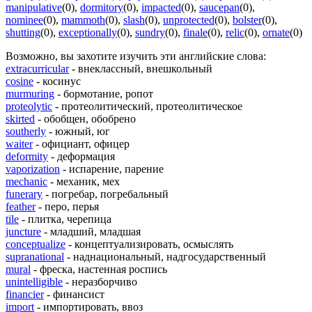
manipulative
(0)
,
dormitory
(0)
,
impacted
(0)
,
saucepan
(0)
,
nominee
(0)
,
mammoth
(0)
,
slash
(0)
,
unprotected
(0)
,
bolster
(0)
,
shutting
(0)
,
exceptionally
(0)
,
sundry
(0)
,
finale
(0)
,
relic
(0)
,
ornate
(0)
Возможно, вы захотите изучить эти английские слова:
extracurricular
- внеклассный, внешкольный
cosine
- косинус
murmuring
- бормотание, ропот
proteolytic
- протеолитический, протеолитическое
skirted
- обобщен, обобрено
southerly
- южный, юг
waiter
- официант, офицер
deformity
- деформация
vaporization
- испарение, парение
mechanic
- механик, мех
funerary
- погребар, погребальный
feather
- перо, перья
tile
- плитка, черепица
juncture
- младший, младшая
conceptualize
- концептуализировать, осмыслять
supranational
- наднациональный, надгосударственный
mural
- фреска, настенная роспись
unintelligible
- неразборчиво
financier
- финансист
import
- импортировать, ввоз