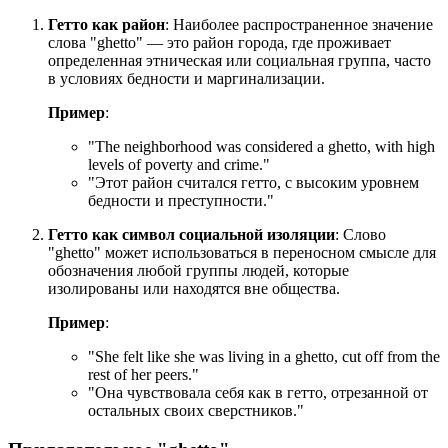
Гетто как район
: Наиболее распространенное значение
слова "ghetto" — это район города, где проживает
определенная этническая или социальная группа, часто
в условиях бедности и маргинализации.
Пример
:
"
The neighborhood was considered a ghetto, with high
levels of poverty and crime.
"
"Этот район считался гетто, с высоким уровнем
бедности и преступности."
Гетто как символ социальной изоляции
: Слово
"ghetto" может использоваться в переносном смысле для
обозначения любой группы людей, которые
изолированы или находятся вне общества.
Пример
:
"
She felt like she was living in a ghetto, cut off from the
rest of her peers.
"
"Она чувствовала себя как в гетто, отрезанной от
остальных своих сверстников."