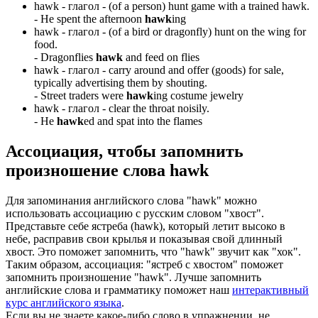
hawk -
глагол
- (of a person) hunt game with a trained hawk.
-
He spent the afternoon
hawk
ing
hawk -
глагол
- (of a bird or dragonfly) hunt on the wing for
food.
-
Dragonflies
hawk
and feed on flies
hawk -
глагол
- carry around and offer (goods) for sale,
typically advertising them by shouting.
-
Street traders were
hawk
ing costume jewelry
hawk -
глагол
- clear the throat noisily.
-
He
hawk
ed and spat into the flames
Ассоциация
, чтобы запомнить
произношение слова
hawk
Для запоминания английского слова "hawk" можно
использовать ассоциацию с русским словом "хвост".
Представьте себе ястреба (hawk), который летит высоко в
небе, расправив свои крылья и показывая свой длинный
хвост. Это поможет запомнить, что "hawk" звучит как "хок".
Таким образом, ассоциация: "ястреб с хвостом" поможет
запомнить произношение "hawk". Лучше запомнить
английские слова и грамматику поможет наш
интерактивный
курс английского языка
.
Если вы не знаете какое-либо слово в упражнении, не