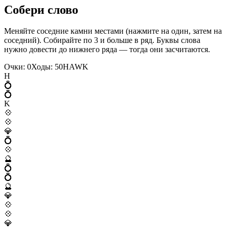
Собери слово
Меняйте соседние камни местами (нажмите на один, затем на
соседний). Собирайте по 3 и больше в ряд. Буквы слова
нужно довести до нижнего ряда — тогда они засчитаются.
Очки:
0
Ходы:
50
H
A
W
K
H
💍
💍
K
💠
💠
💎
💍
💠
🔮
💍
💍
🔮
💎
💠
💠
💎