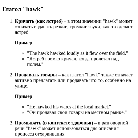
Глагол "hawk"
Кричать (как ястреб)
– в этом значении "hawk" может
означать издавать резкие, громкие звуки, как это делает
ястреб.
Пример
:
"
The hawk hawked loudly as it flew over the field.
"
"Ястреб громко кричал, когда пролетал над
полем."
Продавать товары
– как глагол "hawk" также означает
активно предлагать или продавать что-то, особенно на
улице.
Пример
:
"
He hawked his wares at the local market.
"
"Он продавал свои товары на местном рынке."
Промывать (в контексте здоровья)
– в разговорной
речи "hawk" может использоваться для описания
процесса отхаркивания.