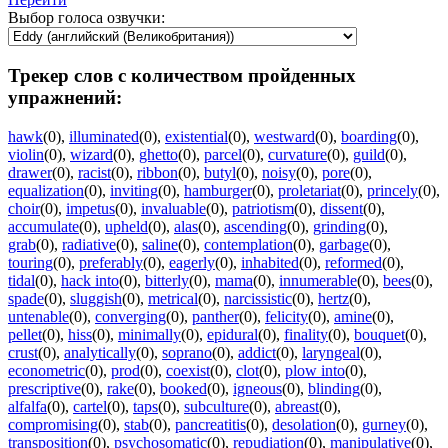
Выбор голоса озвучки:
Трекер слов с количеством пройденных
упражнений:
hawk
(0)
,
illuminated
(0)
,
existential
(0)
,
westward
(0)
,
boarding
(0)
,
violin
(0)
,
wizard
(0)
,
ghetto
(0)
,
parcel
(0)
,
curvature
(0)
,
guild
(0)
,
drawer
(0)
,
racist
(0)
,
ribbon
(0)
,
butyl
(0)
,
noisy
(0)
,
pore
(0)
,
equalization
(0)
,
inviting
(0)
,
hamburger
(0)
,
proletariat
(0)
,
princely
(0)
,
choir
(0)
,
impetus
(0)
,
invaluable
(0)
,
patriotism
(0)
,
dissent
(0)
,
accumulate
(0)
,
upheld
(0)
,
alas
(0)
,
ascending
(0)
,
grinding
(0)
,
grab
(0)
,
radiative
(0)
,
saline
(0)
,
contemplation
(0)
,
garbage
(0)
,
touring
(0)
,
preferably
(0)
,
eagerly
(0)
,
inhabited
(0)
,
reformed
(0)
,
tidal
(0)
,
hack into
(0)
,
bitterly
(0)
,
mama
(0)
,
innumerable
(0)
,
bees
(0)
,
spade
(0)
,
sluggish
(0)
,
metrical
(0)
,
narcissistic
(0)
,
hertz
(0)
,
untenable
(0)
,
converging
(0)
,
panther
(0)
,
felicity
(0)
,
amine
(0)
,
pellet
(0)
,
hiss
(0)
,
minimally
(0)
,
epidural
(0)
,
finality
(0)
,
bouquet
(0)
,
crust
(0)
,
analytically
(0)
,
soprano
(0)
,
addict
(0)
,
laryngeal
(0)
,
econometric
(0)
,
prod
(0)
,
coexist
(0)
,
clot
(0)
,
plow into
(0)
,
prescriptive
(0)
,
rake
(0)
,
booked
(0)
,
igneous
(0)
,
blinding
(0)
,
alfalfa
(0)
,
cartel
(0)
,
taps
(0)
,
subculture
(0)
,
abreast
(0)
,
compromising
(0)
,
stab
(0)
,
pancreatitis
(0)
,
desolation
(0)
,
gurney
(0)
,
transposition
(0)
,
psychosomatic
(0)
,
repudiation
(0)
,
manipulative
(0)
,