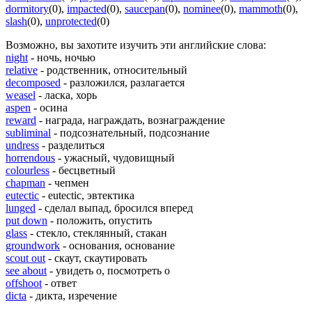
dormitory
(0)
,
impacted
(0)
,
saucepan
(0)
,
nominee
(0)
,
mammoth
(0)
,
slash
(0)
,
unprotected
(0)
Возможно, вы захотите изучить эти английские слова:
night
- ночь, ночью
relative
- родственник, относительный
decomposed
- разложился, разлагается
weasel
- ласка, хорь
aspen
- осина
reward
- награда, награждать, вознаграждение
subliminal
- подсознательный, подсознание
undress
- разделиться
horrendous
- ужасный, чудовищный
colourless
- бесцветный
chapman
- чепмен
eutectic
- eutectic, эвтектика
lunged
- сделал выпад, бросился вперед
put down
- положить, опустить
glass
- стекло, стеклянный, стакан
groundwork
- основания, основание
scout out
- скаут, скаутировать
see about
- увидеть о, посмотреть о
offshoot
- ответ
dicta
- дикта, изречение