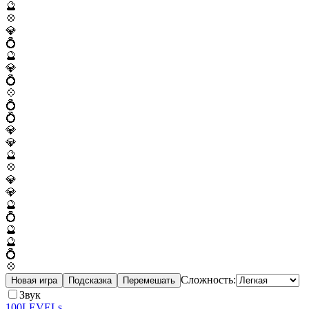
🔮
💠
💎
💍
🔮
💎
💍
💠
💍
💍
💎
💎
🔮
💠
💎
💎
🔮
💍
🔮
🔮
💍
💠
Сложность:
Новая игра
Подсказка
Перемешать
Звук
100LEVELs