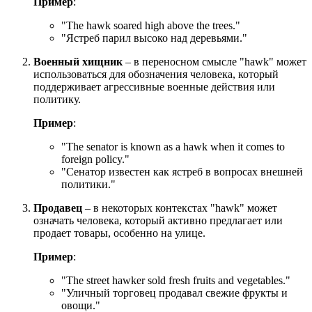
Пример
:
"
The hawk soared high above the trees.
"
"Ястреб парил высоко над деревьями."
Военный хищник
– в переносном смысле "hawk" может
использоваться для обозначения человека, который
поддерживает агрессивные военные действия или
политику.
Пример
:
"
The senator is known as a hawk when it comes to
foreign policy.
"
"Сенатор известен как ястреб в вопросах внешней
политики."
Продавец
– в некоторых контекстах "hawk" может
означать человека, который активно предлагает или
продает товары, особенно на улице.
Пример
:
"
The street hawker sold fresh fruits and vegetables.
"
"Уличный торговец продавал свежие фрукты и
овощи."