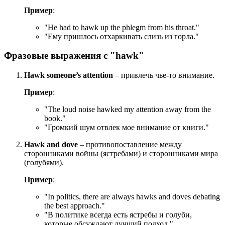
Пример
:
"
He had to hawk up the phlegm from his throat.
"
"Ему пришлось отхаркивать слизь из горла."
Фразовые выражения с "hawk"
Hawk someone’s attention
– привлечь чье-то внимание.
Пример
:
"
The loud noise hawked my attention away from the
book.
"
"Громкий шум отвлек мое внимание от книги."
Hawk and dove
– противопоставление между
сторонниками войны (ястребами) и сторонниками мира
(голубями).
Пример
:
"
In politics, there are always hawks and doves debating
the best approach.
"
"В политике всегда есть ястребы и голуби,
которые обсуждают лучший подход."