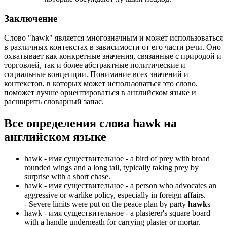
Заключение
Слово "hawk" является многозначным и может использоваться
в различных контекстах в зависимости от его части речи. Оно
охватывает как конкретные значения, связанные с природой и
торговлей, так и более абстрактные политические и
социальные концепции. Понимание всех значений и
контекстов, в которых может использоваться это слово,
поможет лучше ориентироваться в английском языке и
расширить словарный запас.
Все определения слова
hawk
на
английском языке
hawk -
имя существительное
- a bird of prey with broad
rounded wings and a long tail, typically taking prey by
surprise with a short chase.
hawk -
имя существительное
- a person who advocates an
aggressive or warlike policy, especially in foreign affairs.
-
Severe limits were put on the peace plan by party
hawk
s
hawk -
имя существительное
- a plasterer's square board
with a handle underneath for carrying plaster or mortar.