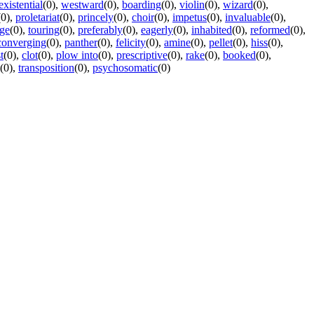
existential
(0)
,
westward
(0)
,
boarding
(0)
,
violin
(0)
,
wizard
(0)
,
(0)
,
proletariat
(0)
,
princely
(0)
,
choir
(0)
,
impetus
(0)
,
invaluable
(0)
,
ge
(0)
,
touring
(0)
,
preferably
(0)
,
eagerly
(0)
,
inhabited
(0)
,
reformed
(0)
,
converging
(0)
,
panther
(0)
,
felicity
(0)
,
amine
(0)
,
pellet
(0)
,
hiss
(0)
,
t
(0)
,
clot
(0)
,
plow into
(0)
,
prescriptive
(0)
,
rake
(0)
,
booked
(0)
,
(0)
,
transposition
(0)
,
psychosomatic
(0)