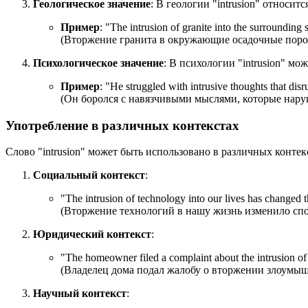
Геологическое значение
: В геологии "intrusion" относи
Пример
: "
The intrusion of granite into the surrounding
(Вторжение гранита в окружающие осадочные поро
Психологическое значение
: В психологии "intrusion" м
Пример
: "
He struggled with intrusive thoughts that disru
(Он боролся с навязчивыми мыслями, которые нару
Употребление в различных контекстах
Слово "intrusion" может быть использовано в различных конте
Социальный контекст
:
"
The intrusion of technology into our lives has change
(Вторжение технологий в нашу жизнь изменило спо
Юридический контекст
:
"
The homeowner filed a complaint about the intrusion of 
(Владелец дома подал жалобу о вторжении злоумышл
Научный контекст
: