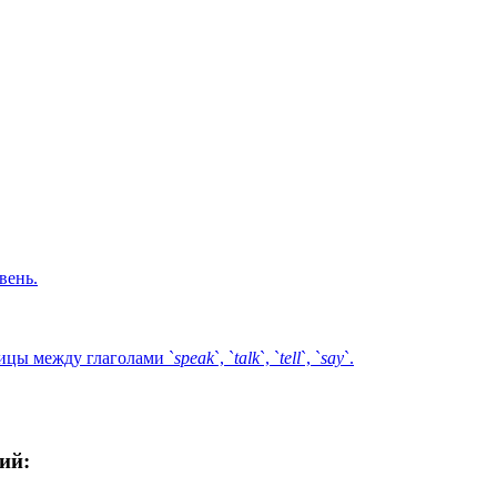
вень.
ницы между глаголами `
speak
`, `
talk
`, `
tell
`, `
say
`.
ий: