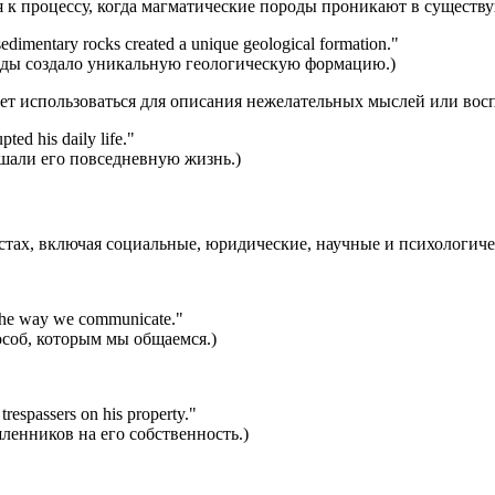
тся к процессу, когда магматические породы проникают в сущест
 sedimentary rocks created a unique geological formation.
"
ды создало уникальную геологическую формацию.)
ожет использоваться для описания нежелательных мыслей или во
pted his daily life.
"
шали его повседневную жизнь.)
кстах, включая социальные, юридические, научные и психологиче
d the way we communicate.
"
соб, которым мы общаемся.)
trespassers on his property.
"
енников на его собственность.)