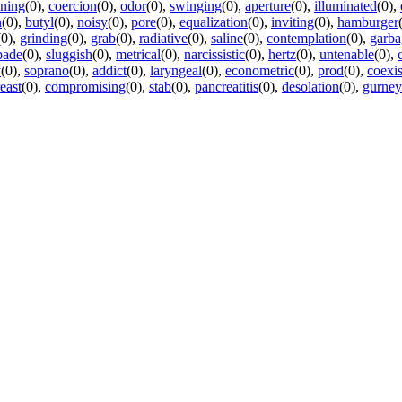
ening
(0)
,
coercion
(0)
,
odor
(0)
,
swinging
(0)
,
aperture
(0)
,
illuminated
(0)
,
n
(0)
,
butyl
(0)
,
noisy
(0)
,
pore
(0)
,
equalization
(0)
,
inviting
(0)
,
hamburger
(0)
,
grinding
(0)
,
grab
(0)
,
radiative
(0)
,
saline
(0)
,
contemplation
(0)
,
garba
pade
(0)
,
sluggish
(0)
,
metrical
(0)
,
narcissistic
(0)
,
hertz
(0)
,
untenable
(0)
,
y
(0)
,
soprano
(0)
,
addict
(0)
,
laryngeal
(0)
,
econometric
(0)
,
prod
(0)
,
coexis
east
(0)
,
compromising
(0)
,
stab
(0)
,
pancreatitis
(0)
,
desolation
(0)
,
gurney