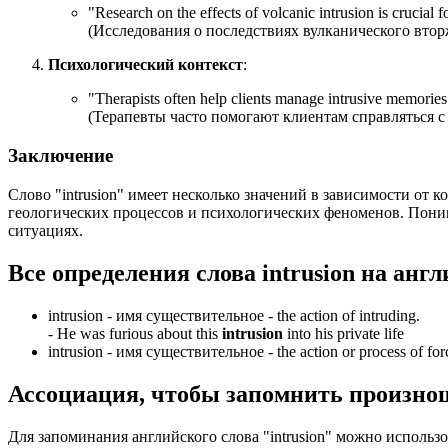
"
Research on the effects of volcanic intrusion is crucial 
(Исследования о последствиях вулканического вто
Психологический контекст
:
"
Therapists often help clients manage intrusive memories 
(Терапевты часто помогают клиентам справляться 
Заключение
Слово "intrusion" имеет несколько значений в зависимости от
геологических процессов и психологических феноменов. Поним
ситуациях.
Все определения слова
intrusion
на англ
intrusion -
имя существительное
- the action of intruding.
-
He was furious about this
intrusion
into his private life
intrusion -
имя существительное
- the action or process of fo
Ассоциация
, чтобы запомнить произно
Для запоминания английского слова "intrusion" можно использо