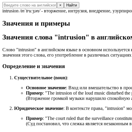
×
Найти
intrusion
/ɪnˈtruːʒən/
- вторжение, интрузия, внедрение, узурпир
Значения и примеры
Значения слова "intrusion" в английск
Слово "intrusion" в английском языке в основном используется
значения этого слова, его употребление в различных ситуация
Определение и значения
Существительное (noun)
:
Основное значение
: Вход или вмешательство в про
Пример
: "The intrusion of the loud music disturbed the
(Вторжение громкой музыки нарушило спокойную а
Юридическое значение
: В контексте права, "intrusion"
Пример
: "
The court ruled that the surveillance constitute
(Суд постановил, что слежка является незаконным 