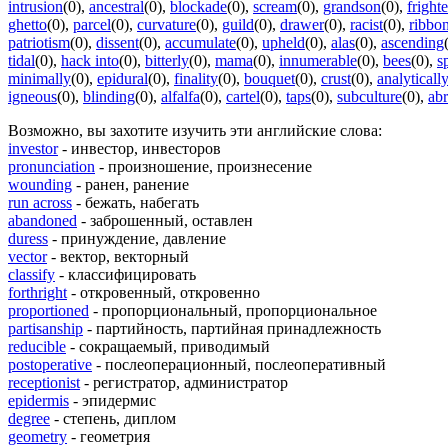
intrusion
(0)
,
ancestral
(0)
,
blockade
(0)
,
scream
(0)
,
grandson
(0)
,
fright
ghetto
(0)
,
parcel
(0)
,
curvature
(0)
,
guild
(0)
,
drawer
(0)
,
racist
(0)
,
ribbo
patriotism
(0)
,
dissent
(0)
,
accumulate
(0)
,
upheld
(0)
,
alas
(0)
,
ascending
tidal
(0)
,
hack into
(0)
,
bitterly
(0)
,
mama
(0)
,
innumerable
(0)
,
bees
(0)
,
s
minimally
(0)
,
epidural
(0)
,
finality
(0)
,
bouquet
(0)
,
crust
(0)
,
analyticall
igneous
(0)
,
blinding
(0)
,
alfalfa
(0)
,
cartel
(0)
,
taps
(0)
,
subculture
(0)
,
abr
Возможно, вы захотите изучить эти английские слова:
investor
- инвестор, инвесторов
pronunciation
- произношение, произнесение
wounding
- ранен, ранение
run across
- бежать, набегать
abandoned
- заброшенный, оставлен
duress
- принуждение, давление
vector
- вектор, векторный
classify
- классифицировать
forthright
- откровенный, откровенно
proportioned
- пропорциональный, пропорциональное
partisanship
- партийность, партийная принадлежность
reducible
- сокращаемый, приводимый
postoperative
- послеоперационный, послеоперативный
receptionist
- регистратор, администратор
epidermis
- эпидермис
degree
- степень, диплом
geometry
- геометрия