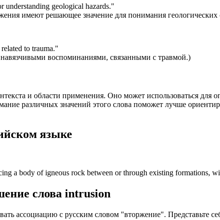
for understanding geological hazards.
"
ржения имеют решающее значение для понимания геологических 
related to trauma.
"
с навязчивыми воспоминаниями, связанными с травмой.)
 контекста и области применения. Оно может использоваться для
ание различных значений этого слова поможет лучше ориентиро
ийском языке
rcing a body of igneous rock between or through existing formations, wi
шение слова
intrusion
вать ассоциацию с русским словом "вторжение". Представьте себ