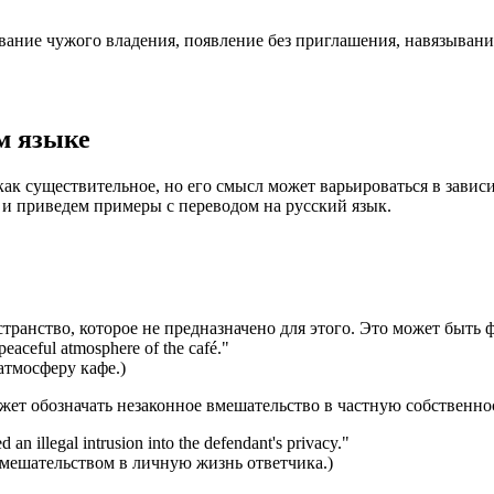
ование чужого владения, появление без приглашения, навязыван
ом языке
 как существительное, но его смысл может варьироваться в завис
х и приведем примеры с переводом на русский язык.
странство, которое не предназначено для этого. Это может быть 
 peaceful atmosphere of the café."
тмосферу кафе.)
 может обозначать незаконное вмешательство в частную собственн
d an illegal intrusion into the defendant's privacy.
"
вмешательством в личную жизнь ответчика.)