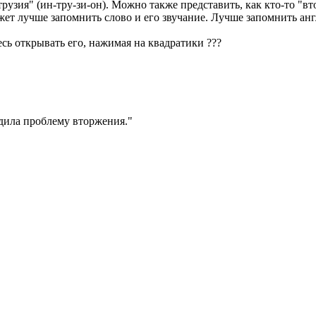
ия" (ин-тру-зи-он). Можно также представить, как кто-то "вторг
ожет лучше запомнить слово и его звучание. Лучше запомнить а
есь открывать его, нажимая на квадратики
?
?
?
дила проблему вторжения.
"