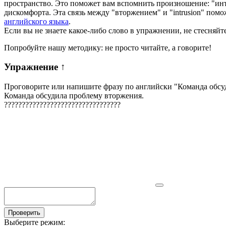
пространство. Это поможет вам вспомнить произношение: "интруз
дискомфорта. Эта связь между "вторжением" и "intrusion" пом
английского языка
.
Если вы не знаете какое-либо слово в упражнении, не стесняйт
Попробуйте нашу методику: не просто читайте, а говорите!
Упражнение
↑
Проговорите или напишите фразу по английски "
Команда обсу
Команда обсудила проблему вторжения.
?
?
?
?
?
?
?
?
?
?
?
?
?
?
?
?
?
?
?
?
?
?
?
?
?
?
?
?
?
?
?
?
?
Проверить
Выберите режим: