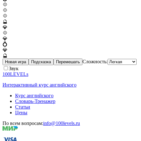
💠
💠
💠
🔮
💎
💠
💎
💍
💎
🔮
Сложность:
Новая игра
Подсказка
Перемешать
Звук
100LEVELs
Интерактивный курс английского
Курс английского
Словарь-Тренажер
Статьи
Цены
По всем вопросам:
info@100levels.ru