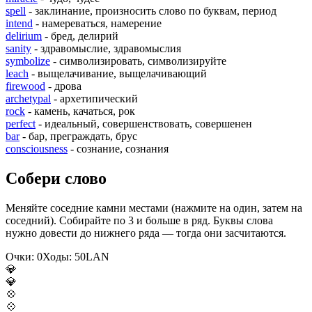
spell
- заклинание, произносить слово по буквам, период
intend
- намереваться, намерение
delirium
- бред, делирий
sanity
- здравомыслие, здравомыслия
symbolize
- символизировать, символизируйте
leach
- выщелачивание, выщелачивающий
firewood
- дрова
archetypal
- архетипический
rock
- камень, качаться, рок
perfect
- идеальный, совершенствовать, совершенен
bar
- бар, преграждать, брус
consciousness
- сознание, сознания
Собери слово
Меняйте соседние камни местами (нажмите на один, затем на
соседний). Собирайте по 3 и больше в ряд. Буквы слова
нужно довести до нижнего ряда — тогда они засчитаются.
Очки:
0
Ходы:
50
L
A
N
💎
💎
💠
💠