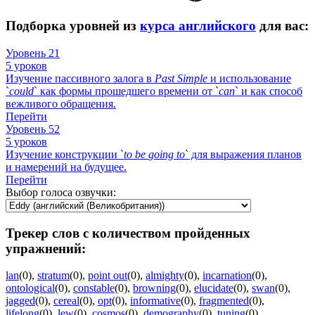
Подборка уровней из
курса английского
для вас:
Уровень 21
5 уроков
Изучение пассивного залога в
Past
Simple
и использование
`
could
` как формы прошедшего времени от `
can
` и как способ
вежливого обращения.
Перейти
Уровень 52
5 уроков
Изучение конструкции `
to
be
going
to
` для выражения планов
и намерений на будущее.
Перейти
Выбор голоса озвучки:
Трекер слов с количеством пройденных
упражнений:
lan
(0)
,
stratum
(0)
,
point out
(0)
,
almighty
(0)
,
incarnation
(0)
,
ontological
(0)
,
constable
(0)
,
browning
(0)
,
elucidate
(0)
,
swan
(0)
,
jagged
(0)
,
cereal
(0)
,
opt
(0)
,
informative
(0)
,
fragmented
(0)
,
lifelong
(0)
,
lew
(0)
,
cosmos
(0)
,
demography
(0)
,
tuning
(0)
,