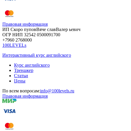
Правовая информация
ИП Скоро
пупов
Вяче
слав
Валер
ьевич
ОГР
НИП
32542
05000
91700
+7960
276
8000
100LEVELs
Интерактивный курс английского
Курс английского
Тренажер
Статьи
Цены
По всем вопросам:
info@100levels.ru
Правовая информация