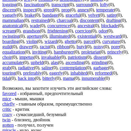
logging
(0)
,
fascination
(0)
,
transcript
(0)
,
surround
(0)
,
lofty
(0)
,
discern
(0)
,
inspect
(0)
,
greed
(0)
,
prop
(0)
,
annex
(0)
,
temperate
(0)
,
vaguely
(0)
,
brake
(0)
,
bandage
(0)
,
graceful
(0)
,
velvet
(0)
,
satire
(0)
,
mammalian
(0)
,
restrained
(0)
,
charcoal
(0)
,
discontent
(0)
,
drafting
(0)
,
anatomical
(0)
,
wade
(0)
,
concurrence
(0)
,
ancestral
(0)
,
blockade
(0)
,
scream
(0)
,
grandson
(0)
,
frightening
(0)
,
coercion
(0)
,
odor
(0)
,
swinging
(0)
,
aperture
(0)
,
illuminated
(0)
,
existential
(0)
,
westward
(0)
,
boarding
(0)
,
violin
(0)
,
wizard
(0)
,
ghetto
(0)
,
parcel
(0)
,
curvature
(0)
,
guild
(0)
,
drawer
(0)
,
racist
(0)
,
ribbon
(0)
,
butyl
(0)
,
noisy
(0)
,
pore
(0)
,
equalization
(0)
,
inviting
(0)
,
hamburger
(0)
,
proletariat
(0)
,
princely
(0)
,
choir
(0)
,
impetus
(0)
,
invaluable
(0)
,
patriotism
(0)
,
dissent
(0)
,
accumulate
(0)
,
upheld
(0)
,
alas
(0)
,
ascending
(0)
,
grinding
(0)
,
grab
(0)
,
radiative
(0)
,
saline
(0)
,
contemplation
(0)
,
garbage
(0)
,
touring
(0)
,
preferably
(0)
,
eagerly
(0)
,
inhabited
(0)
,
reformed
(0)
,
tidal
(0)
,
hack into
(0)
,
bitterly
(0)
,
mama
(0)
,
innumerable
(0)
Возможно, вы захотите изучить эти английские слова:
favored
- избранный, предпочтительный
mice
- мыши, мышки
chiefly
- главным образом, преимущественно
critic
- критик
crazy
- сумасшедший, безумный
twin
- близнец, двойник
gotten
- получил, получен
miracle
- чудо, чудес