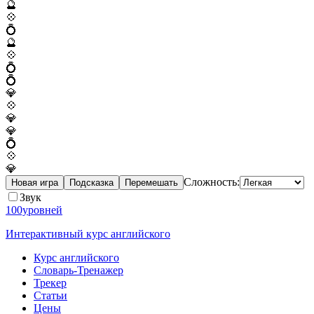
🔮
💠
💍
🔮
💠
💍
💍
💎
💠
💎
💎
💍
💠
💎
Сложность:
Новая игра
Подсказка
Перемешать
Звук
100уровней
Интерактивный курс английского
Курс английского
Словарь-Тренажер
Трекер
Статьи
Цены