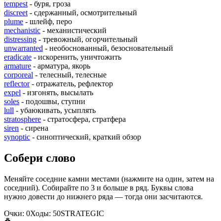
tempest
- буря, гроза
discreet
- сдержанный, осмотрительный
plume
- шлейф, перо
mechanistic
- механистический
distressing
- тревожный, огорчительный
unwarranted
- необоснованный, безосновательный
eradicate
- искоренить, уничтожить
armature
- арматура, якорь
corporeal
- телесный, телесные
reflector
- отражатель, рефлектор
expel
- изгонять, высылать
soles
- подошвы, ступни
lull
- убаюкивать, усыплять
stratosphere
- стратосфера, стратфера
siren
- сирена
synoptic
- синоптический, краткий обзор
Собери слово
Меняйте соседние камни местами (нажмите на один, затем на
соседний). Собирайте по 3 и больше в ряд. Буквы слова
нужно довести до нижнего ряда — тогда они засчитаются.
Очки:
0
Ходы:
50
S
T
R
A
T
E
G
I
C