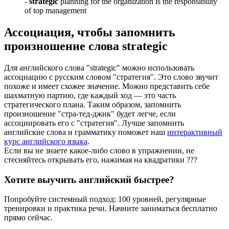
-
strategic
planning for the organization is the responsibility
of top management
Ассоциация
, чтобы запомнить
произношение слова
strategic
Для английского слова "strategic" можно использовать
ассоциацию с русским словом "стратегия". Это слово звучит
похоже и имеет схожее значение. Можно представить себе
шахматную партию, где каждый ход — это часть
стратегического плана. Таким образом, запомнить
произношение "стра-тед-джик" будет легче, если
ассоциировать его с "стратегия". Лучше запомнить
английские слова и грамматику поможет наш
интерактивный
курс английского языка
.
Если вы не знаете какое-либо слово в упражнении, не
стесняйтесь открывать его, нажимая на квадратики
?
?
?
Хотите выучить английский быстрее?
Попробуйте системный подход: 100 уровней, регулярные
тренировки и практика речи. Начните заниматься бесплатно
прямо сейчас.