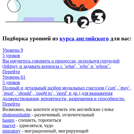
Подборка уровней из
курса английского
для вас:
Уровень 9
5 уроков
Вы научитесь говорить о процессах, используя герундий
(
hiking
), и задавать вопросы с `
what
`, `
who
` и `
whose
`.
Перейти
Уровень 61
5 уроков
Полный и детальный разбор модальных глаголов (`
can
`, `
may
`,
`
must
`, `
should
`, `
ought
to
`, `
need
` и др.) для выражения
долженствования, вероятности, разрешения и способности.
Перейти
Возможно, вы захотите изучить эти английские слова:
distinguishable
- различимый, отличительный
hasten
- спешить, торопиться
marvel
- удивляться, чудо
migratory
- миграционный, мигрирующий