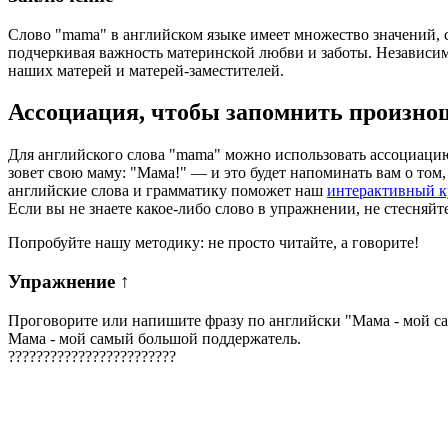
Слово "mama" в английском языке имеет множество значений, с
подчеркивая важность материнской любви и заботы. Независим
наших матерей и матерей-заместителей.
Ассоциация
, чтобы запомнить произно
Для английского слова "mama" можно использовать ассоциацию 
зовет свою маму: "Мама!" — и это будет напоминать вам о том
английские слова и грамматику поможет наш
интерактивный к
Если вы не знаете какое-либо слово в упражнении, не стесняйт
Попробуйте нашу методику: не просто читайте, а говорите!
Упражнение
↑
Проговорите или напишите фразу по английски "
Мама - мой с
Мама - мой самый большой поддержатель.
?
?
?
?
?
?
?
?
?
?
?
?
?
?
?
?
?
?
?
?
?
?
?
?