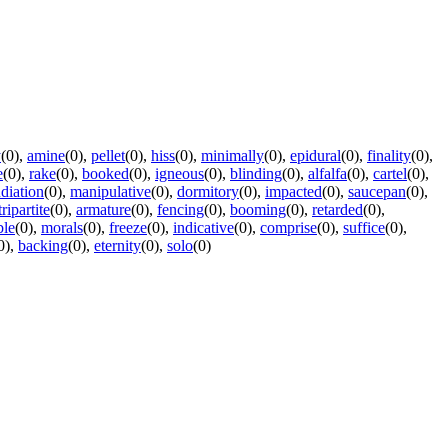
y
(0)
,
amine
(0)
,
pellet
(0)
,
hiss
(0)
,
minimally
(0)
,
epidural
(0)
,
finality
(0)
,
e
(0)
,
rake
(0)
,
booked
(0)
,
igneous
(0)
,
blinding
(0)
,
alfalfa
(0)
,
cartel
(0)
,
diation
(0)
,
manipulative
(0)
,
dormitory
(0)
,
impacted
(0)
,
saucepan
(0)
,
tripartite
(0)
,
armature
(0)
,
fencing
(0)
,
booming
(0)
,
retarded
(0)
,
ble
(0)
,
morals
(0)
,
freeze
(0)
,
indicative
(0)
,
comprise
(0)
,
suffice
(0)
,
0)
,
backing
(0)
,
eternity
(0)
,
solo
(0)