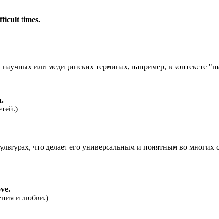
ficult times.
)
в научных или медицинских терминах, например, в контексте "m
n.
етей.)
культурах, что делает его универсальным и понятным во многих 
ove.
ения и любви.)