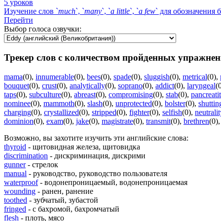
5 уроков
Изучение слов `
much
`, `
many
`, `
a
little
`, `
a
few
` для обозначения 
Перейти
Выбор голоса озвучки:
Трекер слов с количеством пройденных упражнен
mama
(0)
,
innumerable
(0)
,
bees
(0)
,
spade
(0)
,
sluggish
(0)
,
metrical
(0)
,
bouquet
(0)
,
crust
(0)
,
analytically
(0)
,
soprano
(0)
,
addict
(0)
,
laryngeal
(
taps
(0)
,
subculture
(0)
,
abreast
(0)
,
compromising
(0)
,
stab
(0)
,
pancreatit
nominee
(0)
,
mammoth
(0)
,
slash
(0)
,
unprotected
(0)
,
bolster
(0)
,
shuttin
charging
(0)
,
crystallized
(0)
,
stripped
(0)
,
fighter
(0)
,
selfish
(0)
,
neutrali
dominion
(0)
,
exam
(0)
,
jake
(0)
,
magistrate
(0)
,
transmit
(0)
,
brethren
(0)
Возможно, вы захотите изучить эти английские слова:
thyroid
- щитовидная железа, щитовидка
discrimination
- дискриминация, дискрими
gunner
- стрелок
manual
- руководство, руководство пользователя
waterproof
- водонепроницаемый, водонепроницаемая
wounding
- ранен, ранение
toothed
- зубчатый, зубастой
fringed
- с бахромой, бахромчатый
flesh
- плоть, мясо