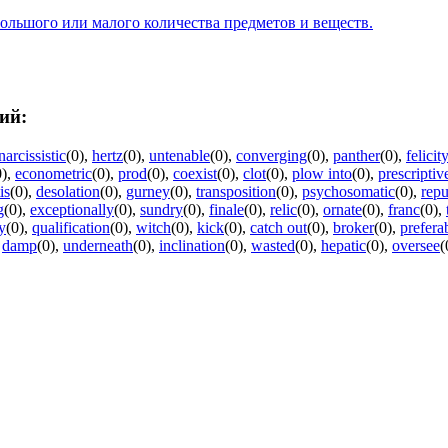
большого или малого количества предметов и веществ.
ий:
narcissistic
(0)
,
hertz
(0)
,
untenable
(0)
,
converging
(0)
,
panther
(0)
,
felicit
0)
,
econometric
(0)
,
prod
(0)
,
coexist
(0)
,
clot
(0)
,
plow into
(0)
,
prescriptiv
is
(0)
,
desolation
(0)
,
gurney
(0)
,
transposition
(0)
,
psychosomatic
(0)
,
repu
g
(0)
,
exceptionally
(0)
,
sundry
(0)
,
finale
(0)
,
relic
(0)
,
ornate
(0)
,
franc
(0)
,
ty
(0)
,
qualification
(0)
,
witch
(0)
,
kick
(0)
,
catch out
(0)
,
broker
(0)
,
prefera
,
damp
(0)
,
underneath
(0)
,
inclination
(0)
,
wasted
(0)
,
hepatic
(0)
,
oversee
(