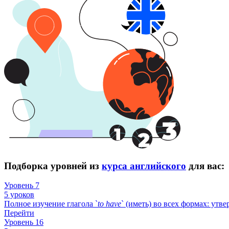
Подборка уровней из
курса английского
для вас:
Уровень 7
5 уроков
Полное изучение глагола `
to
have
` (иметь) во всех формах: утв
Перейти
Уровень 16