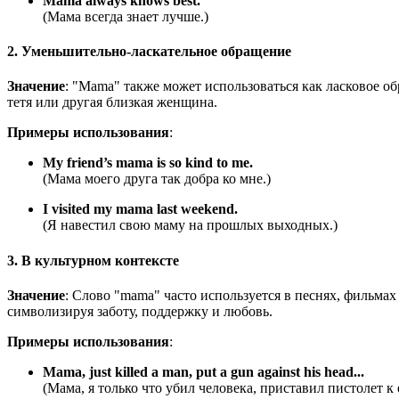
Mama always knows best.
(Мама всегда знает лучше.)
2. Уменьшительно-ласкательное обращение
Значение
: "Mama" также может использоваться как ласковое об
тетя или другая близкая женщина.
Примеры использования
:
My friend’s mama is so kind to me.
(Мама моего друга так добра ко мне.)
I visited my mama last weekend.
(Я навестил свою маму на прошлых выходных.)
3. В культурном контексте
Значение
: Слово "mama" часто используется в песнях, фильма
символизируя заботу, поддержку и любовь.
Примеры использования
:
Mama, just killed a man, put a gun against his head.
..
(Мама, я только что убил человека, приставил пистолет к е