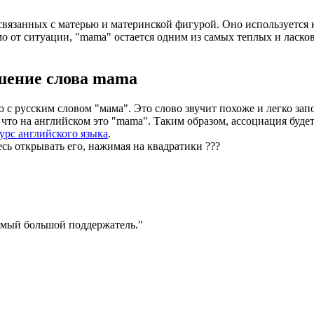
вязанных с матерью и материнской фигурой. Оно используется ка
о от ситуации, "mama" остается одним из самых теплых и ласко
шение слова
mama
с русским словом "мама". Это слово звучит похоже и легко зап
, что на английском это "mama". Таким образом, ассоциация буд
урс английского языка
.
есь открывать его, нажимая на квадратики
?
?
?
амый большой поддержатель.
"