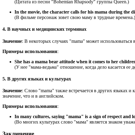
(Цитата из песни "
Bohemian Rhapsody" группы Queen.
)
In the movie, the character calls for his mama during the dif
(В фильме персонаж зовет свою маму в трудные времена.
4. В научных и медицинских терминах
Значение
: В некоторых случаях "mama" может использоваться 
Примеры использования
:
She has a mama bear attitude when it comes to her childre
(У нее "мама-ведьма" отношение, когда дело касается ее д
5. В других языках и культурах
Значение
: Слово "mama" также встречается в других языках и 
значение, что и в английском.
Примеры использования
:
In many cultures, saying "mama" is a sign of respect and l
(Во многих культурах слово "мама" является знаком уваж
Заключение