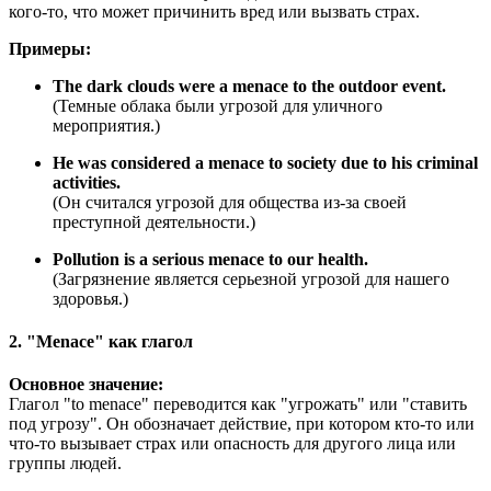
кого-то, что может причинить вред или вызвать страх.
Примеры:
The dark clouds were a menace to the outdoor event.
(Темные облака были угрозой для уличного
мероприятия.)
He was considered a menace to society due to his criminal
activities.
(Он считался угрозой для общества из-за своей
преступной деятельности.)
Pollution is a serious menace to our health.
(Загрязнение является серьезной угрозой для нашего
здоровья.)
2. "Menace" как глагол
Основное значение:
Глагол "to menace" переводится как "угрожать" или "ставить
под угрозу". Он обозначает действие, при котором кто-то или
что-то вызывает страх или опасность для другого лица или
группы людей.