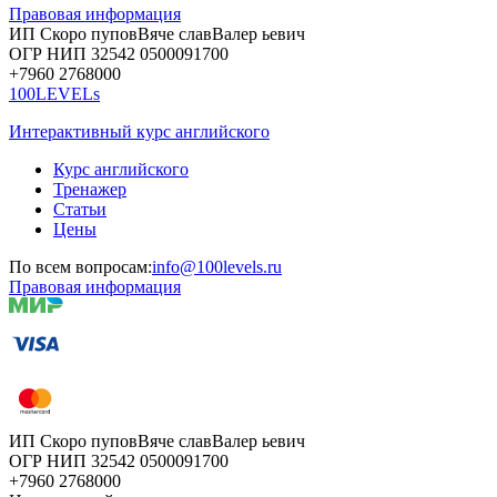
Правовая информация
ИП Скоро
пупов
Вяче
слав
Валер
ьевич
ОГР
НИП
32542
05000
91700
+7960
276
8000
100LEVELs
Интерактивный курс английского
Курс английского
Тренажер
Статьи
Цены
По всем вопросам:
info@100levels.ru
Правовая информация
ИП Скоро
пупов
Вяче
слав
Валер
ьевич
ОГР
НИП
32542
05000
91700
+7960
276
8000