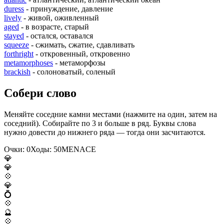
duress
- принуждение, давление
lively
- живой, оживленный
aged
- в возрасте, старый
stayed
- остался, оставался
squeeze
- сжимать, сжатие, сдавливать
forthright
- откровенный, откровенно
metamorphoses
- метаморфозы
brackish
- солоноватый, соленый
Собери слово
Меняйте соседние камни местами (нажмите на один, затем на
соседний). Собирайте по 3 и больше в ряд. Буквы слова
нужно довести до нижнего ряда — тогда они засчитаются.
Очки:
0
Ходы:
50
M
E
N
A
C
E
💎
💎
💠
💎
💍
💠
🔮
💠