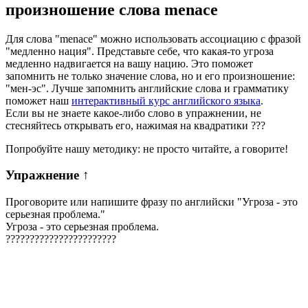
произношение слова
menace
Для слова "menace" можно использовать ассоциацию с фразой
"медленно нация". Представьте себе, что какая-то угроза
медленно надвигается на вашу нацию. Это поможет
запомнить не только значение слова, но и его произношение:
"мен-эс". Лучше запомнить английские слова и грамматику
поможет наш
интерактивный курс английского языка
.
Если вы не знаете какое-либо слово в упражнении, не
стесняйтесь открывать его, нажимая на квадратики
?
?
?
Попробуйте нашу методику: не просто читайте, а говорите!
Упражнение
↑
Проговорите или напишите фразу по английски "
Угроза - это
серьезная проблема.
"
Угроза - это серьезная проблема.
?
?
?
?
?
?
?
?
?
?
?
?
?
?
?
?
?
?
?
?
?
?
?