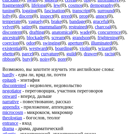
fragmented
(0)
,
lifelong
(0)
,
lew
(0)
,
cosmos
(0)
,
demography
(0)
,
tuning
(0)
,
logging
(0)
,
fascination
(0)
,
transcript
(0)
,
surround
(0)
,
lofty
(0)
,
discern
(0)
,
inspect
(0)
,
greed
(0)
,
prop
(0)
,
annex
(0)
,
temperate
(0)
,
vaguely
(0)
,
brake
(0)
,
bandage
(0)
,
graceful
(0)
,
velvet
(0)
,
satire
(0)
,
mammalian
(0)
,
restrained
(0)
,
charcoal
(0)
,
discontent
(0)
,
drafting
(0)
,
anatomical
(0)
,
wade
(0)
,
concurrence
(0)
,
ancestral
(0)
,
blockade
(0)
,
scream
(0)
,
grandson
(0)
,
frightening
(0)
,
coercion
(0)
,
odor
(0)
,
swinging
(0)
,
aperture
(0)
,
illuminated
(0)
,
existential
(0)
,
westward
(0)
,
boarding
(0)
,
violin
(0)
,
wizard
(0)
,
ghetto
(0)
,
parcel
(0)
,
curvature
(0)
,
guild
(0)
,
drawer
(0)
,
racist
(0)
,
ribbon
(0)
,
butyl
(0)
,
noisy
(0)
,
pore
(0)
Возможно, вы захотите изучить эти английские слова:
hardly
- едва ли, вряд ли, почти
epitaph
- эпитафия
discontented
- недоволен, недовольство
negotiator
- переговорщик, участник переговоров
onward
- вперед, дальше
narrative
- повествование, рассказ
appendix
- приложение, аппендикс
microcosm
- микрокосм, микромир
theologian
- богослов, теолог
entrance
- вход
drama
- драма, драматический
atlantic
- атлантический, атлантический океан