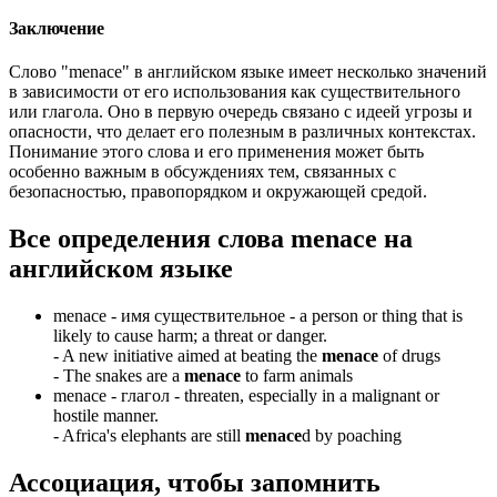
Заключение
Слово "menace" в английском языке имеет несколько значений
в зависимости от его использования как существительного
или глагола. Оно в первую очередь связано с идеей угрозы и
опасности, что делает его полезным в различных контекстах.
Понимание этого слова и его применения может быть
особенно важным в обсуждениях тем, связанных с
безопасностью, правопорядком и окружающей средой.
Все определения слова
menace
на
английском языке
menace -
имя существительное
- a person or thing that is
likely to cause harm; a threat or danger.
-
A new initiative aimed at beating the
menace
of drugs
-
The snakes are a
menace
to farm animals
menace -
глагол
- threaten, especially in a malignant or
hostile manner.
-
Africa's elephants are still
menace
d by poaching
Ассоциация
, чтобы запомнить