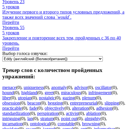
Уровень 23
5 уроков
Изучение первого и второго типов условных предложений, а
также всех значений слова `
would
`.
Перейти
Уровень 55
5 уроков
Закрепление и повторение всех тем, пройденных с 36 по 40
уровень.
Перейти
Выбор голоса озвучки:
Трекер слов с количеством пройденных
упражнений:
menace
(0)
,
uniqueness
(0)
,
anomaly
(0)
,
advisor
(0)
,
oscillator
(0)
,
hound
(0)
,
highland
(0)
,
greet
(0)
,
miraculous
(0)
,
infringement
(0)
,
liber
(0)
,
utopian
(0)
,
nostalgic
(0)
,
gazing
(0)
,
plenum
(0)
,
obsession
(0)
,
beacon
(0)
,
begging
(0)
,
entrepreneurial
(0)
,
slipping
(0)
,
practicable
(0)
,
fade
(0)
,
objectively
(0)
,
alteration
(0)
,
adhesion
(0)
,
standardization
(0)
,
perspiration
(0)
,
activist
(0)
,
ablation
(0)
,
intriguing
(0)
,
lan
(0)
,
stratum
(0)
,
point out
(0)
,
almighty
(0)
,
incarnation
(0)
,
ontological
(0)
,
constable
(0)
,
browning
(0)
,
elucidate
(0)
,
swan
(0)
,
jagged
(0)
,
cereal
(0)
,
opt
(0)
,
informative
(0)
,