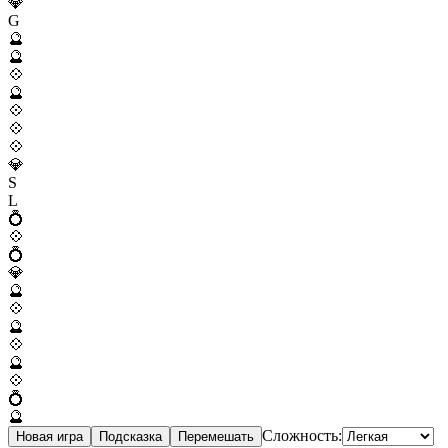
💎
G
🔮
🔮
💠
🔮
💠
💠
💠
💎
S
L
💍
💠
💍
💎
🔮
💠
🔮
💠
🔮
💠
💍
🔮
Сложность:
Новая игра
Подсказка
Перемешать