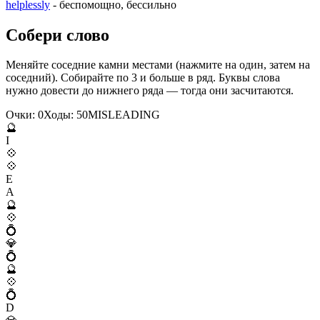
helplessly
- беспомощно, бессильно
Собери слово
Меняйте соседние камни местами (нажмите на один, затем на
соседний). Собирайте по 3 и больше в ряд. Буквы слова
нужно довести до нижнего ряда — тогда они засчитаются.
Очки:
0
Ходы:
50
M
I
S
L
E
A
D
I
N
G
🔮
I
💠
💠
E
A
🔮
💠
💍
💎
💍
🔮
💠
💍
D