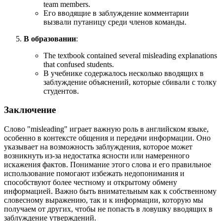
team members.
Его вводящие в заблуждение комментарии
вызвали путаницу среди членов команды.
В образовании
:
The textbook contained several misleading explanations
that confused students.
В учебнике содержалось несколько вводящих в
заблуждение объяснений, которые сбивали с толку
студентов.
Заключение
Слово "misleading" играет важную роль в английском языке,
особенно в контексте общения и передачи информации. Оно
указывает на возможность заблуждения, которое может
возникнуть из-за недостатка ясности или намеренного
искажения фактов. Понимание этого слова и его правильное
использование помогают избежать недопонимания и
способствуют более честному и открытому обмену
информацией. Важно быть внимательным как к собственному
словесному выражению, так и к информации, которую мы
получаем от других, чтобы не попасть в ловушку вводящих в
заблуждение утверждений.