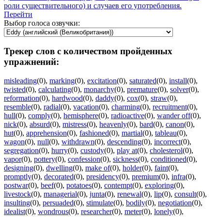
роли существительного) и случаев его употребления.
Перейти
Выбор голоса озвучки:
Трекер слов с количеством пройденных
упражнений:
misleading
(0)
,
marking
(0)
,
excitation
(0)
,
saturated
(0)
,
install
(0)
,
twisted
(0)
,
calculating
(0)
,
monarchy
(0)
,
premature
(0)
,
solver
(0)
,
reformation
(0)
,
hardwood
(0)
,
daddy
(0)
,
cox
(0)
,
straw
(0)
,
resemble
(0)
,
radial
(0)
,
vacation
(0)
,
charming
(0)
,
recruitment
(0)
,
hull
(0)
,
comply
(0)
,
hemisphere
(0)
,
radioactive
(0)
,
wander off
(0)
,
nick
(0)
,
absurd
(0)
,
mistress
(0)
,
heavenly
(0)
,
bard
(0)
,
canon
(0)
,
hut
(0)
,
apprehension
(0)
,
fashioned
(0)
,
martial
(0)
,
tableau
(0)
,
wagon
(0)
,
null
(0)
,
withdrawn
(0)
,
descending
(0)
,
incorrect
(0)
,
segregation
(0)
,
hurry
(0)
,
custody
(0)
,
play at
(0)
,
cholesterol
(0)
,
vapor
(0)
,
pottery
(0)
,
confession
(0)
,
sickness
(0)
,
conditioned
(0)
,
designing
(0)
,
dwelling
(0)
,
make of
(0)
,
holder
(0)
,
faint
(0)
,
promptly
(0)
,
decorated
(0)
,
presidency
(0)
,
premium
(0)
,
infra
(0)
,
postwar
(0)
,
beef
(0)
,
potatoes
(0)
,
contempt
(0)
,
exploring
(0)
,
livestock
(0)
,
managerial
(0)
,
junta
(0)
,
renewal
(0)
,
lip
(0)
,
consult
(0)
,
insulting
(0)
,
persuaded
(0)
,
stimulate
(0)
,
bodily
(0)
,
negotiation
(0)
,
idealist
(0)
,
wondrous
(0)
,
researcher
(0)
,
meter
(0)
,
lonely
(0)
,