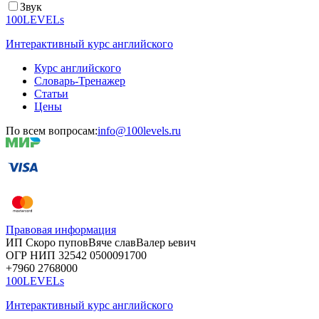
Звук
100LEVELs
Интерактивный курс английского
Курс английского
Словарь-Тренажер
Статьи
Цены
По всем вопросам:
info@100levels.ru
Правовая информация
ИП Скоро
пупов
Вяче
слав
Валер
ьевич
ОГР
НИП
32542
05000
91700
+7960
276
8000
100LEVELs
Интерактивный курс английского