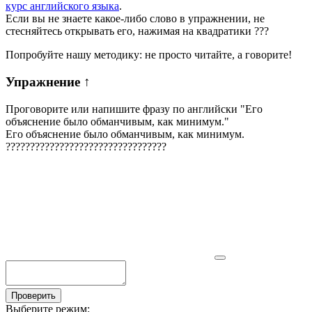
курс английского языка
.
Если вы не знаете какое-либо слово в упражнении, не
стесняйтесь открывать его, нажимая на квадратики
?
?
?
Попробуйте нашу методику: не просто читайте, а говорите!
Упражнение
↑
Проговорите или напишите фразу по английски "
Его
объяснение было обманчивым, как минимум.
"
Его объяснение было обманчивым, как минимум.
?
?
?
?
?
?
?
?
?
?
?
?
?
?
?
?
?
?
?
?
?
?
?
?
?
?
?
?
?
?
?
?
?
Проверить
Выберите режим: