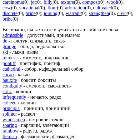
carcinoma
(0)
,
jet
(0)
,
billy
(0)
,
texture
(0)
,
compost
(0)
,
wool
(0)
,
cow
(0)
,
vocational
(0)
,
flour
(0)
,
arbitration
(0)
,
cultivated
(0)
,
discrete
(0)
,
bride
(0)
,
joining
(0)
,
warrant
(0)
,
strengthen
(0)
,
civic
(0)
,
bribe
(0)
Возможно, вы захотите изучить эти английские слова:
admissible
- допустимый, приемлемо
tie
- галстук, связывать, связь
grudge
- обида, недовольство
ski
- лыжи, лыжа
mimesis
- мимесис, подражание
pontiff
- понтифик, понтиф
cathedral
- собор, кафедральный собор
cacao
- какао
bauxite
- боксит, бокситы
contiguity
- смелость, смежность
colic
- колики
infrequently
- нечасто, редко
colleen
- коллин
principia
- принцип, принципий
splinter
- раскол
windscreen
- ветровое стекло
soaring
- парящий, взлетающий
rainbow
- радуга, радуж
flemish
- фламандский, фламандец