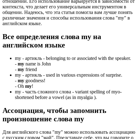
отношений. Его использование варьируется в зависимости от
контекста, что делает его универсальным инструментом в
общении. Надеюсь, что эта статья помогла вам лучше понять
различные значения и способы использования слова "my" в
английском языке.
Все определения слова
my
на
английском языке
my -
артикль
- belonging to or associated with the speaker.
-
my
name is John
-
my
friend
my -
артикль
- used in various expressions of surprise.
-
my
goodness!
-
Oh
my
!
my -
часть сложного слова
- variant spelling of myo-
shortened before a vowel (as in myalgia ).
Ассоциация
, чтобы запомнить
произношение слова
my
Для английского слова "my" можно использовать ассоциацию
с русским словом "май". Представьте себе, что вы говорите о