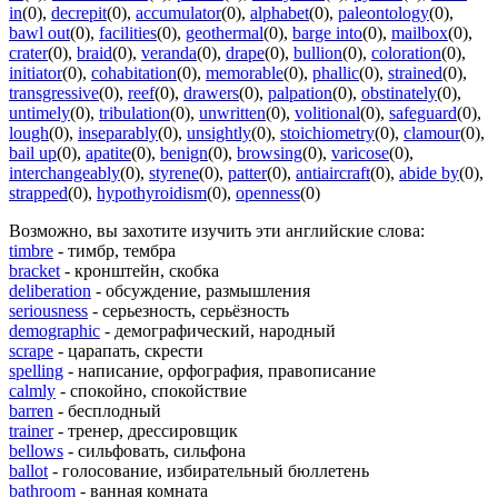
in
(0)
,
decrepit
(0)
,
accumulator
(0)
,
alphabet
(0)
,
paleontology
(0)
,
bawl out
(0)
,
facilities
(0)
,
geothermal
(0)
,
barge into
(0)
,
mailbox
(0)
,
crater
(0)
,
braid
(0)
,
veranda
(0)
,
drape
(0)
,
bullion
(0)
,
coloration
(0)
,
initiator
(0)
,
cohabitation
(0)
,
memorable
(0)
,
phallic
(0)
,
strained
(0)
,
transgressive
(0)
,
reef
(0)
,
drawers
(0)
,
palpation
(0)
,
obstinately
(0)
,
untimely
(0)
,
tribulation
(0)
,
unwritten
(0)
,
volitional
(0)
,
safeguard
(0)
,
lough
(0)
,
inseparably
(0)
,
unsightly
(0)
,
stoichiometry
(0)
,
clamour
(0)
,
bail up
(0)
,
apatite
(0)
,
benign
(0)
,
browsing
(0)
,
varicose
(0)
,
interchangeably
(0)
,
styrene
(0)
,
patter
(0)
,
antiaircraft
(0)
,
abide by
(0)
,
strapped
(0)
,
hypothyroidism
(0)
,
openness
(0)
Возможно, вы захотите изучить эти английские слова:
timbre
- тимбр, тембра
bracket
- кронштейн, скобка
deliberation
- обсуждение, размышления
seriousness
- серьезность, серьёзность
demographic
- демографический, народный
scrape
- царапать, скрести
spelling
- написание, орфография, правописание
calmly
- спокойно, спокойствие
barren
- бесплодный
trainer
- тренер, дрессировщик
bellows
- сильфовать, сильфона
ballot
- голосование, избирательный бюллетень
bathroom
- ванная комната