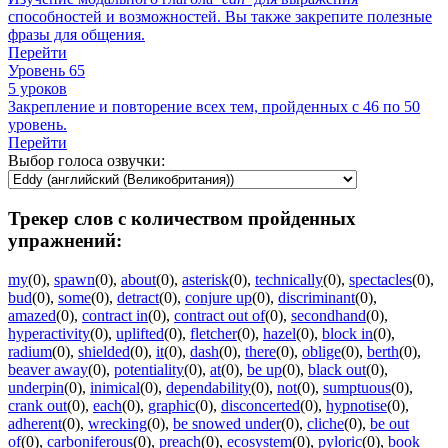
способностей и возможностей. Вы также закрепите полезные
фразы для общения.
Перейти
Уровень 65
5 уроков
Закрепление и повторение всех тем, пройденных с 46 по 50
уровень.
Перейти
Выбор голоса озвучки:
Трекер слов с количеством пройденных
упражнений:
my
(0)
,
spawn
(0)
,
about
(0)
,
asterisk
(0)
,
technically
(0)
,
spectacles
(0)
,
bud
(0)
,
some
(0)
,
detract
(0)
,
conjure up
(0)
,
discriminant
(0)
,
amazed
(0)
,
contract in
(0)
,
contract out of
(0)
,
secondhand
(0)
,
hyperactivity
(0)
,
uplifted
(0)
,
fletcher
(0)
,
hazel
(0)
,
block in
(0)
,
radium
(0)
,
shielded
(0)
,
it
(0)
,
dash
(0)
,
there
(0)
,
oblige
(0)
,
berth
(0)
,
beaver away
(0)
,
potentiality
(0)
,
at
(0)
,
be up
(0)
,
black out
(0)
,
underpin
(0)
,
inimical
(0)
,
dependability
(0)
,
not
(0)
,
sumptuous
(0)
,
crank out
(0)
,
each
(0)
,
graphic
(0)
,
disconcerted
(0)
,
hypnotise
(0)
,
adherent
(0)
,
wrecking
(0)
,
be snowed under
(0)
,
cliche
(0)
,
be out
of
(0)
,
carboniferous
(0)
,
preach
(0)
,
ecosystem
(0)
,
pyloric
(0)
,
book