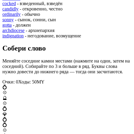
cocked
- взведенный, взведён
candidly
- откровенно, честно
ordinarily
- обычно
sonny
- сынок, сонни, сын
gotta
- должен
archdiocese
- архиепархия
indignation
- негодование, возмущение
Собери слово
Меняйте соседние камни местами (нажмите на один, затем на
соседний). Собирайте по 3 и больше в ряд. Буквы слова
нужно довести до нижнего ряда — тогда они засчитаются.
Очки:
0
Ходы:
50
M
Y
💍
💠
🔮
💠
💍
💎
💍
💍
💠