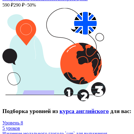
590 ₽
290 ₽
−50%
Подборка уровней из
курса английского
для вас:
Уровень 8
5 уроков
Изучение модального глагола `
can
` для выражения