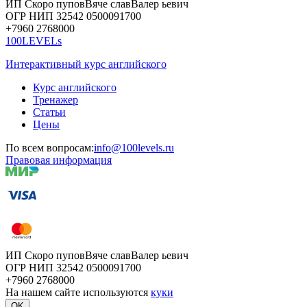
ИП Скоро
пупов
Вяче
слав
Валер
ьевич
ОГР
НИП
32542
05000
91700
+7960
276
8000
100LEVELs
Интерактивный курс английского
Курс английского
Тренажер
Статьи
Цены
По всем вопросам:
info@100levels.ru
Правовая информация
ИП Скоро
пупов
Вяче
слав
Валер
ьевич
ОГР
НИП
32542
05000
91700
+7960
276
8000
На нашем сайте используются
куки
OK