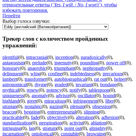
отрицательные ответы (`
Yes
,
I
will
. /
No
,
I
won
'
t
`), чтобы
избежать повторения.
Перейти
Выбор голоса озвучки:
Трекер слов с количеством пройденных
упражнений:
plentiful
(0)
,
intracranial
(0)
,
inception
(0)
,
paradoxically
(0)
,
antagonism
(0)
,
prelude
(0)
,
ingenuity
(0)
,
pounding
(0)
,
power off
(0)
,
honorary
(0)
,
anaerobic
(0)
,
triumphant
(0)
,
nephropathy
(0)
,
delinquent
(0)
,
whig
(0)
,
confine
(0)
,
indebtedness
(0)
,
precarious
(0)
,
lambert
(0)
,
transformer
(0)
,
autobiographical
(0)
,
rat out
(0)
,
helper
(0)
,
astronomical
(0)
,
rhyme
(0)
,
graded
(0)
,
invariant
(0)
,
bondage
(0)
,
mythical
(0)
,
renew
(0)
,
potency
(0)
,
notify
(0)
,
tablespoon
(0)
,
uniqueness
(0)
,
anomaly
(0)
,
advisor
(0)
,
oscillator
(0)
,
hound
(0)
,
highland
(0)
,
greet
(0)
,
miraculous
(0)
,
infringement
(0)
,
liber
(0)
,
utopian
(0)
,
nostalgic
(0)
,
gazing
(0)
,
plenum
(0)
,
obsession
(0)
,
beacon
(0)
,
begging
(0)
,
entrepreneurial
(0)
,
slipping
(0)
,
practicable
(0)
,
fade
(0)
,
objectively
(0)
,
alteration
(0)
,
adhesion
(0)
,
standardization
(0)
,
perspiration
(0)
,
activist
(0)
,
ablation
(0)
,
intriguing
(0)
,
lan
(0)
,
stratum
(0)
,
point out
(0)
,
almighty
(0)
,
incarnation
(0)
,
ontological
(0)
,
constable
(0)
,
browning
(0)
,