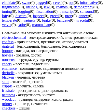
elucidate
(0)
,
swan
(0)
,
jagged
(0)
,
cereal
(0)
,
opt
(0)
,
informative
(0)
,
fragmented
(0)
,
lifelong
(0)
,
lew
(0)
,
cosmos
(0)
,
demography
(0)
,
tuning
(0)
,
logging
(0)
,
fascination
(0)
,
transcript
(0)
,
surround
(0)
,
lofty
(0)
,
discern
(0)
,
inspect
(0)
,
greed
(0)
,
prop
(0)
,
annex
(0)
,
temperate
(0)
,
vaguely
(0)
,
brake
(0)
,
bandage
(0)
,
graceful
(0)
,
velvet
(0)
,
satire
(0)
,
mammalian
(0)
Возможно, вы захотите изучить эти английские слова:
electrochemical
- электрохимический, электрохимическая
confess
- признаваться, признаться, исповедоваться
grateful
- благодарный, благодарен, благодарность
bounty
- награда, вознаграждение
hostess
- хозяйка, хостес
nonsense
- ерунда, ерунду, ерунды
cheery
- веселый, радостный
eminence
- возвышение, выдающееся положение
dwindle
- сокращаться, уменьшаться
blacken
- черный, чертело
stout
- толстый, крепкий
cripple
- калечить, калека
frustrate
- расстраивать, разочаровывать
neatness
- аккуратность, чистота
woodcut
- гравюра на дереве, ксилография
printer
- принтер, печататель
checkers
- шашки