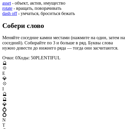
asset
- объект, актив, имущество
rotate
- вращать, поворачивать
dash off
- умчаться, броситься бежать
Собери слово
Меняйте соседние камни местами (нажмите на один, затем на
соседний). Собирайте по 3 и больше в ряд. Буквы слова
нужно довести до нижнего ряда — тогда они засчитаются.
Очки:
0
Ходы:
50
P
L
E
N
T
I
F
U
L
🔮
💠
E
💎
💠
I
🔮
🔮
💎
💍
💍
N
T