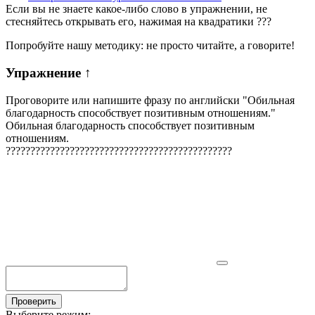
Если вы не знаете какое-либо слово в упражнении, не
стесняйтесь открывать его, нажимая на квадратики
?
?
?
Попробуйте нашу методику: не просто читайте, а говорите!
Упражнение
↑
Проговорите или напишите фразу по английски "
Обильная
благодарность способствует позитивным отношениям.
"
Обильная благодарность способствует позитивным
отношениям.
?
?
?
?
?
?
?
?
?
?
?
?
?
?
?
?
?
?
?
?
?
?
?
?
?
?
?
?
?
?
?
?
?
?
?
?
?
?
?
?
?
?
?
?
?
?
Проверить
Выберите режим: