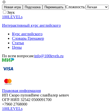
💠
Сложность:
Новая игра
Подсказка
Перемешать
Звук
100LEVELs
Интерактивный курс английского
Курс английского
Словарь-Тренажер
Статьи
Цены
По всем вопросам:
info@100levels.ru
Правовая информация
ИП Скоро
пупов
Вяче
слав
Валер
ьевич
ОГР
НИП
32542
05000
91700
+7960
276
8000
100LEVELs