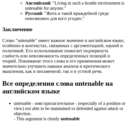
Английский
: "
Living in such a hostile environment is
untenable for anyone.
"
Русский
: "Жить в такой враждебной среде
невозможно для кого угодно."
Заключение
Слово "untenable" имеет важное значение в английском языке,
особенно в контекстах, связанных с аргументацией, наукой и
политикой. Его использование помогает подчеркнуть
слабость или невозможность определенных позиций и
теорий. Понимание этого слова и его применения может
значительно улучшить навыки анализа и критического
мышления, как в письменной, так и в устной речи.
Все определения слова
untenable
на
английском языке
untenable -
имя прилагательное
- (especially of a position or
view) not able to be maintained or defended against attack or
objection.
-
This argument is clearly
untenable