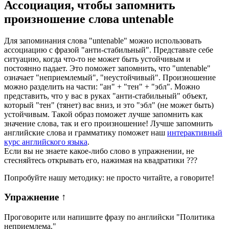
Ассоциация
, чтобы запомнить
произношение слова
untenable
Для запоминания слова "untenable" можно использовать
ассоциацию с фразой "анти-стабильный". Представьте себе
ситуацию, когда что-то не может быть устойчивым и
постоянно падает. Это поможет запомнить, что "untenable"
означает "неприемлемый", "неустойчивый". Произношение
можно разделить на части: "ан" + "тен" + "эбл". Можно
представить, что у вас в руках "анти-стабильный" объект,
который "тен" (тянет) вас вниз, и это "эбл" (не может быть)
устойчивым. Такой образ поможет лучше запомнить как
значение слова, так и его произношение! Лучше запомнить
английские слова и грамматику поможет наш
интерактивный
курс английского языка
.
Если вы не знаете какое-либо слово в упражнении, не
стесняйтесь открывать его, нажимая на квадратики
?
?
?
Попробуйте нашу методику: не просто читайте, а говорите!
Упражнение
↑
Проговорите или напишите фразу по английски "
Политика
неприемлема.
"