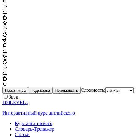
💠
💠
🔮
💍
💎
💠
💍
💎
🔮
🔮
💎
💍
💠
🔮
💍
💠
Сложность:
Новая игра
Подсказка
Перемешать
Звук
100LEVELs
Интерактивный курс английского
Курс английского
Словарь-Тренажер
Статьи