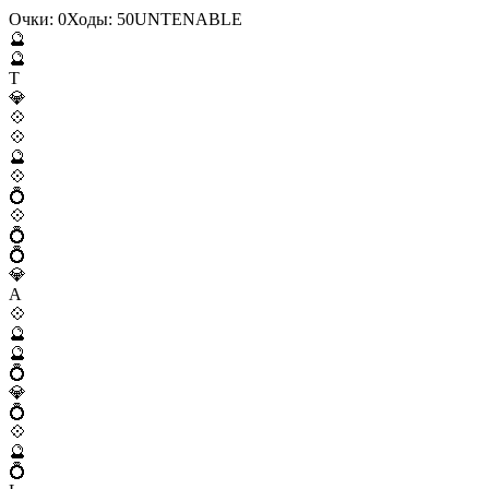
Очки:
0
Ходы:
50
U
N
T
E
N
A
B
L
E
🔮
🔮
T
💎
💠
💠
🔮
💠
💍
💠
💍
💍
💎
A
💠
🔮
🔮
💍
💎
💍
💠
🔮
💍