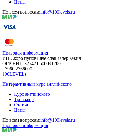
Цены
По всем вопросам:
info@100levels.ru
Правовая информация
ИП Скоро
пупов
Вяче
слав
Валер
ьевич
ОГР
НИП
32542
05000
91700
+7960
276
8000
100LEVELs
Интерактивный курс английского
Курс английского
Тренажер
Статьи
Цены
По всем вопросам:
info@100levels.ru
Правовая информация