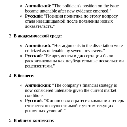
Английский
: "
The politician's position on the issue
became untenable after new evidence emerged.
"
Русский
: "Позиция политика по этому вопросу
стала незащищаемой после появления новых
доказательств."
В академической среде
:
Английский
: "
Her arguments in the dissertation were
criticized as untenable by several reviewers.
"
Русский
: "Ее аргументы в диссертации были
раскритикованы как неубедительные несколькими
рецензентами."
В бизнесе
:
Английский
: "
The company's financial strategy is
now considered untenable given the current market
conditions.
"
Русский
: "Финансовая стратегия компании теперь
считается неосуществимой с учетом текущих
рыночных условий."
В общем контексте
: