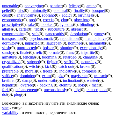
untenable
(0)
,
converging
(0)
,
panther
(0)
,
felicity
(0)
,
amine
(0)
,
pellet
(0)
,
hiss
(0)
,
minimally
(0)
,
epidural
(0)
,
finality
(0)
,
bouquet
(0)
,
crust
(0)
,
analytically
(0)
,
soprano
(0)
,
addict
(0)
,
laryngeal
(0)
,
econometric
(0)
,
prod
(0)
,
coexist
(0)
,
clot
(0)
,
plow into
(0)
,
prescriptive
(0)
,
rake
(0)
,
booked
(0)
,
igneous
(0)
,
blinding
(0)
,
alfalfa
(0)
,
cartel
(0)
,
taps
(0)
,
subculture
(0)
,
abreast
(0)
,
compromising
(0)
,
stab
(0)
,
pancreatitis
(0)
,
desolation
(0)
,
gurney
(0)
,
transposition
(0)
,
psychosomatic
(0)
,
repudiation
(0)
,
manipulative
(0)
,
dormitory
(0)
,
impacted
(0)
,
saucepan
(0)
,
nominee
(0)
,
mammoth
(0)
,
slash
(0)
,
unprotected
(0)
,
bolster
(0)
,
shutting
(0)
,
exceptionally
(0)
,
sundry
(0)
,
finale
(0)
,
relic
(0)
,
ornate
(0)
,
franc
(0)
,
tripartite
(0)
,
armature
(0)
,
fencing
(0)
,
booming
(0)
,
retarded
(0)
,
charging
(0)
,
crystallized
(0)
,
stripped
(0)
,
fighter
(0)
,
selfish
(0)
,
neutrality
(0)
,
qualification
(0)
,
witch
(0)
,
kick
(0)
,
catch out
(0)
,
broker
(0)
,
preferable
(0)
,
morals
(0)
,
freeze
(0)
,
indicative
(0)
,
comprise
(0)
,
suffice
(0)
,
dominion
(0)
,
exam
(0)
,
jake
(0)
,
magistrate
(0)
,
transmit
(0)
,
brethren
(0)
,
damp
(0)
,
underneath
(0)
,
inclination
(0)
,
wasted
(0)
,
hepatic
(0)
,
oversee
(0)
,
backing
(0)
,
eternity
(0)
,
solo
(0)
,
mat
(0)
,
fork
(0)
,
enhancement
(0)
,
unconsciously
(0)
,
ally
(0)
,
transcription
(0)
,
dot
(0)
,
plug
(0)
Возможно, вы захотите изучить эти английские слова:
sine
- синус
variability
- изменчивость, переменчивость