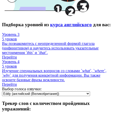
Подборка уровней из
курса английского
для вас:
Уровень 3
5 уроков
Вы познакомитесь с неопределенной формой глагола
(инфинитивом) и научитесь использовать указательные
местоимения `
this
` и `
that
`.
Перейти
Уровень 4
5 уроков
Изучение специальных вопросов со словами `
what
`, `
where
`,
`
why
` для получения конкретной информации. Вы также
освоите базовые фразы вежливости.
Перейти
Выбор голоса озвучки:
Трекер слов с количеством пройденных
упражнений: