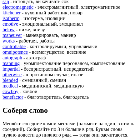
sap
- истощать, выкачивать сок
electromagnetic
- электромагнитный, электромагнитное
kitchener
- кухонный работник, повар
isotherm
- изотерма, изоляции
emotive
- эмоциональный, эмоционал
below
- ниже, внизу
maneuver
- маневрировать, маневр
works
- работает, работы
controllable
- контролируемый, управляемый
omnipotence
- всемогущество, всесилие
autograph
- автограф
manning
- укомплектование персоналом, комплектование
impartial
- беспристрастный, непредвзятый
otherwise
- в противном случае, иначе
blended
- смешанный, смешан
medical
- медицинский, медицинскую
cowboy
- ковбой
benefactor
- благотворитель, благодетель
Собери слово
Меняйте соседние камни местами (нажмите на один, затем на
соседний). Собирайте по 3 и больше в ряд. Буквы слова
нужно довести до нижнего ряда — тогда они засчитаются.