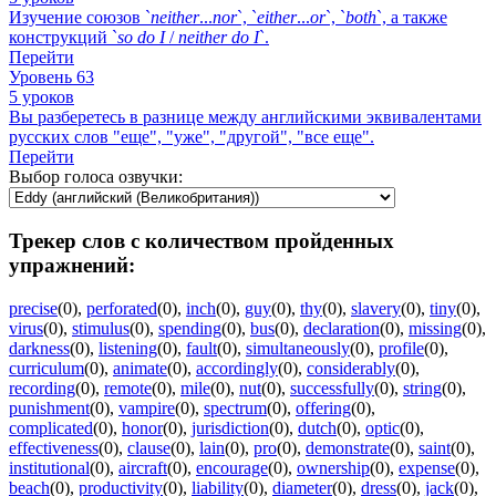
Изучение союзов `
neither
...
nor
`, `
either
...
or
`, `
both
`, а также
конструкций `
so
do
I
/
neither
do
I
`.
Перейти
Уровень 63
5 уроков
Вы разберетесь в разнице между английскими эквивалентами
русских слов "еще", "уже", "другой", "все еще".
Перейти
Выбор голоса озвучки:
Трекер слов с количеством пройденных
упражнений:
precise
(0)
,
perforated
(0)
,
inch
(0)
,
guy
(0)
,
thy
(0)
,
slavery
(0)
,
tiny
(0)
,
virus
(0)
,
stimulus
(0)
,
spending
(0)
,
bus
(0)
,
declaration
(0)
,
missing
(0)
,
darkness
(0)
,
listening
(0)
,
fault
(0)
,
simultaneously
(0)
,
profile
(0)
,
curriculum
(0)
,
animate
(0)
,
accordingly
(0)
,
considerably
(0)
,
recording
(0)
,
remote
(0)
,
mile
(0)
,
nut
(0)
,
successfully
(0)
,
string
(0)
,
punishment
(0)
,
vampire
(0)
,
spectrum
(0)
,
offering
(0)
,
complicated
(0)
,
honor
(0)
,
jurisdiction
(0)
,
dutch
(0)
,
optic
(0)
,
effectiveness
(0)
,
clause
(0)
,
lain
(0)
,
pro
(0)
,
demonstrate
(0)
,
saint
(0)
,
institutional
(0)
,
aircraft
(0)
,
encourage
(0)
,
ownership
(0)
,
expense
(0)
,
beach
(0)
,
productivity
(0)
,
liability
(0)
,
diameter
(0)
,
dress
(0)
,
jack
(0)
,