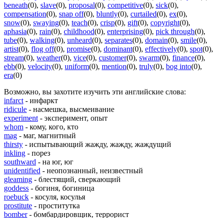
beneath
(0)
,
slave
(0)
,
proposal
(0)
,
competitive
(0)
,
sick
(0)
,
compensation
(0)
,
snap off
(0)
,
bluntly
(0)
,
curtailed
(0)
,
ex
(0)
,
snow
(0)
,
swaying
(0)
,
teach
(0)
,
crisp
(0)
,
gift
(0)
,
copyright
(0)
,
aphasia
(0)
,
rain
(0)
,
childhood
(0)
,
enterprising
(0)
,
pick through
(0)
,
tube
(0)
,
walking
(0)
,
unheard
(0)
,
separates
(0)
,
domain
(0)
,
smile
(0)
,
artist
(0)
,
flog off
(0)
,
promise
(0)
,
dominant
(0)
,
effectively
(0)
,
spot
(0)
,
stream
(0)
,
weather
(0)
,
vice
(0)
,
customer
(0)
,
swarm
(0)
,
finance
(0)
,
ebb
(0)
,
velocity
(0)
,
uniform
(0)
,
mention
(0)
,
truly
(0)
,
bog into
(0)
,
era
(0)
Возможно, вы захотите изучить эти английские слова:
infarct
- инфаркт
ridicule
- насмешка, высмеивание
experiment
- эксперимент, опыт
whom
- кому, кого, кто
mag
- маг, магнитный
thirsty
- испытывающий жажду, жажду, жаждущий
inkling
- порез
southward
- на юг, юг
unidentified
- неопознанный, неизвестный
gleaming
- блестящий, сверкающий
goddess
- богиня, богиница
roebuck
- косуля, косулья
prostitute
- проститутка
bomber
- бомбардировщик, террорист