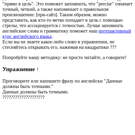
"прямо в цель". Это поможет запомнить, что "precise" означает
точный, четкий, а также напоминает о правильном
произношении: [при-сайз]. Таким образом, можно
представить, как кто-то метко попадает в цель с помощью
стрелы, что ассоциируется с точностью. Лучше запомнить
английские слова и грамматику поможет наш
интерактивный
курс английского языка
.
Если вы не знаете какое-либо слово в упражнении, не
стесняйтесь открывать его, нажимая на квадратики
?
?
?
Попробуйте нашу методику: не просто читайте, а говорите!
Упражнение
↑
Проговорите или напишите фразу по английски "
Данные
должны быть точными.
"
Данные должны быть точными.
?
?
?
?
?
?
?
?
?
?
?
?
?
?
?
?
?
?
?
?