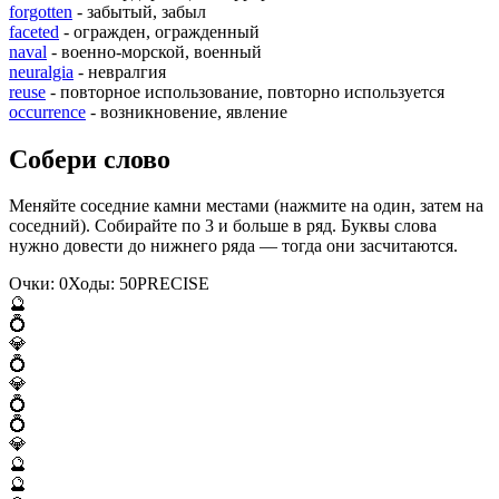
forgotten
- забытый, забыл
faceted
- огражден, огражденный
naval
- военно-морской, военный
neuralgia
- невралгия
reuse
- повторное использование, повторно используется
occurrence
- возникновение, явление
Собери слово
Меняйте соседние камни местами (нажмите на один, затем на
соседний). Собирайте по 3 и больше в ряд. Буквы слова
нужно довести до нижнего ряда — тогда они засчитаются.
Очки:
0
Ходы:
50
P
R
E
C
I
S
E
🔮
💍
💎
💍
💎
💍
💍
💎
🔮
🔮