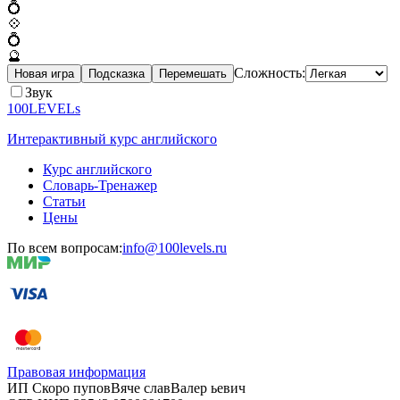
💍
💠
💍
🔮
Сложность:
Новая игра
Подсказка
Перемешать
Звук
100LEVELs
Интерактивный курс английского
Курс английского
Словарь-Тренажер
Статьи
Цены
По всем вопросам:
info@100levels.ru
Правовая информация
ИП Скоро
пупов
Вяче
слав
Валер
ьевич