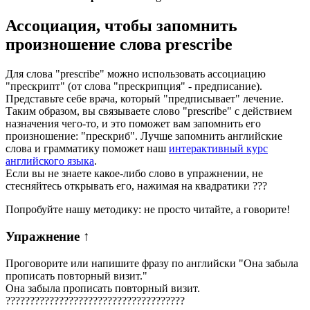
Ассоциация
, чтобы запомнить
произношение слова
prescribe
Для слова "prescribe" можно использовать ассоциацию
"прескрипт" (от слова "прескрипция" - предписание).
Представьте себе врача, который "предписывает" лечение.
Таким образом, вы связываете слово "prescribe" с действием
назначения чего-то, и это поможет вам запомнить его
произношение: "прескриб". Лучше запомнить английские
слова и грамматику поможет наш
интерактивный курс
английского языка
.
Если вы не знаете какое-либо слово в упражнении, не
стесняйтесь открывать его, нажимая на квадратики
?
?
?
Попробуйте нашу методику: не просто читайте, а говорите!
Упражнение
↑
Проговорите или напишите фразу по английски "
Она забыла
прописать повторный визит.
"
Она забыла прописать повторный визит.
?
?
?
?
?
?
?
?
?
?
?
?
?
?
?
?
?
?
?
?
?
?
?
?
?
?
?
?
?
?
?
?
?
?
?
?
?