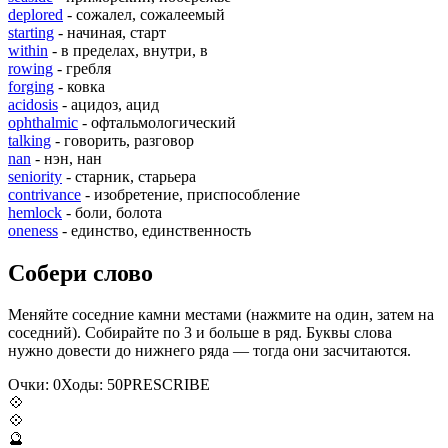
deplored
- сожалел, сожалеемый
starting
- начиная, старт
within
- в пределах, внутри, в
rowing
- гребля
forging
- ковка
acidosis
- ацидоз, ацид
ophthalmic
- офтальмологический
talking
- говорить, разговор
nan
- нэн, нан
seniority
- старник, старьера
contrivance
- изобретение, приспособление
hemlock
- боли, болота
oneness
- единство, единственность
Собери слово
Меняйте соседние камни местами (нажмите на один, затем на
соседний). Собирайте по 3 и больше в ряд. Буквы слова
нужно довести до нижнего ряда — тогда они засчитаются.
Очки:
0
Ходы:
50
P
R
E
S
C
R
I
B
E
💠
💠
🔮