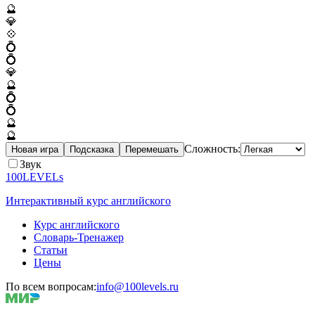
🔮
💎
💠
💍
💍
💎
🔮
💍
💍
🔮
🔮
Сложность:
Новая игра
Подсказка
Перемешать
Звук
100LEVELs
Интерактивный курс английского
Курс английского
Словарь-Тренажер
Статьи
Цены
По всем вопросам:
info@100levels.ru