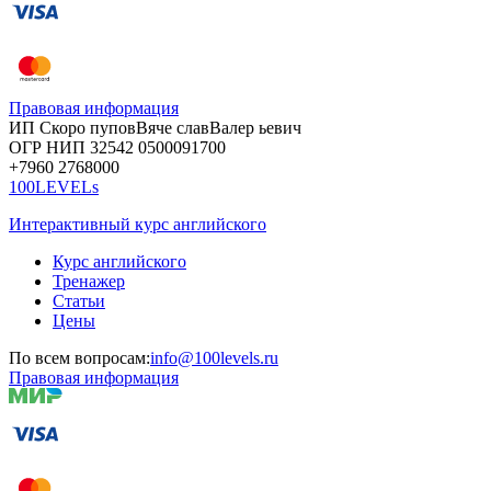
Правовая информация
ИП Скоро
пупов
Вяче
слав
Валер
ьевич
ОГР
НИП
32542
05000
91700
+7960
276
8000
100LEVELs
Интерактивный курс английского
Курс английского
Тренажер
Статьи
Цены
По всем вопросам:
info@100levels.ru
Правовая информация