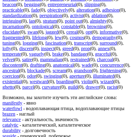
beacon
(0)
,
begging
(0)
,
entrepreneurial
(0)
,
slipping
(0)
,
practicable
(0)
,
fade
(0)
,
objectively
(0)
,
alteration
(0)
,
adhesion
(0)
,
standardization
(0)
,
perspiration
(0)
,
activist
(0)
,
ablation
(0)
,
intriguing
(0)
,
lan
(0)
,
stratum
(0)
,
point out
(0)
,
almighty
(0)
,
incarnation
(0)
,
ontological
(0)
,
constable
(0)
,
browning
(0)
,
elucidate
(0)
,
swan
(0)
,
jagged
(0)
,
cereal
(0)
,
opt
(0)
,
informative
(0)
,
fragmented
(0)
,
lifelong
(0)
,
lew
(0)
,
cosmos
(0)
,
demography
(0)
,
tuning
(0)
,
logging
(0)
,
fascination
(0)
,
transcript
(0)
,
surround
(0)
,
lofty
(0)
,
discern
(0)
,
inspect
(0)
,
greed
(0)
,
prop
(0)
,
annex
(0)
,
temperate
(0)
,
vaguely
(0)
,
brake
(0)
,
bandage
(0)
,
graceful
(0)
,
velvet
(0)
,
satire
(0)
,
mammalian
(0)
,
restrained
(0)
,
charcoal
(0)
,
discontent
(0)
,
drafting
(0)
,
anatomical
(0)
,
wade
(0)
,
concurrence
(0)
,
ancestral
(0)
,
blockade
(0)
,
scream
(0)
,
grandson
(0)
,
frightening
(0)
,
coercion
(0)
,
odor
(0)
,
swinging
(0)
,
aperture
(0)
,
illuminated
(0)
,
existential
(0)
,
westward
(0)
,
boarding
(0)
,
violin
(0)
,
wizard
(0)
,
ghetto
(0)
,
parcel
(0)
,
curvature
(0)
,
guild
(0)
,
drawer
(0)
,
racist
(0)
Возможно, вы захотите изучить эти английские слова:
manifestly
- явно
waterfowl
- водоплавающая птица, водоплавающие птицы
brazen
- наглый
relevance
- актуальность, значимость
catalytic
- каталитический, каталитическое
durability
- долговечность
seaside
- приморский, побережье