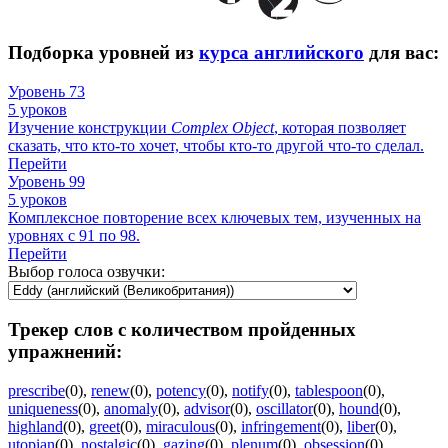
Подборка уровней из
курса английского
для вас:
Уровень 73
5 уроков
Изучение конструкции
Complex
Object
, которая позволяет
сказать, что кто-то хочет, чтобы кто-то другой что-то сделал.
Перейти
Уровень 99
5 уроков
Комплексное повторение всех ключевых тем, изученных на
уровнях с 91 по 98.
Перейти
Выбор голоса озвучки:
Трекер слов с количеством пройденных
упражнений:
prescribe
(0)
,
renew
(0)
,
potency
(0)
,
notify
(0)
,
tablespoon
(0)
,
uniqueness
(0)
,
anomaly
(0)
,
advisor
(0)
,
oscillator
(0)
,
hound
(0)
,
highland
(0)
,
greet
(0)
,
miraculous
(0)
,
infringement
(0)
,
liber
(0)
,
utopian
(0)
,
nostalgic
(0)
,
gazing
(0)
,
plenum
(0)
,
obsession
(0)
,