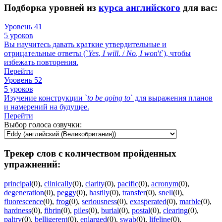
Подборка уровней из
курса английского
для вас:
Уровень 41
5 уроков
Вы научитесь давать краткие утвердительные и
отрицательные ответы (`
Yes
,
I
will
. /
No
,
I
won
'
t
`), чтобы
избежать повторения.
Перейти
Уровень 52
5 уроков
Изучение конструкции `
to
be
going
to
` для выражения планов
и намерений на будущее.
Перейти
Выбор голоса озвучки:
Трекер слов с количеством пройденных
упражнений:
principal
(0)
,
clinically
(0)
,
clarity
(0)
,
pacific
(0)
,
acronym
(0)
,
degeneration
(0)
,
peggy
(0)
,
hastily
(0)
,
transfer
(0)
,
snell
(0)
,
fluorescence
(0)
,
frog
(0)
,
seriousness
(0)
,
exasperated
(0)
,
marble
(0)
,
hardness
(0)
,
fibrin
(0)
,
piles
(0)
,
burial
(0)
,
postal
(0)
,
clearing
(0)
,
paltry
(0)
,
belligerent
(0)
,
enlarged
(0)
,
swab
(0)
,
lifeline
(0)
,