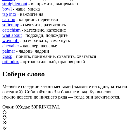
straighten out
- выпрямить, выпрямлен
bowl
- чаша, миска
tap into
- нажмите на
carrion
- каррион, перевозка
soften up
- смягчить, размягчить
catechism
- катехизис, катехезис
wait about
- подожди, подождите
wave off
- размахивать, взмахнуть
chevalier
- кавалер, шевалье
palmar
- ладонь, ладони
grasp
- понять, понимание, схватить, хвататься
orthodox
- ортодоксальный, правоверный
Собери слово
Меняйте соседние камни местами (нажмите на один, затем на
соседний). Собирайте по 3 и больше в ряд. Буквы слова
нужно довести до нижнего ряда — тогда они засчитаются.
Очки:
0
Ходы:
50
P
R
I
N
C
I
P
A
L
💍
💍
💠
💠