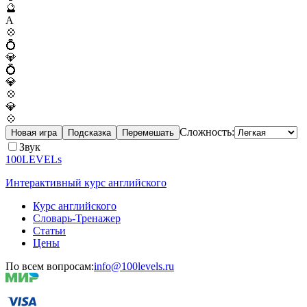
🔮
A
💠
💍
💎
💍
💎
💠
💎
💠
Сложность:
Новая игра
Подсказка
Перемешать
Звук
100LEVELs
Интерактивный курс английского
Курс английского
Словарь-Тренажер
Статьи
Цены
По всем вопросам:
info@100levels.ru