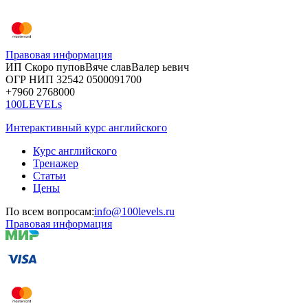
Правовая информация
ИП Скоро
пупов
Вяче
слав
Валер
ьевич
ОГР
НИП
32542
05000
91700
+7960
276
8000
100LEVELs
Интерактивный курс английского
Курс английского
Тренажер
Статьи
Цены
По всем вопросам:
info@100levels.ru
Правовая информация