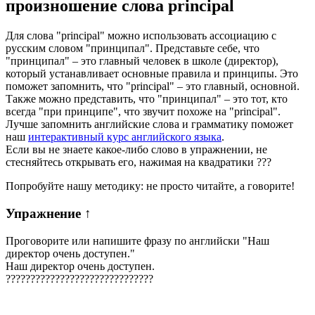
произношение слова
principal
Для слова "principal" можно использовать ассоциацию с
русским словом "принципал". Представьте себе, что
"принципал" – это главный человек в школе (директор),
который устанавливает основные правила и принципы. Это
поможет запомнить, что "principal" – это главный, основной.
Также можно представить, что "принципал" – это тот, кто
всегда "при принципе", что звучит похоже на "principal".
Лучше запомнить английские слова и грамматику поможет
наш
интерактивный курс английского языка
.
Если вы не знаете какое-либо слово в упражнении, не
стесняйтесь открывать его, нажимая на квадратики
?
?
?
Попробуйте нашу методику: не просто читайте, а говорите!
Упражнение
↑
Проговорите или напишите фразу по английски "
Наш
директор очень доступен.
"
Наш директор очень доступен.
?
?
?
?
?
?
?
?
?
?
?
?
?
?
?
?
?
?
?
?
?
?
?
?
?
?
?
?
?
?