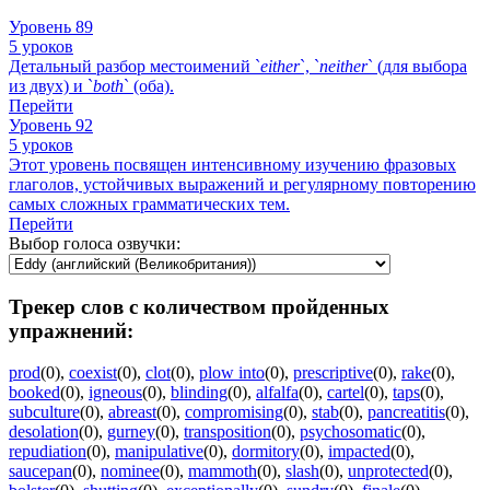
Уровень 89
5 уроков
Детальный разбор местоимений `
either
`, `
neither
` (для выбора
из двух) и `
both
` (оба).
Перейти
Уровень 92
5 уроков
Этот уровень посвящен интенсивному изучению фразовых
глаголов, устойчивых выражений и регулярному повторению
самых сложных грамматических тем.
Перейти
Выбор голоса озвучки:
Трекер слов с количеством пройденных
упражнений:
prod
(0)
,
coexist
(0)
,
clot
(0)
,
plow into
(0)
,
prescriptive
(0)
,
rake
(0)
,
booked
(0)
,
igneous
(0)
,
blinding
(0)
,
alfalfa
(0)
,
cartel
(0)
,
taps
(0)
,
subculture
(0)
,
abreast
(0)
,
compromising
(0)
,
stab
(0)
,
pancreatitis
(0)
,
desolation
(0)
,
gurney
(0)
,
transposition
(0)
,
psychosomatic
(0)
,
repudiation
(0)
,
manipulative
(0)
,
dormitory
(0)
,
impacted
(0)
,
saucepan
(0)
,
nominee
(0)
,
mammoth
(0)
,
slash
(0)
,
unprotected
(0)
,