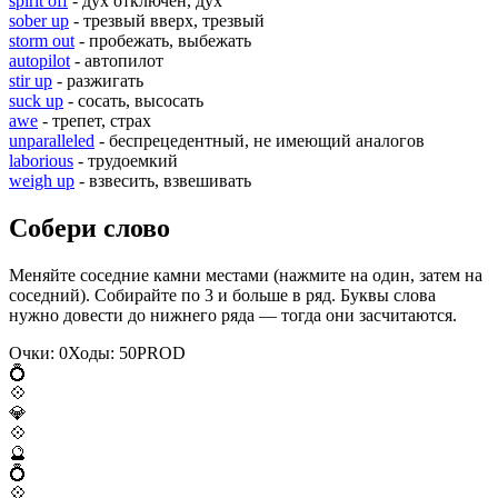
spirit off
- дух отключен, дух
sober up
- трезвый вверх, трезвый
storm out
- пробежать, выбежать
autopilot
- автопилот
stir up
- разжигать
suck up
- сосать, высосать
awe
- трепет, страх
unparalleled
- беспрецедентный, не имеющий аналогов
laborious
- трудоемкий
weigh up
- взвесить, взвешивать
Собери слово
Меняйте соседние камни местами (нажмите на один, затем на
соседний). Собирайте по 3 и больше в ряд. Буквы слова
нужно довести до нижнего ряда — тогда они засчитаются.
Очки:
0
Ходы:
50
P
R
O
D
💍
💠
💎
💠
🔮
💍
💠