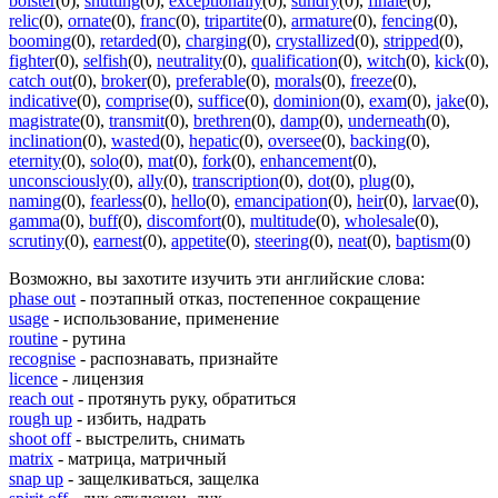
bolster
(0)
,
shutting
(0)
,
exceptionally
(0)
,
sundry
(0)
,
finale
(0)
,
relic
(0)
,
ornate
(0)
,
franc
(0)
,
tripartite
(0)
,
armature
(0)
,
fencing
(0)
,
booming
(0)
,
retarded
(0)
,
charging
(0)
,
crystallized
(0)
,
stripped
(0)
,
fighter
(0)
,
selfish
(0)
,
neutrality
(0)
,
qualification
(0)
,
witch
(0)
,
kick
(0)
,
catch out
(0)
,
broker
(0)
,
preferable
(0)
,
morals
(0)
,
freeze
(0)
,
indicative
(0)
,
comprise
(0)
,
suffice
(0)
,
dominion
(0)
,
exam
(0)
,
jake
(0)
,
magistrate
(0)
,
transmit
(0)
,
brethren
(0)
,
damp
(0)
,
underneath
(0)
,
inclination
(0)
,
wasted
(0)
,
hepatic
(0)
,
oversee
(0)
,
backing
(0)
,
eternity
(0)
,
solo
(0)
,
mat
(0)
,
fork
(0)
,
enhancement
(0)
,
unconsciously
(0)
,
ally
(0)
,
transcription
(0)
,
dot
(0)
,
plug
(0)
,
naming
(0)
,
fearless
(0)
,
hello
(0)
,
emancipation
(0)
,
heir
(0)
,
larvae
(0)
,
gamma
(0)
,
buff
(0)
,
discomfort
(0)
,
multitude
(0)
,
wholesale
(0)
,
scrutiny
(0)
,
earnest
(0)
,
appetite
(0)
,
steering
(0)
,
neat
(0)
,
baptism
(0)
Возможно, вы захотите изучить эти английские слова:
phase out
- поэтапный отказ, постепенное сокращение
usage
- использование, применение
routine
- рутина
recognise
- распознавать, признайте
licence
- лицензия
reach out
- протянуть руку, обратиться
rough up
- избить, надрать
shoot off
- выстрелить, снимать
matrix
- матрица, матричный
snap up
- защелкиваться, защелка