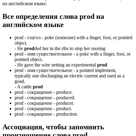
на английском языке.
Все определения слова
prod
на
английском языке
prod -
глагол
- poke (someone) with a finger, foot, or pointed
object.
-
He
prod
ded her in the ribs to stop her snoring
prod -
имя существительное
- a poke with a finger, foot, or
pointed object.
-
He gave the wire netting an experimental
prod
prod -
имя существительное
- a pointed implement,
typically one discharging an electric current and used as a
goad.
-
A cattle
prod
prod -
сокращение
- produce.
prod -
сокращение
- produced.
prod -
сокращение
- producer.
prod -
сокращение
- product.
prod -
сокращение
- production.
Ассоциация
, чтобы запомнить
произношение слова
prod