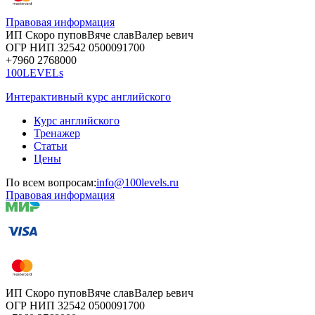
Правовая информация
ИП Скоро
пупов
Вяче
слав
Валер
ьевич
ОГР
НИП
32542
05000
91700
+7960
276
8000
100LEVELs
Интерактивный курс английского
Курс английского
Тренажер
Статьи
Цены
По всем вопросам:
info@100levels.ru
Правовая информация
ИП Скоро
пупов
Вяче
слав
Валер
ьевич
ОГР
НИП
32542
05000
91700