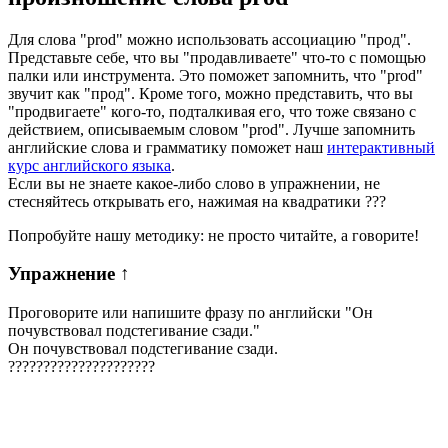
Для слова "prod" можно использовать ассоциацию "прод".
Представьте себе, что вы "продавливаете" что-то с помощью
палки или инструмента. Это поможет запомнить, что "prod"
звучит как "прод". Кроме того, можно представить, что вы
"продвигаете" кого-то, подталкивая его, что тоже связано с
действием, описываемым словом "prod". Лучше запомнить
английские слова и грамматику поможет наш
интерактивный
курс английского языка
.
Если вы не знаете какое-либо слово в упражнении, не
стесняйтесь открывать его, нажимая на квадратики
?
?
?
Попробуйте нашу методику: не просто читайте, а говорите!
Упражнение
↑
Проговорите или напишите фразу по английски "
Он
почувствовал подстегивание сзади.
"
Он почувствовал подстегивание сзади.
?
?
?
?
?
?
?
?
?
?
?
?
?
?
?
?
?
?
?
?
?