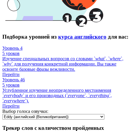
Подборка уровней из
курса английского
для вас:
Уровень 4
5 уроков
Изучение специальных вопросов со словами `
what
`, `
where
`,
`
why
` для получения конкретной информации. Вы также
освоите базовые фразы вежливости.
Перейти
Уровень 46
5 уроков
Углубленное изучение неопределенного местоимения
`
everybody
` и его производных (`
everyone
`, `
everything
`,
`
everywhere
`).
Перейти
Выбор голоса озвучки:
Трекер слов с количеством пройденных