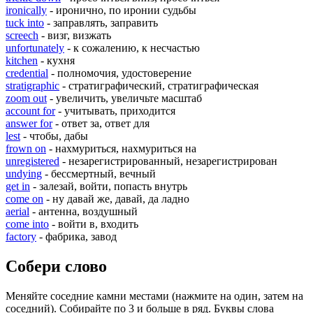
ironically
- иронично, по иронии судьбы
tuck into
- заправлять, заправить
screech
- визг, визжать
unfortunately
- к сожалению, к несчастью
kitchen
- кухня
credential
- полномочия, удостоверение
stratigraphic
- стратиграфический, стратиграфическая
zoom out
- увеличить, увеличьте масштаб
account for
- учитывать, приходится
answer for
- ответ за, ответ для
lest
- чтобы, дабы
frown on
- нахмуриться, нахмуриться на
unregistered
- незарегистрированный, незарегистрирован
undying
- бессмертный, вечный
get in
- залезай, войти, попасть внутрь
come on
- ну давай же, давай, да ладно
aerial
- антенна, воздушный
come into
- войти в, входить
factory
- фабрика, завод
Собери слово
Меняйте соседние камни местами (нажмите на один, затем на
соседний). Собирайте по 3 и больше в ряд. Буквы слова