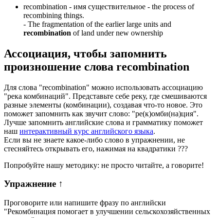
recombination -
имя существительное
- the process of
recombining things.
-
The fragmentation of the earlier large units and
recombination
of land under new ownership
Ассоциация
, чтобы запомнить
произношение слова
recombination
Для слова "recombination" можно использовать ассоциацию
"река комбинаций". Представьте себе реку, где смешиваются
разные элементы (комбинации), создавая что-то новое. Это
поможет запомнить как звучит слово: "ре(к)омби(на)ция".
Лучше запомнить английские слова и грамматику поможет
наш
интерактивный курс английского языка
.
Если вы не знаете какое-либо слово в упражнении, не
стесняйтесь открывать его, нажимая на квадратики
?
?
?
Попробуйте нашу методику: не просто читайте, а говорите!
Упражнение
↑
Проговорите или напишите фразу по английски
"
Рекомбинация помогает в улучшении сельскохозяйственных