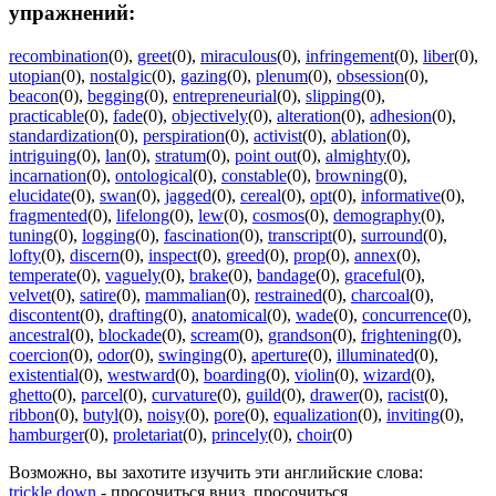
упражнений:
recombination
(0)
,
greet
(0)
,
miraculous
(0)
,
infringement
(0)
,
liber
(0)
,
utopian
(0)
,
nostalgic
(0)
,
gazing
(0)
,
plenum
(0)
,
obsession
(0)
,
beacon
(0)
,
begging
(0)
,
entrepreneurial
(0)
,
slipping
(0)
,
practicable
(0)
,
fade
(0)
,
objectively
(0)
,
alteration
(0)
,
adhesion
(0)
,
standardization
(0)
,
perspiration
(0)
,
activist
(0)
,
ablation
(0)
,
intriguing
(0)
,
lan
(0)
,
stratum
(0)
,
point out
(0)
,
almighty
(0)
,
incarnation
(0)
,
ontological
(0)
,
constable
(0)
,
browning
(0)
,
elucidate
(0)
,
swan
(0)
,
jagged
(0)
,
cereal
(0)
,
opt
(0)
,
informative
(0)
,
fragmented
(0)
,
lifelong
(0)
,
lew
(0)
,
cosmos
(0)
,
demography
(0)
,
tuning
(0)
,
logging
(0)
,
fascination
(0)
,
transcript
(0)
,
surround
(0)
,
lofty
(0)
,
discern
(0)
,
inspect
(0)
,
greed
(0)
,
prop
(0)
,
annex
(0)
,
temperate
(0)
,
vaguely
(0)
,
brake
(0)
,
bandage
(0)
,
graceful
(0)
,
velvet
(0)
,
satire
(0)
,
mammalian
(0)
,
restrained
(0)
,
charcoal
(0)
,
discontent
(0)
,
drafting
(0)
,
anatomical
(0)
,
wade
(0)
,
concurrence
(0)
,
ancestral
(0)
,
blockade
(0)
,
scream
(0)
,
grandson
(0)
,
frightening
(0)
,
coercion
(0)
,
odor
(0)
,
swinging
(0)
,
aperture
(0)
,
illuminated
(0)
,
existential
(0)
,
westward
(0)
,
boarding
(0)
,
violin
(0)
,
wizard
(0)
,
ghetto
(0)
,
parcel
(0)
,
curvature
(0)
,
guild
(0)
,
drawer
(0)
,
racist
(0)
,
ribbon
(0)
,
butyl
(0)
,
noisy
(0)
,
pore
(0)
,
equalization
(0)
,
inviting
(0)
,
hamburger
(0)
,
proletariat
(0)
,
princely
(0)
,
choir
(0)
Возможно, вы захотите изучить эти английские слова:
trickle down
- просочиться вниз, просочиться