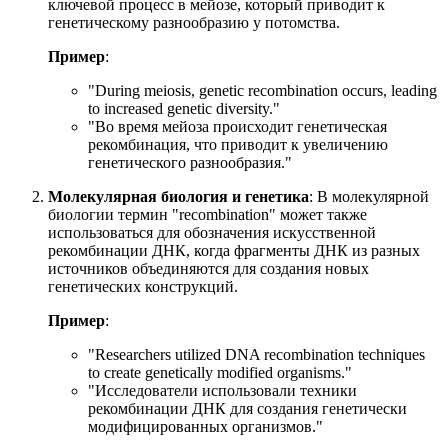
ключевой процесс в мейозе, который приводит к
генетическому разнообразию у потомства.
Пример
:
"
During meiosis, genetic recombination occurs, leading
to increased genetic diversity.
"
"Во время мейоза происходит генетическая
рекомбинация, что приводит к увеличению
генетического разнообразия."
Молекулярная биология и генетика
: В молекулярной
биологии термин "recombination" может также
использоваться для обозначения искусственной
рекомбинации ДНК, когда фрагменты ДНК из разных
источников объединяются для создания новых
генетических конструкций.
Пример
:
"
Researchers utilized DNA recombination techniques
to create genetically modified organisms.
"
"Исследователи использовали техники
рекомбинации ДНК для создания генетически
модифицированных организмов."