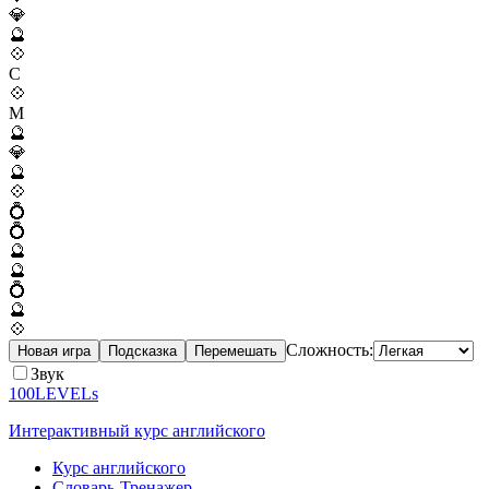
💎
🔮
💠
C
💠
M
🔮
💎
🔮
💠
💍
💍
🔮
🔮
💍
🔮
💠
Сложность:
Новая игра
Подсказка
Перемешать
Звук
100LEVELs
Интерактивный курс английского
Курс английского
Словарь-Тренажер