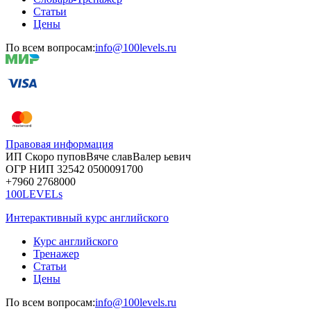
Статьи
Цены
По всем вопросам:
info@100levels.ru
Правовая информация
ИП Скоро
пупов
Вяче
слав
Валер
ьевич
ОГР
НИП
32542
05000
91700
+7960
276
8000
100LEVELs
Интерактивный курс английского
Курс английского
Тренажер
Статьи
Цены
По всем вопросам:
info@100levels.ru