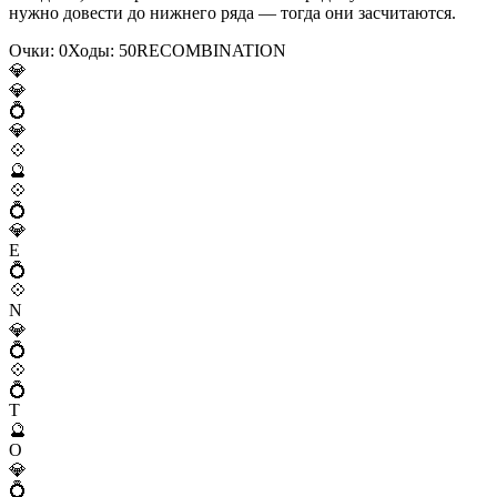
нужно довести до нижнего ряда — тогда они засчитаются.
Очки:
0
Ходы:
50
R
E
C
O
M
B
I
N
A
T
I
O
N
💎
💎
💍
💎
💠
🔮
💠
💍
💎
E
💍
💠
N
💎
💍
💠
💍
T
🔮
O
💎
💍