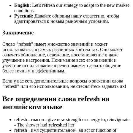
English:
Let's refresh our strategy to adapt to the new market
conditions.
Русский:
Давайте обновим нашу стратегию, чтобы
адаптироваться к новым рыночным условиям.
Заключение
Слово "refresh" имеет множество значений и может
использоваться в самых различных контекстах. Оно может
означать обновление, освежение, восстановление и даже
улучшение настроения. Понимание всех его значений и
уместное использование в речи поможет сделать общение
более точным и эффективным.
Если у вас есть дополнительные вопросы о значении слова
"refresh" или его использовании, не стесняйтесь задавать их!
Все определения слова
refresh
на
английском языке
refresh -
глагол
- give new strength or energy to; reinvigorate.
-
The shower had
refresh
ed her
refresh -
имя существительное
- an act or function of