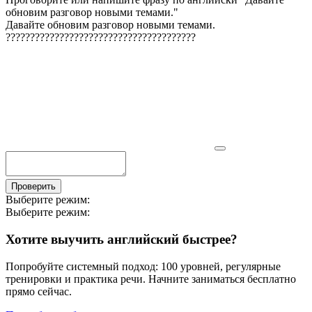
обновим разговор новыми темами.
"
Давайте обновим разговор новыми темами.
?
?
?
?
?
?
?
?
?
?
?
?
?
?
?
?
?
?
?
?
?
?
?
?
?
?
?
?
?
?
?
?
?
?
?
?
?
?
?
Проверить
Выберите режим:
Выберите режим:
Хотите выучить английский быстрее?
Попробуйте системный подход: 100 уровней, регулярные
тренировки и практика речи. Начните заниматься бесплатно
прямо сейчас.