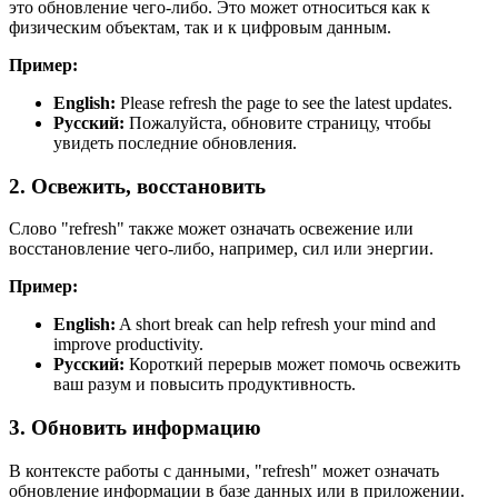
это обновление чего-либо. Это может относиться как к
физическим объектам, так и к цифровым данным.
Пример:
English:
Please refresh the page to see the latest updates.
Русский:
Пожалуйста, обновите страницу, чтобы
увидеть последние обновления.
2. Освежить, восстановить
Слово "refresh" также может означать освежение или
восстановление чего-либо, например, сил или энергии.
Пример:
English:
A short break can help refresh your mind and
improve productivity.
Русский:
Короткий перерыв может помочь освежить
ваш разум и повысить продуктивность.
3. Обновить информацию
В контексте работы с данными, "refresh" может означать
обновление информации в базе данных или в приложении.