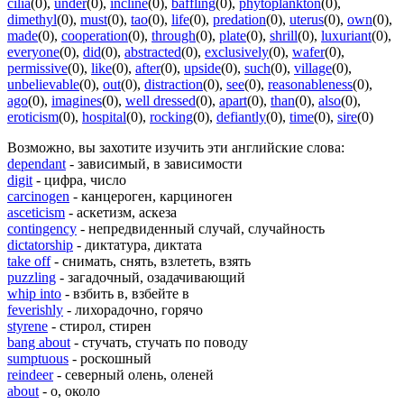
cilia
(0)
,
under
(0)
,
incline
(0)
,
baffling
(0)
,
phytoplankton
(0)
,
dimethyl
(0)
,
must
(0)
,
tao
(0)
,
life
(0)
,
predation
(0)
,
uterus
(0)
,
own
(0)
,
made
(0)
,
cooperation
(0)
,
through
(0)
,
plate
(0)
,
shrill
(0)
,
luxuriant
(0)
,
everyone
(0)
,
did
(0)
,
abstracted
(0)
,
exclusively
(0)
,
wafer
(0)
,
permissive
(0)
,
like
(0)
,
after
(0)
,
upside
(0)
,
such
(0)
,
village
(0)
,
unbelievable
(0)
,
out
(0)
,
distraction
(0)
,
see
(0)
,
reasonableness
(0)
,
ago
(0)
,
imagines
(0)
,
well dressed
(0)
,
apart
(0)
,
than
(0)
,
also
(0)
,
eroticism
(0)
,
hospital
(0)
,
rocking
(0)
,
defiantly
(0)
,
time
(0)
,
sire
(0)
Возможно, вы захотите изучить эти английские слова:
dependant
- зависимый, в зависимости
digit
- цифра, число
carcinogen
- канцероген, карциноген
asceticism
- аскетизм, аскеза
contingency
- непредвиденный случай, случайность
dictatorship
- диктатура, диктата
take off
- снимать, снять, взлететь, взять
puzzling
- загадочный, озадачивающий
whip into
- взбить в, взбейте в
feverishly
- лихорадочно, горячо
styrene
- стирол, стирен
bang about
- стучать, стучать по поводу
sumptuous
- роскошный
reindeer
- северный олень, оленей
about
- о, около