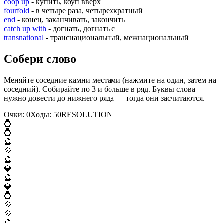
coop up
- купить, коуп вверх
fourfold
- в четыре раза, четырехкратный
end
- конец, заканчивать, закончить
catch up with
- догнать, догнать с
transnational
- транснациональный, межнациональный
Собери слово
Меняйте соседние камни местами (нажмите на один, затем на
соседний). Собирайте по 3 и больше в ряд. Буквы слова
нужно довести до нижнего ряда — тогда они засчитаются.
Очки:
0
Ходы:
50
R
E
S
O
L
U
T
I
O
N
💍
💍
🔮
💠
🔮
💎
🔮
💎
💍
💠
💠
🔮