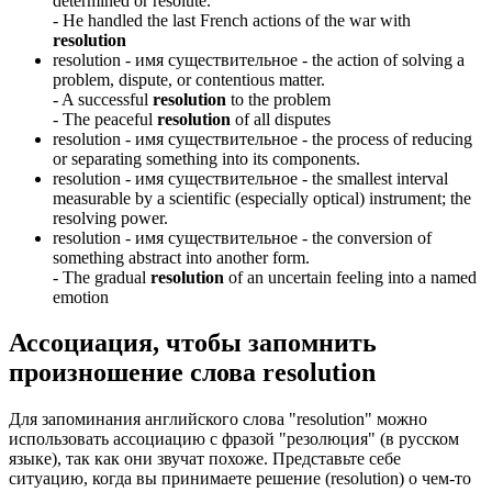
determined or resolute.
-
He handled the last French actions of the war with
resolution
resolution -
имя существительное
- the action of solving a
problem, dispute, or contentious matter.
-
A successful
resolution
to the problem
-
The peaceful
resolution
of all disputes
resolution -
имя существительное
- the process of reducing
or separating something into its components.
resolution -
имя существительное
- the smallest interval
measurable by a scientific (especially optical) instrument; the
resolving power.
resolution -
имя существительное
- the conversion of
something abstract into another form.
-
The gradual
resolution
of an uncertain feeling into a named
emotion
Ассоциация
, чтобы запомнить
произношение слова
resolution
Для запоминания английского слова "resolution" можно
использовать ассоциацию с фразой "резолюция" (в русском
языке), так как они звучат похоже. Представьте себе
ситуацию, когда вы принимаете решение (resolution) о чем-то