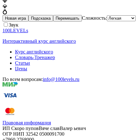
💎
💎
💍
Сложность:
Новая игра
Подсказка
Перемешать
Звук
100LEVELs
Интерактивный курс английского
Курс английского
Словарь-Тренажер
Статьи
Цены
По всем вопросам:
info@100levels.ru
Правовая информация
ИП Скоро
пупов
Вяче
слав
Валер
ьевич
ОГР
НИП
32542
05000
91700
+7960
276
8000