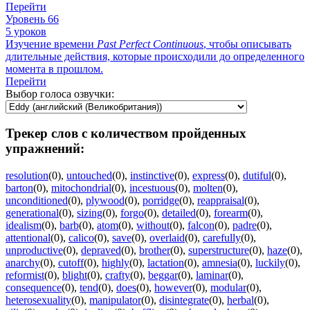
Перейти
Уровень 66
5 уроков
Изучение времени
Past
Perfect
Continuous
, чтобы описывать
длительные действия, которые происходили до определенного
момента в прошлом.
Перейти
Выбор голоса озвучки:
Трекер слов с количеством пройденных
упражнений:
resolution
(0)
,
untouched
(0)
,
instinctive
(0)
,
express
(0)
,
dutiful
(0)
,
barton
(0)
,
mitochondrial
(0)
,
incestuous
(0)
,
molten
(0)
,
unconditioned
(0)
,
plywood
(0)
,
porridge
(0)
,
reappraisal
(0)
,
generational
(0)
,
sizing
(0)
,
forgo
(0)
,
detailed
(0)
,
forearm
(0)
,
idealism
(0)
,
barb
(0)
,
atom
(0)
,
without
(0)
,
falcon
(0)
,
padre
(0)
,
attentional
(0)
,
calico
(0)
,
save
(0)
,
overlaid
(0)
,
carefully
(0)
,
unproductive
(0)
,
depraved
(0)
,
brother
(0)
,
superstructure
(0)
,
haze
(0)
,
anarchy
(0)
,
cutoff
(0)
,
highly
(0)
,
lactation
(0)
,
amnesia
(0)
,
luckily
(0)
,
reformist
(0)
,
blight
(0)
,
crafty
(0)
,
beggar
(0)
,
laminar
(0)
,
consequence
(0)
,
tend
(0)
,
does
(0)
,
however
(0)
,
modular
(0)
,
heterosexuality
(0)
,
manipulator
(0)
,
disintegrate
(0)
,
herbal
(0)
,