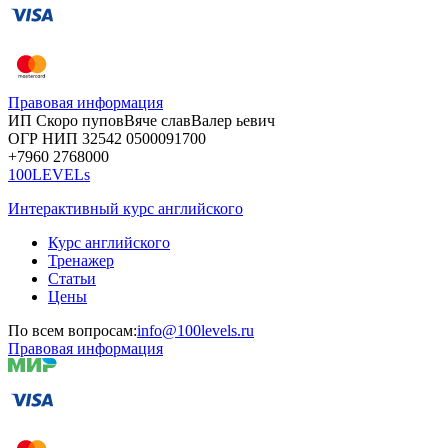
Правовая информация
ИП Скоро
пупов
Вяче
слав
Валер
ьевич
ОГР
НИП
32542
05000
91700
+7960
276
8000
100LEVELs
Интерактивный курс английского
Курс английского
Тренажер
Статьи
Цены
По всем вопросам:
info@100levels.ru
Правовая информация