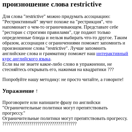
произношение слова
restrictive
Для слова "restrictive" можно придумать ассоциацию:
"Рестриктивный" звучит похоже на "рестрикция", что
напоминает о чем-то ограничивающем. Представьте себе
"ресторан с строгими правилами", где подают только
определенные блюда и нельзя выбирать что-то другое. Таким
образом, ассоциация с ограничениями поможет запомнить и
произношение слова "restrictive". Лучше запомнить
английские слова и грамматику поможет наш
интерактивный
курс английского языка
.
Если вы не знаете какое-либо слово в упражнении, не
стесняйтесь открывать его, нажимая на квадратики
?
?
?
Попробуйте нашу методику: не просто читайте, а говорите!
Упражнение
↑
Проговорите или напишите фразу по английски
"
Ограничительные политики могут препятствовать
прогрессу.
"
Ограничительные политики могут препятствовать прогрессу.
?
?
?
?
?
?
?
?
?
?
?
?
?
?
?
?
?
?
?
?
?
?
?
?
?
?
?
?
?
?
?
?
?
?
?
?