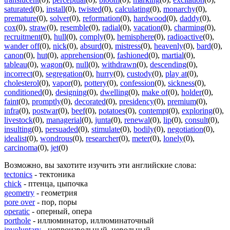
saturated
(0)
,
install
(0)
,
twisted
(0)
,
calculating
(0)
,
monarchy
(0)
,
premature
(0)
,
solver
(0)
,
reformation
(0)
,
hardwood
(0)
,
daddy
(0)
,
cox
(0)
,
straw
(0)
,
resemble
(0)
,
radial
(0)
,
vacation
(0)
,
charming
(0)
,
recruitment
(0)
,
hull
(0)
,
comply
(0)
,
hemisphere
(0)
,
radioactive
(0)
,
wander off
(0)
,
nick
(0)
,
absurd
(0)
,
mistress
(0)
,
heavenly
(0)
,
bard
(0)
,
canon
(0)
,
hut
(0)
,
apprehension
(0)
,
fashioned
(0)
,
martial
(0)
,
tableau
(0)
,
wagon
(0)
,
null
(0)
,
withdrawn
(0)
,
descending
(0)
,
incorrect
(0)
,
segregation
(0)
,
hurry
(0)
,
custody
(0)
,
play at
(0)
,
cholesterol
(0)
,
vapor
(0)
,
pottery
(0)
,
confession
(0)
,
sickness
(0)
,
conditioned
(0)
,
designing
(0)
,
dwelling
(0)
,
make of
(0)
,
holder
(0)
,
faint
(0)
,
promptly
(0)
,
decorated
(0)
,
presidency
(0)
,
premium
(0)
,
infra
(0)
,
postwar
(0)
,
beef
(0)
,
potatoes
(0)
,
contempt
(0)
,
exploring
(0)
,
livestock
(0)
,
managerial
(0)
,
junta
(0)
,
renewal
(0)
,
lip
(0)
,
consult
(0)
,
insulting
(0)
,
persuaded
(0)
,
stimulate
(0)
,
bodily
(0)
,
negotiation
(0)
,
idealist
(0)
,
wondrous
(0)
,
researcher
(0)
,
meter
(0)
,
lonely
(0)
,
carcinoma
(0)
,
jet
(0)
Возможно, вы захотите изучить эти английские слова:
tectonics
- тектоника
chick
- птенца, цыпочка
geometry
- геометрия
pore over
- пор, поры
operatic
- оперный, опера
porthole
- иллюминатор, иллюминаточный
involuntary
- непроизвольный, невольный