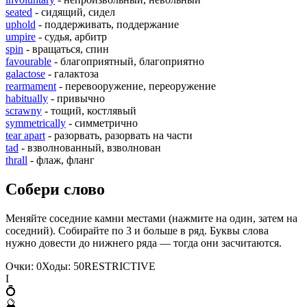
seated
- сидящий, сидел
uphold
- поддерживать, поддержание
umpire
- судья, арбитр
spin
- вращаться, спин
favourable
- благоприятный, благоприятно
galactose
- галактоза
rearmament
- перевооружение, переоружение
habitually
- привычно
scrawny
- тощий, костлявый
symmetrically
- симметрично
tear apart
- разорвать, разорвать на части
tad
- взволнованный, взволнован
thrall
- флаж, фланг
Собери слово
Меняйте соседние камни местами (нажмите на один, затем на
соседний). Собирайте по 3 и больше в ряд. Буквы слова
нужно довести до нижнего ряда — тогда они засчитаются.
Очки:
0
Ходы:
50
R
E
S
T
R
I
C
T
I
V
E
I
💍
🔮