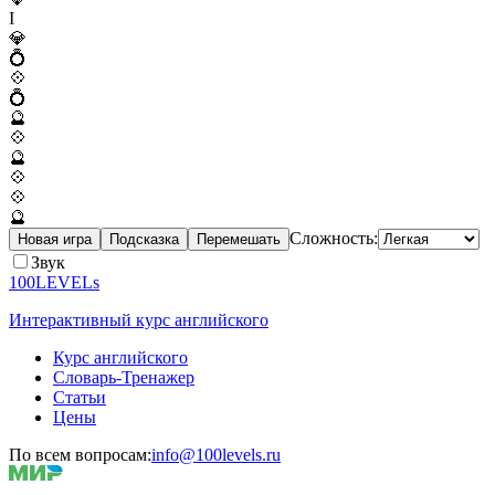
I
💎
💍
💠
💍
🔮
💠
🔮
💠
💠
🔮
Сложность:
Новая игра
Подсказка
Перемешать
Звук
100LEVELs
Интерактивный курс английского
Курс английского
Словарь-Тренажер
Статьи
Цены
По всем вопросам:
info@100levels.ru