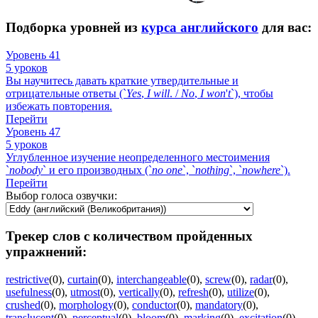
Подборка уровней из
курса английского
для вас:
Уровень 41
5 уроков
Вы научитесь давать краткие утвердительные и
отрицательные ответы (`
Yes
,
I
will
. /
No
,
I
won
'
t
`), чтобы
избежать повторения.
Перейти
Уровень 47
5 уроков
Углубленное изучение неопределенного местоимения
`
nobody
` и его производных (`
no
one
`, `
nothing
`, `
nowhere
`).
Перейти
Выбор голоса озвучки:
Трекер слов с количеством пройденных
упражнений:
restrictive
(0)
,
curtain
(0)
,
interchangeable
(0)
,
screw
(0)
,
radar
(0)
,
usefulness
(0)
,
utmost
(0)
,
vertically
(0)
,
refresh
(0)
,
utilize
(0)
,
crushed
(0)
,
morphology
(0)
,
conductor
(0)
,
mandatory
(0)
,
translucent
(0)
,
perceptual
(0)
,
bloom
(0)
,
marking
(0)
,
excitation
(0)
,