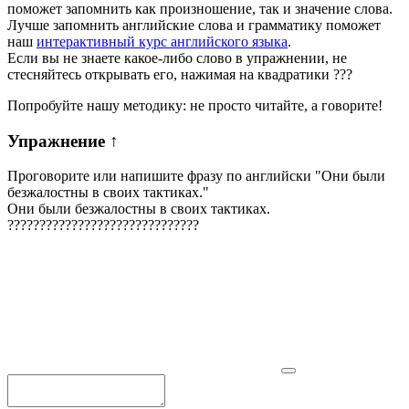
поможет запомнить как произношение, так и значение слова.
Лучше запомнить английские слова и грамматику поможет
наш
интерактивный курс английского языка
.
Если вы не знаете какое-либо слово в упражнении, не
стесняйтесь открывать его, нажимая на квадратики
?
?
?
Попробуйте нашу методику: не просто читайте, а говорите!
Упражнение
↑
Проговорите или напишите фразу по английски "
Они были
безжалостны в своих тактиках.
"
Они были безжалостны в своих тактиках.
?
?
?
?
?
?
?
?
?
?
?
?
?
?
?
?
?
?
?
?
?
?
?
?
?
?
?
?
?
?