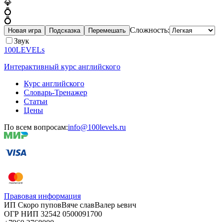
💎
💍
💍
Сложность:
Новая игра
Подсказка
Перемешать
Звук
100LEVELs
Интерактивный курс английского
Курс английского
Словарь-Тренажер
Статьи
Цены
По всем вопросам:
info@100levels.ru
Правовая информация
ИП Скоро
пупов
Вяче
слав
Валер
ьевич
ОГР
НИП
32542
05000
91700