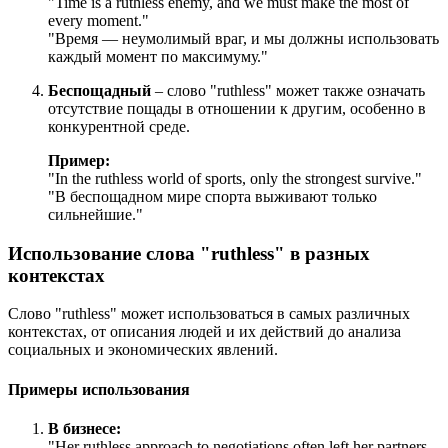
"
Time is a ruthless enemy, and we must make the most of
every moment.
"
"Время — неумолимый враг, и мы должны использовать
каждый момент по максимуму."
Беспощадный
– слово "ruthless" может также означать
отсутствие пощады в отношении к другим, особенно в
конкурентной среде.
Пример:
"
In the ruthless world of sports, only the strongest survive.
"
"В беспощадном мире спорта выживают только
сильнейшие."
Использование слова "ruthless" в разных
контекстах
Слово "ruthless" может использоваться в самых различных
контекстах, от описания людей и их действий до анализа
социальных и экономических явлений.
Примеры использования
В бизнесе:
"
Her ruthless approach to negotiations often left her partners