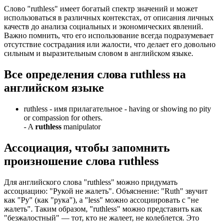
Слово "ruthless" имеет богатый спектр значений и может
использоваться в различных контекстах, от описания личных
качеств до анализа социальных и экономических явлений.
Важно помнить, что его использование всегда подразумевает
отсутствие сострадания или жалости, что делает его довольно
сильным и выразительным словом в английском языке.
Все определения слова
ruthless
на
английском языке
ruthless -
имя прилагательное
- having or showing no pity
or compassion for others.
-
A
ruthless
manipulator
Ассоциация
, чтобы запомнить
произношение слова
ruthless
Для английского слова "ruthless" можно придумать
ассоциацию: "Рукой не жалеть". Объяснение: "Ruth" звучит
как "Ру" (как "рука"), а "less" можно ассоциировать с "не
жалеть". Таким образом, "ruthless" можно представить как
"безжалостный" — тот, кто не жалеет, не колеблется. Это