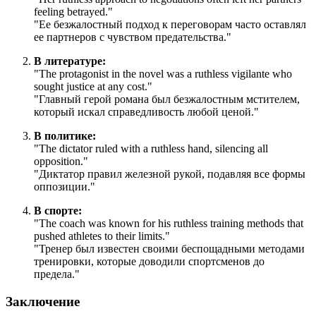
feeling betrayed.
"
"Ее безжалостный подход к переговорам часто оставлял
ее партнеров с чувством предательства."
В литературе:
"
The protagonist in the novel was a ruthless vigilante who
sought justice at any cost.
"
"Главный герой романа был безжалостным мстителем,
который искал справедливость любой ценой."
В политике:
"
The dictator ruled with a ruthless hand, silencing all
opposition.
"
"Диктатор правил железной рукой, подавляя все формы
оппозиции."
В спорте:
"
The coach was known for his ruthless training methods that
pushed athletes to their limits.
"
"Тренер был известен своими беспощадными методами
тренировки, которые доводили спортсменов до
предела."
Заключение