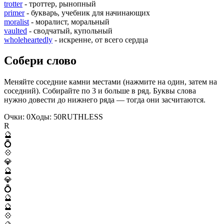
trotter
- троттер, рынопный
primer
- букварь, учебник для начинающих
moralist
- моралист, моральный
vaulted
- сводчатый, купольный
wholeheartedly
- искренне, от всего сердца
Собери слово
Меняйте соседние камни местами (нажмите на один, затем на
соседний). Собирайте по 3 и больше в ряд. Буквы слова
нужно довести до нижнего ряда — тогда они засчитаются.
Очки:
0
Ходы:
50
R
U
T
H
L
E
S
S
R
🔮
💍
💠
💎
🔮
💎
💍
🔮
🔮
💠