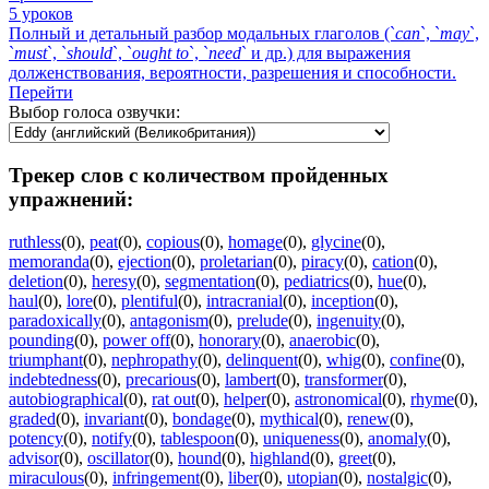
5 уроков
Полный и детальный разбор модальных глаголов (`
can
`, `
may
`,
`
must
`, `
should
`, `
ought
to
`, `
need
` и др.) для выражения
долженствования, вероятности, разрешения и способности.
Перейти
Выбор голоса озвучки:
Трекер слов с количеством пройденных
упражнений:
ruthless
(0)
,
peat
(0)
,
copious
(0)
,
homage
(0)
,
glycine
(0)
,
memoranda
(0)
,
ejection
(0)
,
proletarian
(0)
,
piracy
(0)
,
cation
(0)
,
deletion
(0)
,
heresy
(0)
,
segmentation
(0)
,
pediatrics
(0)
,
hue
(0)
,
haul
(0)
,
lore
(0)
,
plentiful
(0)
,
intracranial
(0)
,
inception
(0)
,
paradoxically
(0)
,
antagonism
(0)
,
prelude
(0)
,
ingenuity
(0)
,
pounding
(0)
,
power off
(0)
,
honorary
(0)
,
anaerobic
(0)
,
triumphant
(0)
,
nephropathy
(0)
,
delinquent
(0)
,
whig
(0)
,
confine
(0)
,
indebtedness
(0)
,
precarious
(0)
,
lambert
(0)
,
transformer
(0)
,
autobiographical
(0)
,
rat out
(0)
,
helper
(0)
,
astronomical
(0)
,
rhyme
(0)
,
graded
(0)
,
invariant
(0)
,
bondage
(0)
,
mythical
(0)
,
renew
(0)
,
potency
(0)
,
notify
(0)
,
tablespoon
(0)
,
uniqueness
(0)
,
anomaly
(0)
,
advisor
(0)
,
oscillator
(0)
,
hound
(0)
,
highland
(0)
,
greet
(0)
,
miraculous
(0)
,
infringement
(0)
,
liber
(0)
,
utopian
(0)
,
nostalgic
(0)
,