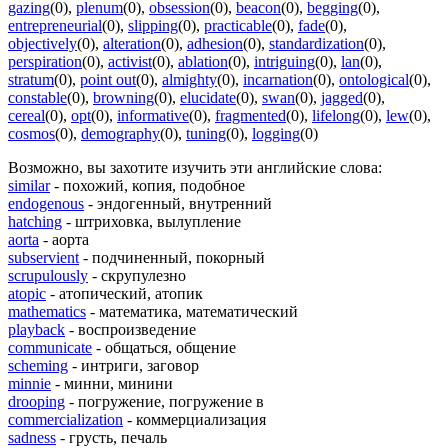
gazing
(0)
,
plenum
(0)
,
obsession
(0)
,
beacon
(0)
,
begging
(0)
,
entrepreneurial
(0)
,
slipping
(0)
,
practicable
(0)
,
fade
(0)
,
objectively
(0)
,
alteration
(0)
,
adhesion
(0)
,
standardization
(0)
,
perspiration
(0)
,
activist
(0)
,
ablation
(0)
,
intriguing
(0)
,
lan
(0)
,
stratum
(0)
,
point out
(0)
,
almighty
(0)
,
incarnation
(0)
,
ontological
(0)
,
constable
(0)
,
browning
(0)
,
elucidate
(0)
,
swan
(0)
,
jagged
(0)
,
cereal
(0)
,
opt
(0)
,
informative
(0)
,
fragmented
(0)
,
lifelong
(0)
,
lew
(0)
,
cosmos
(0)
,
demography
(0)
,
tuning
(0)
,
logging
(0)
Возможно, вы захотите изучить эти английские слова:
similar
- похожий, копия, подобное
endogenous
- эндогенный, внутренний
hatching
- штриховка, вылупление
aorta
- аорта
subservient
- подчиненный, покорный
scrupulously
- скрупулезно
atopic
- атопический, атопик
mathematics
- математика, математический
playback
- воспроизведение
communicate
- общаться, общение
scheming
- интриги, заговор
minnie
- минни, минини
drooping
- погружение, погружение в
commercialization
- коммерциализация
sadness
- грусть, печаль