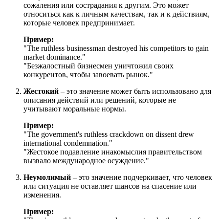
сожаления или сострадания к другим. Это может
относиться как к личным качествам, так и к действиям,
которые человек предпринимает.
Пример:
"
The ruthless businessman destroyed his competitors to gain
market dominance.
"
"Безжалостный бизнесмен уничтожил своих
конкурентов, чтобы завоевать рынок."
Жестокий
– это значение может быть использовано для
описания действий или решений, которые не
учитывают моральные нормы.
Пример:
"
The government's ruthless crackdown on dissent drew
international condemnation.
"
"Жестокое подавление инакомыслия правительством
вызвало международное осуждение."
Неумолимый
– это значение подчеркивает, что человек
или ситуация не оставляет шансов на спасение или
изменения.
Пример: