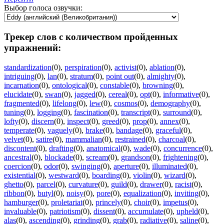
Выбор голоса озвучки:
Трекер слов с количеством пройденных
упражнений:
standardization
(0)
,
perspiration
(0)
,
activist
(0)
,
ablation
(0)
,
intriguing
(0)
,
lan
(0)
,
stratum
(0)
,
point out
(0)
,
almighty
(0)
,
incarnation
(0)
,
ontological
(0)
,
constable
(0)
,
browning
(0)
,
elucidate
(0)
,
swan
(0)
,
jagged
(0)
,
cereal
(0)
,
opt
(0)
,
informative
(0)
,
fragmented
(0)
,
lifelong
(0)
,
lew
(0)
,
cosmos
(0)
,
demography
(0)
,
tuning
(0)
,
logging
(0)
,
fascination
(0)
,
transcript
(0)
,
surround
(0)
,
lofty
(0)
,
discern
(0)
,
inspect
(0)
,
greed
(0)
,
prop
(0)
,
annex
(0)
,
temperate
(0)
,
vaguely
(0)
,
brake
(0)
,
bandage
(0)
,
graceful
(0)
,
velvet
(0)
,
satire
(0)
,
mammalian
(0)
,
restrained
(0)
,
charcoal
(0)
,
discontent
(0)
,
drafting
(0)
,
anatomical
(0)
,
wade
(0)
,
concurrence
(0)
,
ancestral
(0)
,
blockade
(0)
,
scream
(0)
,
grandson
(0)
,
frightening
(0)
,
coercion
(0)
,
odor
(0)
,
swinging
(0)
,
aperture
(0)
,
illuminated
(0)
,
existential
(0)
,
westward
(0)
,
boarding
(0)
,
violin
(0)
,
wizard
(0)
,
ghetto
(0)
,
parcel
(0)
,
curvature
(0)
,
guild
(0)
,
drawer
(0)
,
racist
(0)
,
ribbon
(0)
,
butyl
(0)
,
noisy
(0)
,
pore
(0)
,
equalization
(0)
,
inviting
(0)
,
hamburger
(0)
,
proletariat
(0)
,
princely
(0)
,
choir
(0)
,
impetus
(0)
,
invaluable
(0)
,
patriotism
(0)
,
dissent
(0)
,
accumulate
(0)
,
upheld
(0)
,
alas
(0)
,
ascending
(0)
,
grinding
(0)
,
grab
(0)
,
radiative
(0)
,
saline
(0)
,