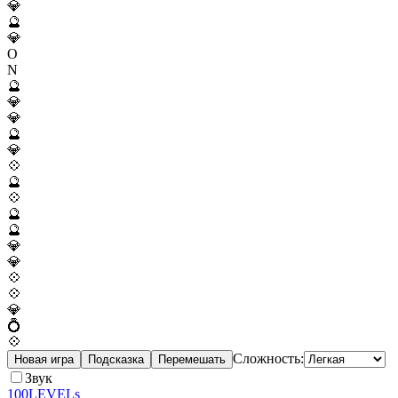
💎
🔮
💎
O
N
🔮
💎
💎
🔮
💎
💠
🔮
💠
🔮
🔮
💎
💎
💠
💠
💎
💍
💠
Сложность:
Новая игра
Подсказка
Перемешать
Звук
100LEVELs