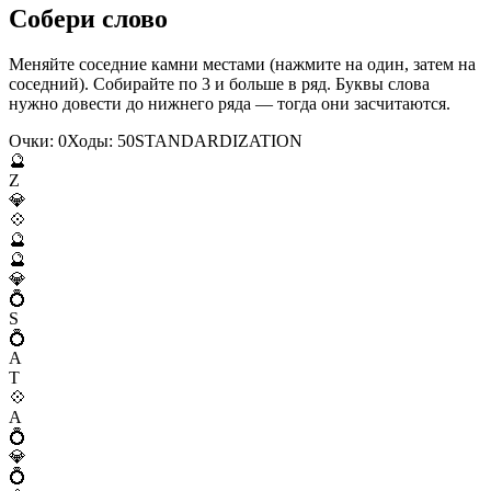
Собери слово
Меняйте соседние камни местами (нажмите на один, затем на
соседний). Собирайте по 3 и больше в ряд. Буквы слова
нужно довести до нижнего ряда — тогда они засчитаются.
Очки:
0
Ходы:
50
S
T
A
N
D
A
R
D
I
Z
A
T
I
O
N
🔮
Z
💎
💠
🔮
🔮
💎
💍
S
💍
A
T
💠
A
💍
💎
💍