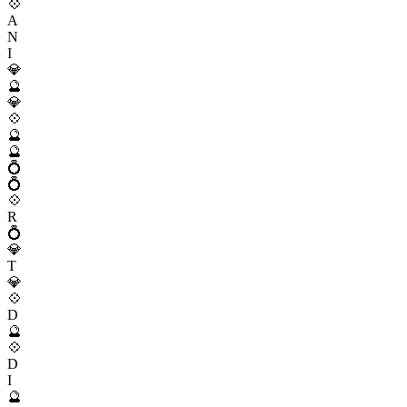
💠
A
N
I
💎
🔮
💎
💠
🔮
🔮
💍
💍
💠
R
💍
💎
T
💎
💠
D
🔮
💠
D
I
🔮