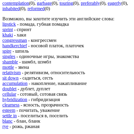
contemplation
(0)
,
garbage
(0)
,
touring
(0)
,
preferably
(0)
,
eagerly
(0)
,
inhabited
(0)
,
reformed
(0)
Возможно, вы захотите изучить эти английские слова:
lipstick
- помада, губная помадка
sprint
- спринт
khaki
- хаки
congressman
- конгрессмен
handkerchief
- носовой платок, платочек
spire
- шпиль
singles
- одиночные игры, знакомства
shamble
- шамбл, шэмбл
mottle
- звена
relativism
- релятивизм, относительность
sit down
- садиться, сесть
accumulation
- накопление, накапливание
doublet
- дублет, дуплет
cellular
- сотовый, сотовая связь
hybridization
- гибридизация
clearness
- ясность, прозрачность
esteem
- почитать, уважение
settle in
- поселиться в, поселить
blanc
- блан, бланк
rye
- рожь, ржаная