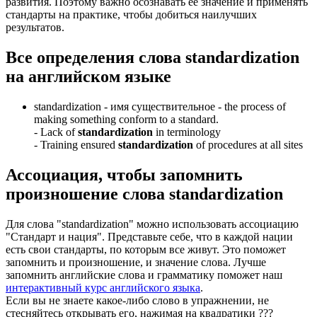
развития. Поэтому важно осознавать ее значение и применять
стандарты на практике, чтобы добиться наилучших
результатов.
Все определения слова
standardization
на английском языке
standardization -
имя существительное
- the process of
making something conform to a standard.
-
Lack of
standardization
in terminology
-
Training ensured
standardization
of procedures at all sites
Ассоциация
, чтобы запомнить
произношение слова
standardization
Для слова "standardization" можно использовать ассоциацию
"Стандарт и нация". Представьте себе, что в каждой нации
есть свои стандарты, по которым все живут. Это поможет
запомнить и произношение, и значение слова. Лучше
запомнить английские слова и грамматику поможет наш
интерактивный курс английского языка
.
Если вы не знаете какое-либо слово в упражнении, не
стесняйтесь открывать его, нажимая на квадратики
?
?
?