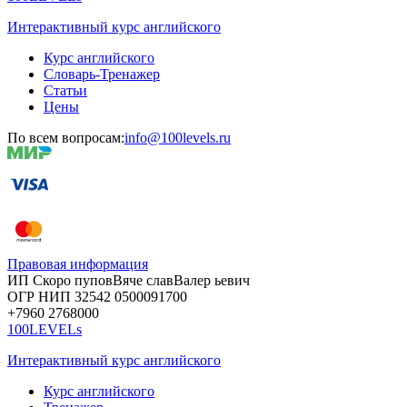
Интерактивный курс английского
Курс английского
Словарь-Тренажер
Статьи
Цены
По всем вопросам:
info@100levels.ru
Правовая информация
ИП Скоро
пупов
Вяче
слав
Валер
ьевич
ОГР
НИП
32542
05000
91700
+7960
276
8000
100LEVELs
Интерактивный курс английского
Курс английского