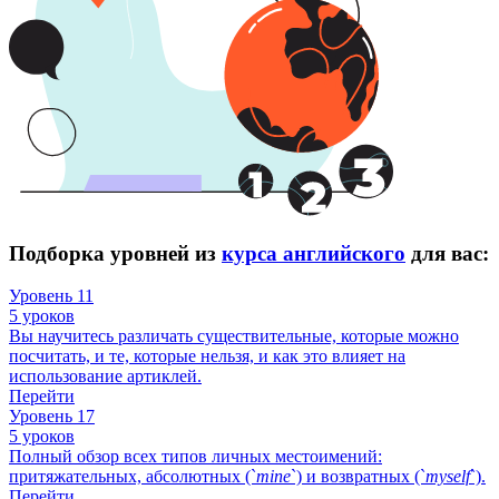
Подборка уровней из
курса английского
для вас:
Уровень 11
5 уроков
Вы научитесь различать существительные, которые можно
посчитать, и те, которые нельзя, и как это влияет на
использование артиклей.
Перейти
Уровень 17
5 уроков
Полный обзор всех типов личных местоимений:
притяжательных, абсолютных (`
mine
`) и возвратных (`
myself
`).
Перейти