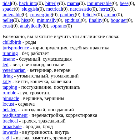
tidal
(0)
,
hack into
(0)
,
bitterly
(0)
,
mama
(0)
,
innumerable
(0)
,
bees
(0)
,
spade
(0)
,
sluggish
(0)
,
metrical
(0)
,
narcissistic
(0)
,
hertz
(0)
,
untenable
(0)
,
converging
(0)
,
panther
(0)
,
felicity
(0)
,
amine
(0)
,
pellet
(0)
,
hiss
(0)
,
minimally
(0)
,
epidural
(0)
,
finality
(0)
,
bouquet
(0)
,
crust
(0)
,
analytically
(0)
,
soprano
(0)
Возможно, вы захотите изучить эти английские слова:
childbirth
- роды
jurisprudence
- юриспруденция, судебная практика
running
- бег, работает
insane
- безумный, сумасшедшая
led
- вел, светодиод, во главе
veterinarian
- ветеринар, ветеран
tiring
- утомительный, утомляющий
kitty
- китти, кошечка, кошечкой
tapping
- постукивание, постукивать
rumble
- гул, грохотать
pinnacle
- вершина, вершины
locust
- саранча
belated
- запоздалый, опоздавший
readjustment
- перенастройка, корректировка
tracheal
- трахея, трахеальный
broadside
- бродяд, брод
inwards
- внутренности, внутрь
sight
- взгляд, заметить, зрелище