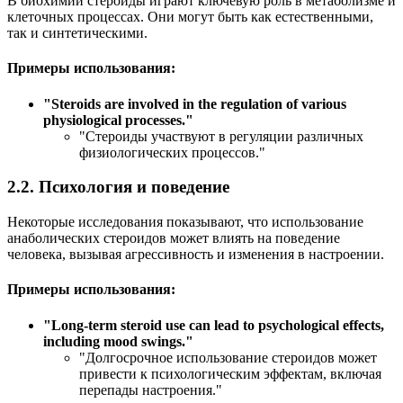
В биохимии стероиды играют ключевую роль в метаболизме и
клеточных процессах. Они могут быть как естественными,
так и синтетическими.
Примеры использования:
"
Steroids are involved in the regulation of various
physiological processes.
"
"Стероиды участвуют в регуляции различных
физиологических процессов."
2.2. Психология и поведение
Некоторые исследования показывают, что использование
анаболических стероидов может влиять на поведение
человека, вызывая агрессивность и изменения в настроении.
Примеры использования:
"
Long-term steroid use can lead to psychological effects,
including mood swings.
"
"Долгосрочное использование стероидов может
привести к психологическим эффектам, включая
перепады настроения."