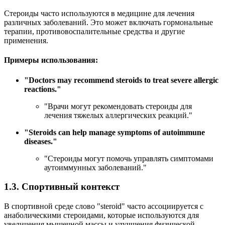
Стероиды часто используются в медицине для лечения
различных заболеваний. Это может включать гормональные
терапии, противовоспалительные средства и другие
применения.
Примеры использования:
"
Doctors may recommend steroids to treat severe allergic
reactions.
"
"Врачи могут рекомендовать стероиды для
лечения тяжелых аллергических реакций."
"
Steroids can help manage symptoms of autoimmune
diseases.
"
"Стероиды могут помочь управлять симптомами
аутоиммунных заболеваний."
1.3. Спортивный контекст
В спортивной среде слово "steroid" часто ассоциируется с
анаболическими стероидами, которые используются для
увеличения мышечной массы и улучшения физической