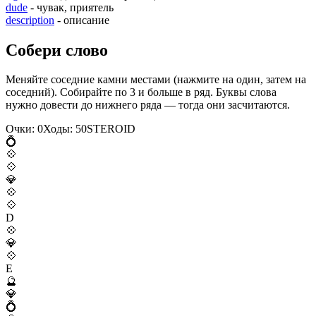
dude
- чувак, приятель
description
- описание
Собери слово
Меняйте соседние камни местами (нажмите на один, затем на
соседний). Собирайте по 3 и больше в ряд. Буквы слова
нужно довести до нижнего ряда — тогда они засчитаются.
Очки:
0
Ходы:
50
S
T
E
R
O
I
D
💍
💠
💠
💎
💠
💠
D
💠
💎
💠
E
🔮
💎
💍