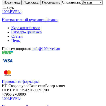
Сложность:
Новая игра
Подсказка
Перемешать
Звук
100LEVELs
Интерактивный курс английского
Курс английского
Словарь-Тренажер
Статьи
Цены
По всем вопросам:
info@100levels.ru
Правовая информация
ИП Скоро
пупов
Вяче
слав
Валер
ьевич
ОГР
НИП
32542
05000
91700
+7960
276
8000
100LEVELs