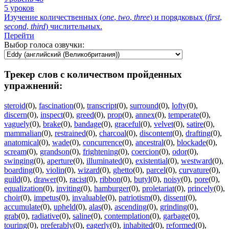
5 уроков
Изучение количественных (
one
,
two
,
three
) и порядковых (
first
,
second
,
third
) числительных.
Перейти
Выбор голоса озвучки:
Трекер слов с количеством пройденных
упражнений:
steroid
(0)
,
fascination
(0)
,
transcript
(0)
,
surround
(0)
,
lofty
(0)
,
discern
(0)
,
inspect
(0)
,
greed
(0)
,
prop
(0)
,
annex
(0)
,
temperate
(0)
,
vaguely
(0)
,
brake
(0)
,
bandage
(0)
,
graceful
(0)
,
velvet
(0)
,
satire
(0)
,
mammalian
(0)
,
restrained
(0)
,
charcoal
(0)
,
discontent
(0)
,
drafting
(0)
,
anatomical
(0)
,
wade
(0)
,
concurrence
(0)
,
ancestral
(0)
,
blockade
(0)
,
scream
(0)
,
grandson
(0)
,
frightening
(0)
,
coercion
(0)
,
odor
(0)
,
swinging
(0)
,
aperture
(0)
,
illuminated
(0)
,
existential
(0)
,
westward
(0)
,
boarding
(0)
,
violin
(0)
,
wizard
(0)
,
ghetto
(0)
,
parcel
(0)
,
curvature
(0)
,
guild
(0)
,
drawer
(0)
,
racist
(0)
,
ribbon
(0)
,
butyl
(0)
,
noisy
(0)
,
pore
(0)
,
equalization
(0)
,
inviting
(0)
,
hamburger
(0)
,
proletariat
(0)
,
princely
(0)
,
choir
(0)
,
impetus
(0)
,
invaluable
(0)
,
patriotism
(0)
,
dissent
(0)
,
accumulate
(0)
,
upheld
(0)
,
alas
(0)
,
ascending
(0)
,
grinding
(0)
,
grab
(0)
,
radiative
(0)
,
saline
(0)
,
contemplation
(0)
,
garbage
(0)
,
touring
(0)
,
preferably
(0)
,
eagerly
(0)
,
inhabited
(0)
,
reformed
(0)
,