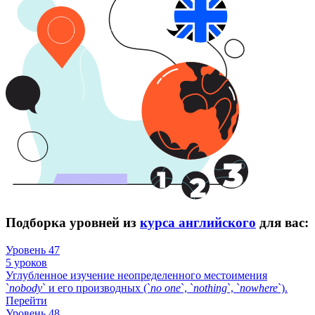
Подборка уровней из
курса английского
для вас:
Уровень 47
5 уроков
Углубленное изучение неопределенного местоимения
`
nobody
` и его производных (`
no
one
`, `
nothing
`, `
nowhere
`).
Перейти
Уровень 48