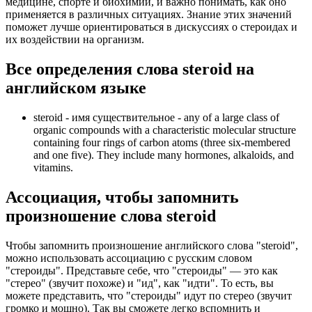
медицине, спорте и биохимии, и важно понимать, как оно
применяется в различных ситуациях. Знание этих значений
поможет лучше ориентироваться в дискуссиях о стероидах и
их воздействии на организм.
Все определения слова
steroid
на
английском языке
steroid -
имя существительное
- any of a large class of
organic compounds with a characteristic molecular structure
containing four rings of carbon atoms (three six-membered
and one five). They include many hormones, alkaloids, and
vitamins.
Ассоциация
, чтобы запомнить
произношение слова
steroid
Чтобы запомнить произношение английского слова "steroid",
можно использовать ассоциацию с русским словом
"стероиды". Представьте себе, что "стероиды" — это как
"стерео" (звучит похоже) и "ид", как "идти". То есть, вы
можете представить, что "стероиды" идут по стерео (звучит
громко и мощно). Так вы сможете легко вспомнить и