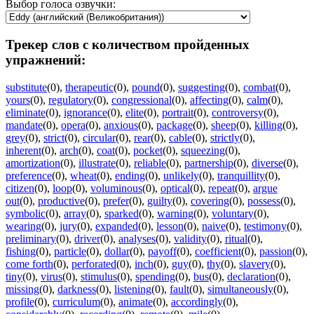
Выбор голоса озвучки:
Трекер слов с количеством пройденных
упражнений:
substitute
(0)
,
therapeutic
(0)
,
pound
(0)
,
suggesting
(0)
,
combat
(0)
,
yours
(0)
,
regulatory
(0)
,
congressional
(0)
,
affecting
(0)
,
calm
(0)
,
eliminate
(0)
,
ignorance
(0)
,
elite
(0)
,
portrait
(0)
,
controversy
(0)
,
mandate
(0)
,
opera
(0)
,
anxious
(0)
,
package
(0)
,
sheep
(0)
,
killing
(0)
,
grey
(0)
,
strict
(0)
,
circular
(0)
,
rear
(0)
,
cable
(0)
,
strictly
(0)
,
inherent
(0)
,
arch
(0)
,
coat
(0)
,
pocket
(0)
,
squeezing
(0)
,
amortization
(0)
,
illustrate
(0)
,
reliable
(0)
,
partnership
(0)
,
diverse
(0)
,
preference
(0)
,
wheat
(0)
,
ending
(0)
,
unlikely
(0)
,
tranquillity
(0)
,
citizen
(0)
,
loop
(0)
,
voluminous
(0)
,
optical
(0)
,
repeat
(0)
,
argue
out
(0)
,
productive
(0)
,
prefer
(0)
,
guilty
(0)
,
covering
(0)
,
possess
(0)
,
symbolic
(0)
,
array
(0)
,
sparked
(0)
,
warning
(0)
,
voluntary
(0)
,
wearing
(0)
,
jury
(0)
,
expanded
(0)
,
lesson
(0)
,
naive
(0)
,
testimony
(0)
,
preliminary
(0)
,
driver
(0)
,
analyses
(0)
,
validity
(0)
,
ritual
(0)
,
fishing
(0)
,
particle
(0)
,
dollar
(0)
,
payoff
(0)
,
coefficient
(0)
,
passion
(0)
,
come forth
(0)
,
perforated
(0)
,
inch
(0)
,
guy
(0)
,
thy
(0)
,
slavery
(0)
,
tiny
(0)
,
virus
(0)
,
stimulus
(0)
,
spending
(0)
,
bus
(0)
,
declaration
(0)
,
missing
(0)
,
darkness
(0)
,
listening
(0)
,
fault
(0)
,
simultaneously
(0)
,
profile
(0)
,
curriculum
(0)
,
animate
(0)
,
accordingly
(0)
,