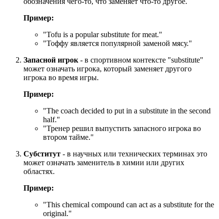
обозначения чего-то, что заменяет что-то другое.
Пример:
"
Tofu is a popular substitute for meat.
"
"Тоффу является популярной заменой мясу."
Запасной игрок
- в спортивном контексте "substitute"
может означать игрока, который заменяет другого
игрока во время игры.
Пример:
"
The coach decided to put in a substitute in the second
half.
"
"Тренер решил выпустить запасного игрока во
втором тайме."
Субститут
- в научных или технических терминах это
может означать заменитель в химии или других
областях.
Пример:
"
This chemical compound can act as a substitute for the
original.
"