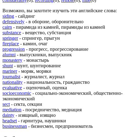
considerably
(0)
,
recording
(0)
,
remote
(0)
,
mile
(0)
Возможно, вы захотите изучить эти английские слова:
siding
- сайдинг
defensively
- в обороне, оборонительно
cairn
- пирамида из камней, пирамиды из камней
substance
- вещество, субстанция
springer
- спрингер, прыгун
fireplace
- камин, очаг
progression
- прогресс, прогрессирование
alumni
- выпускники, выпускник
monastery
- монастырь
shunt
- шунт, шунтирование
mariner
- моряк, моряки
journalist
- журналист, журнал
nationality
- национальность, гражданство
evaluative
- оценочный, оценка
socioeconomic
- социально-экономический, общественно-
экономический
sect
- секта, секции
mediation
- посредничество, медиация
dainty
- изящный, изящно
headset
- гарнитура, наушники
businessman
- бизнесмен, предприниматель