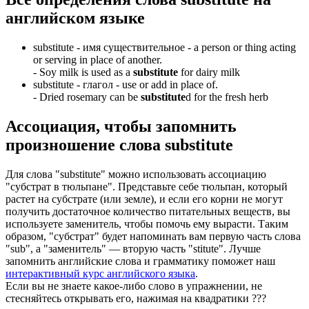
английском языке
substitute -
имя существительное
- a person or thing acting
or serving in place of another.
-
Soy milk is used as a
substitute
for dairy milk
substitute -
глагол
- use or add in place of.
-
Dried rosemary can be
substitute
d for the fresh herb
Ассоциация
, чтобы запомнить
произношение слова
substitute
Для слова "substitute" можно использовать ассоциацию
"субстрат в тюльпане". Представьте себе тюльпан, который
растет на субстрате (или земле), и если его корни не могут
получить достаточное количество питательных веществ, вы
используете заменитель, чтобы помочь ему вырасти. Таким
образом, "субстрат" будет напоминать вам первую часть слова
"sub", а "заменитель" — вторую часть "stitute". Лучше
запомнить английские слова и грамматику поможет наш
интерактивный курс английского языка
.
Если вы не знаете какое-либо слово в упражнении, не
стесняйтесь открывать его, нажимая на квадратики
?
?
?