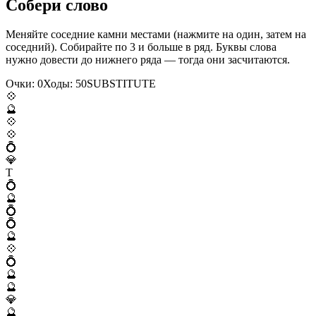
Собери слово
Меняйте соседние камни местами (нажмите на один, затем на
соседний). Собирайте по 3 и больше в ряд. Буквы слова
нужно довести до нижнего ряда — тогда они засчитаются.
Очки:
0
Ходы:
50
S
U
B
S
T
I
T
U
T
E
💠
🔮
💠
💠
💍
💎
T
💍
🔮
💍
💍
🔮
💠
💍
🔮
🔮
💎
🔮