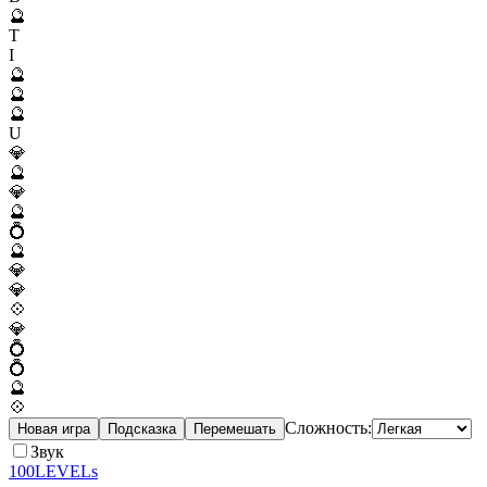
🔮
T
I
🔮
🔮
🔮
U
💎
🔮
💎
🔮
💍
🔮
💎
💎
💠
💎
💍
💍
🔮
💠
Сложность:
Новая игра
Подсказка
Перемешать
Звук
100LEVELs