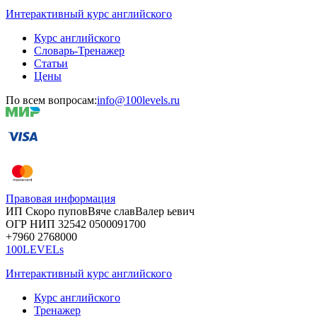
Интерактивный курс английского
Курс английского
Словарь-Тренажер
Статьи
Цены
По всем вопросам:
info@100levels.ru
Правовая информация
ИП Скоро
пупов
Вяче
слав
Валер
ьевич
ОГР
НИП
32542
05000
91700
+7960
276
8000
100LEVELs
Интерактивный курс английского
Курс английского
Тренажер