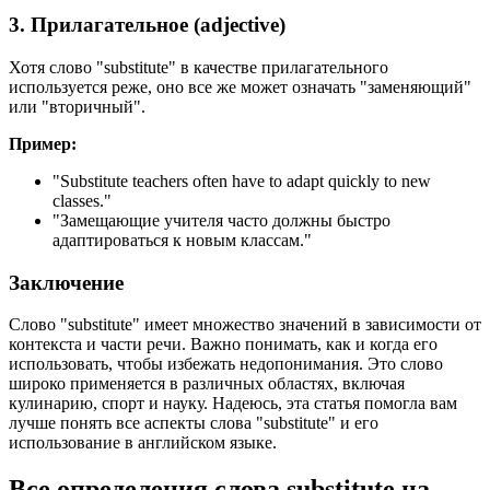
3. Прилагательное (adjective)
Хотя слово "substitute" в качестве прилагательного
используется реже, оно все же может означать "заменяющий"
или "вторичный".
Пример:
"
Substitute teachers often have to adapt quickly to new
classes.
"
"Замещающие учителя часто должны быстро
адаптироваться к новым классам."
Заключение
Слово "substitute" имеет множество значений в зависимости от
контекста и части речи. Важно понимать, как и когда его
использовать, чтобы избежать недопонимания. Это слово
широко применяется в различных областях, включая
кулинарию, спорт и науку. Надеюсь, эта статья помогла вам
лучше понять все аспекты слова "substitute" и его
использование в английском языке.
Все определения слова
substitute
на