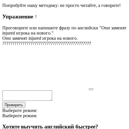
Попробуйте нашу методику: не просто читайте, а говорите!
Упражнение
↑
Проговорите или напишите фразу по английски "
Они заменят
injured игрока на нового.
"
Они заменят injured игрока на нового.
?
?
?
?
?
?
?
?
?
?
?
?
?
?
?
?
?
?
?
?
?
?
?
?
?
?
?
?
?
?
?
?
?
?
?
?
?
?
?
?
?
?
?
?
Проверить
Выберите режим:
Выберите режим:
Хотите выучить английский быстрее?