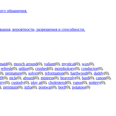
вого обращения.
ования, вероятности, разрешения и способности.
maid
(0)
,
mooch around
(0)
,
valiant
(0)
,
mystical
(0)
,
wax
(0)
,
,
refresh
(0)
,
utilize
(0)
,
crushed
(0)
,
morphology
(0)
,
conductor
(0)
,
0)
,
premature
(0)
,
solver
(0)
,
reformation
(0)
,
hardwood
(0)
,
daddy
(0)
,
ff
(0)
,
nick
(0)
,
absurd
(0)
,
mistress
(0)
,
heavenly
(0)
,
bard
(0)
,
canon
(0)
,
rry
(0)
,
custody
(0)
,
play at
(0)
,
cholesterol
(0)
,
vapor
(0)
,
pottery
(0)
,
)
,
premium
(0)
,
infra
(0)
,
postwar
(0)
,
beef
(0)
,
potatoes
(0)