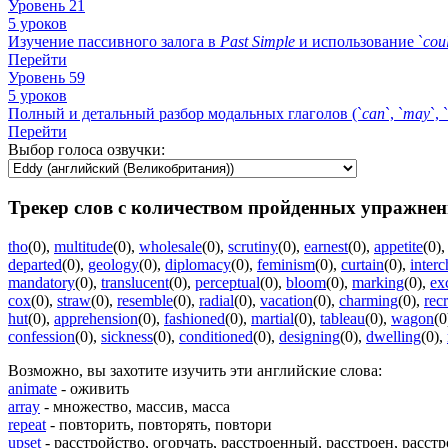
Уровень 21
5 уроков
Изучение пассивного залога в
Past
Simple
и использование `
cou
Перейти
Уровень 59
5 уроков
Полный и детальный разбор модальных глаголов (`
can
`, `
may
`, `
Перейти
Выбор голоса озвучки:
Трекер слов с количеством пройденных упражнен
tho
(0)
,
multitude
(0)
,
wholesale
(0)
,
scrutiny
(0)
,
earnest
(0)
,
appetite
(0)
departed
(0)
,
geology
(0)
,
diplomacy
(0)
,
feminism
(0)
,
curtain
(0)
,
inter
mandatory
(0)
,
translucent
(0)
,
perceptual
(0)
,
bloom
(0)
,
marking
(0)
,
ex
cox
(0)
,
straw
(0)
,
resemble
(0)
,
radial
(0)
,
vacation
(0)
,
charming
(0)
,
rec
hut
(0)
,
apprehension
(0)
,
fashioned
(0)
,
martial
(0)
,
tableau
(0)
,
wagon
(0
confession
(0)
,
sickness
(0)
,
conditioned
(0)
,
designing
(0)
,
dwelling
(0)
,
Возможно, вы захотите изучить эти английские слова:
animate
- оживить
array
- множество, массив, масса
repeat
- повторить, повторять, повтори
upset
- расстройство, огорчать, расстроенный, расстроен, расст