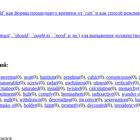
ld
` как формы прошедшего времени от `
can
` и как способ вежли
must
`, `
should
`, `
ought
to
`, `
need
` и др.) для выражения долженств
ий:
,
steering
(0)
,
neat
(0)
,
baptism
(0)
,
pending
(0)
,
cubic
(0)
,
conspicuous
(0)
,
changeable
(0)
,
screw
(0)
,
radar
(0)
,
usefulness
(0)
,
utmost
(0)
,
vertically
(0)
citation
(0)
,
saturated
(0)
,
install
(0)
,
twisted
(0)
,
calculating
(0)
,
monarchy
(
ruitment
(0)
,
hull
(0)
,
comply
(0)
,
hemisphere
(0)
,
radioactive
(0)
,
wander o
)
,
null
(0)
,
withdrawn
(0)
,
descending
(0)
,
incorrect
(0)
,
segregation
(0)
,
hu
make of
(0)
,
holder
(0)
,
faint
(0)
,
promptly
(0)
,
decorated
(0)
,
presidency
(0
роился