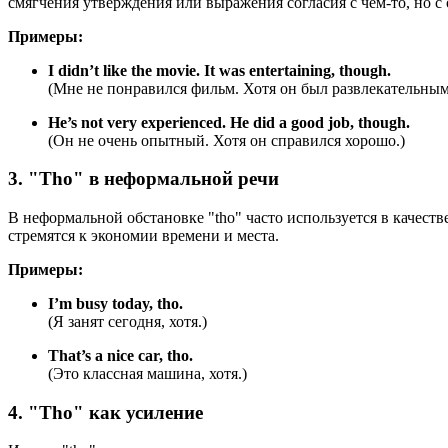
смягчения утверждения или выражения согласия с чем-то, но с
Примеры:
I didn’t like the movie.
It was entertaining, though.
(Мне не понравился фильм. Хотя он был развлекательным
He’s not very experienced.
He did a good job, though.
(Он не очень опытный. Хотя он справился хорошо.)
3. "Tho" в неформальной речи
В неформальной обстановке "tho" часто используется в качест
стремятся к экономии времени и места.
Примеры:
I’m busy today, tho.
(Я занят сегодня, хотя.)
That’s a nice car, tho.
(Это классная машина, хотя.)
4. "Tho" как усиление