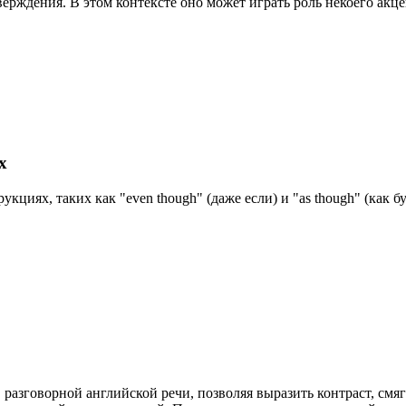
верждения. В этом контексте оно может играть роль некоего акц
х
кциях, таких как "even though" (даже если) и "as though" (как 
в разговорной английской речи, позволяя выразить контраст, см