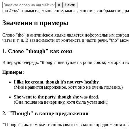
×
Найти
tho
/ðoʊ/
- помысел, мышление, мысль, мнение, соображения, ра
Значения и примеры
Слово "tho" в английском языке является неформальным сокращ
чаты и т. д. В зависимости от контекста и части речи, "tho" м
1. Слово "though" как союз
В первую очередь, "though" выступает в роли союза, который ис
Примеры:
I like ice cream, though it's not very healthy.
(Мне нравится мороженое, хотя оно не очень полезно.)
She went to the party, though she was tired.
(Она пошла на вечеринку, хотя была уставшей.)
2. "Though" в конце предложения
"Though" также может использоваться в конце предложения дл