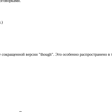
 оговорками.
.)
ве сокращенной версии "though". Это особенно распространено в