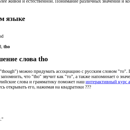
более живой и естественной. Понимание различных значений и к
м языке
od
d,
tho
шение слова
tho
т "though") можно придумать ассоциацию с русским словом "то". 
 запомнить, что "tho" звучит как "то", а также напоминает о знач
глийские слова и грамматику поможет наш
интерактивный курс а
есь открывать его, нажимая на квадратики
?
?
?
.
"