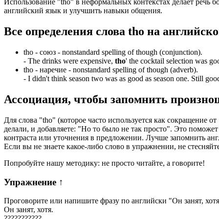
Использование "tho" в неформальных контекстах делает речь 
английский язык и улучшить навыки общения.
Все определения слова
tho
на английско
tho -
союз
- nonstandard spelling of though (conjunction).
-
The drinks were expensive,
tho
' the cocktail selection was go
tho -
наречие
- nonstandard spelling of though (adverb).
-
I didn't think season two was as good as season one. Still goo
Ассоциация
, чтобы запомнить произно
Для слова "tho" (которое часто используется как сокращение о
делали, и добавляете: "Но то было не так просто". Это поможет
контраста или уточнения в предложении. Лучше запомнить ан
Если вы не знаете какое-либо слово в упражнении, не стесняйт
Попробуйте нашу методику: не просто читайте, а говорите!
Упражнение
↑
Проговорите или напишите фразу по английски "
Он занят, хотя
Он занят, хотя.
?
?
?
?
?
?
?
?
?
?
?