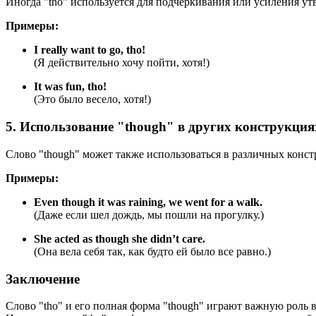
Иногда "tho" используется для подчеркивания или усиления ут
Примеры:
I really want to go, tho!
(Я действительно хочу пойти, хотя!)
It was fun, tho!
(Это было весело, хотя!)
5. Использование "though" в других конструкция
Слово "though" может также использоваться в различных констру
Примеры:
Even though it was raining, we went for a walk.
(Даже если шел дождь, мы пошли на прогулку.)
She acted as though she didn’t care.
(Она вела себя так, как будто ей было все равно.)
Заключение
Слово "tho" и его полная форма "though" играют важную роль 