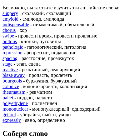
Возможно, вы захотите изучить эти английские слова:
slippery
- скользкий, скользящий
amyloid
- амилоид, амилоида
indispensable
- незаменимый, обязательный
chorus
- хор
swipe
- провести время, провести проклятие
buttons
- кнопки, пуговицы
pathologic
- патологический, патология
repression
- репрессии, подавление
spacing
- расстояние, промежуток
stage
- этап, сцена
reactive
- реактивный, реагирующий
blaze away
- пропасть, пролететь
bourgeois
- буржуазия, буржуазный
colonize
- колонизировать, колонизация
rheumatism
- ревматизм
pallet
- поддон, паллета
polyethylene
- полиэтилен
mononuclear
- мононуклеарный, одноядерный
get out
- убирайся, выйти, уходи
expressly
- явно, определенно
Собери слово