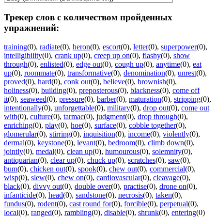
Трекер слов с количеством пройденных
упражнений:
training
(0)
,
radiate
(0)
,
heron
(0)
,
escort
(0)
,
letter
(0)
,
superpower
(0)
,
intelligibility
(0)
,
crank up
(0)
,
creep up on
(0)
,
flashy
(0)
,
show
through
(0)
,
enlisted
(0)
,
edge out
(0)
,
cough up
(0)
,
anytime
(0)
,
eat
up
(0)
,
roommate
(0)
,
transformative
(0)
,
denomination
(0)
,
unrest
(0)
,
proved
(0)
,
hard
(0)
,
conk out
(0)
,
believe
(0)
,
brownish
(0)
,
holiness
(0)
,
building
(0)
,
preposterous
(0)
,
blackness
(0)
,
come off
it
(0)
,
seaweed
(0)
,
pressure
(0)
,
barber
(0)
,
maturation
(0)
,
stripping
(0)
,
intentionally
(0)
,
unforgettable
(0)
,
military
(0)
,
drop out
(0)
,
come out
with
(0)
,
culture
(0)
,
tarmac
(0)
,
judgment
(0)
,
drop through
(0)
,
enriching
(0)
,
play
(0)
,
hoe
(0)
,
surface
(0)
,
cobble together
(0)
,
glomerular
(0)
,
stirring
(0)
,
inquisition
(0)
,
income
(0)
,
violently
(0)
,
dermal
(0)
,
keystone
(0)
,
levant
(0)
,
bedroom
(0)
,
climb down
(0)
,
jointly
(0)
,
medal
(0)
,
clean up
(0)
,
humourous
(0)
,
solemnity
(0)
,
antiquarian
(0)
,
clear up
(0)
,
chuck up
(0)
,
scratches
(0)
,
saw
(0)
,
bum
(0)
,
chicken out
(0)
,
spook
(0)
,
chew out
(0)
,
commercial
(0)
,
wisp
(0)
,
slew
(0)
,
chew on
(0)
,
cardiovascular
(0)
,
cleavage
(0)
,
black
(0)
,
divvy out
(0)
,
double over
(0)
,
practise
(0)
,
drone on
(0)
,
infanticide
(0)
,
head
(0)
,
sandstone
(0)
,
necrosis
(0)
,
taken
(0)
,
fundus
(0)
,
rodent
(0)
,
cast round for
(0)
,
forcible
(0)
,
perpetual
(0)
,
local
(0)
,
ranged
(0)
,
rambling
(0)
,
disable
(0)
,
shrunk
(0)
,
entering
(0)