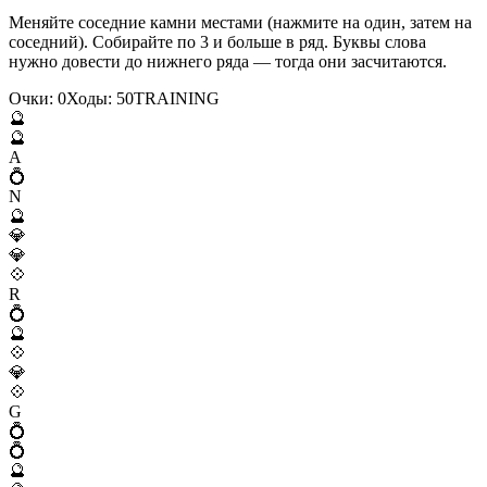
Меняйте соседние камни местами (нажмите на один, затем на
соседний). Собирайте по 3 и больше в ряд. Буквы слова
нужно довести до нижнего ряда — тогда они засчитаются.
Очки:
0
Ходы:
50
T
R
A
I
N
I
N
G
🔮
🔮
A
💍
N
🔮
💎
💎
💠
R
💍
🔮
💠
💎
💠
G
💍
💍
🔮