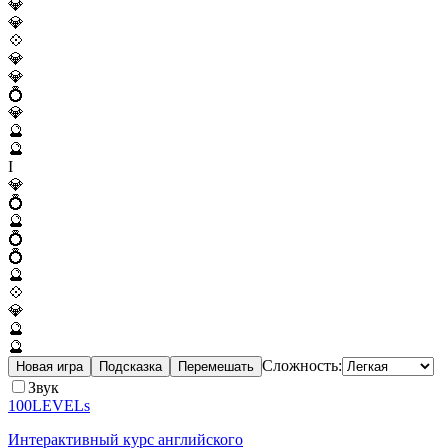
💎
💎
💠
💎
💎
💍
💎
🔮
🔮
I
💎
💍
🔮
💍
💍
🔮
💠
💎
🔮
🔮
Сложность:
Новая игра
Подсказка
Перемешать
Звук
100LEVELs
Интерактивный курс английского