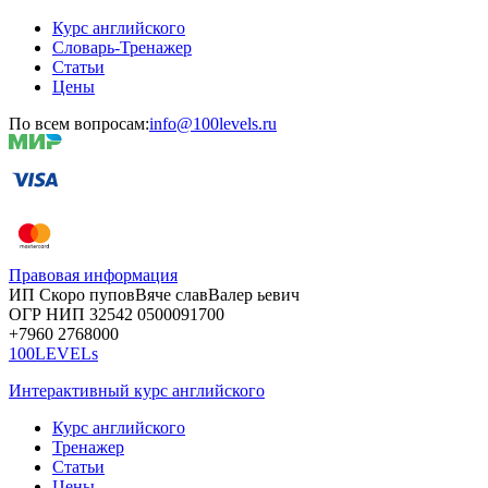
Курс английского
Словарь-Тренажер
Статьи
Цены
По всем вопросам:
info@100levels.ru
Правовая информация
ИП Скоро
пупов
Вяче
слав
Валер
ьевич
ОГР
НИП
32542
05000
91700
+7960
276
8000
100LEVELs
Интерактивный курс английского
Курс английского
Тренажер
Статьи
Цены