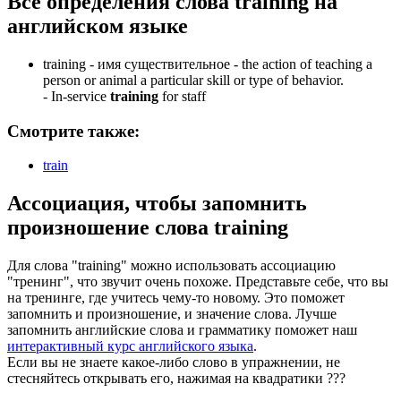
Все определения слова
training
на
английском языке
training -
имя существительное
- the action of teaching a
person or animal a particular skill or type of behavior.
-
In-service
training
for staff
Смотрите также:
train
Ассоциация
, чтобы запомнить
произношение слова
training
Для слова "training" можно использовать ассоциацию
"тренинг", что звучит очень похоже. Представьте себе, что вы
на тренинге, где учитесь чему-то новому. Это поможет
запомнить и произношение, и значение слова. Лучше
запомнить английские слова и грамматику поможет наш
интерактивный курс английского языка
.
Если вы не знаете какое-либо слово в упражнении, не
стесняйтесь открывать его, нажимая на квадратики
?
?
?