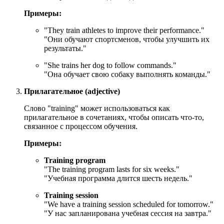
Примеры:
"
They train athletes to improve their performance.
"
"Они обучают спортсменов, чтобы улучшить их
результаты."
"
She trains her dog to follow commands.
"
"Она обучает свою собаку выполнять команды."
Прилагательное (adjective)
Слово "training" может использоваться как
прилагательное в сочетаниях, чтобы описать что-то,
связанное с процессом обучения.
Примеры:
Training program
"The training program lasts for six weeks."
"Учебная программа длится шесть недель."
Training session
"We have a training session scheduled for tomorrow."
"У нас запланирована учебная сессия на завтра."