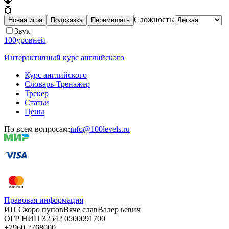
💎
💍
Сложность:
Новая игра
Подсказка
Перемешать
Звук
100уровней
Интерактивный курс английского
Курс английского
Словарь-Тренажер
Трекер
Статьи
Цены
По всем вопросам:
info@100levels.ru
Правовая информация
ИП Скоро
пупов
Вяче
слав
Валер
ьевич
ОГР
НИП
32542
05000
91700
+7960
276
8000