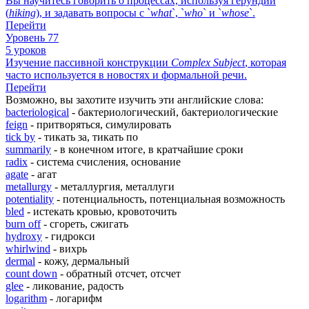
Вы научитесь говорить о процессах, используя герундий
(
hiking
), и задавать вопросы с `
what
`, `
who
` и `
whose
`.
Перейти
Уровень 77
5 уроков
Изучение пассивной конструкции
Complex
Subject
, которая
часто используется в новостях и формальной речи.
Перейти
Возможно, вы захотите изучить эти английские слова:
bacteriological
- бактериологический, бактериологические
feign
- притворяться, симулировать
tick by
- тикать за, тикать по
summarily
- в конечном итоге, в кратчайшие сроки
radix
- система счисления, основание
agate
- агат
metallurgy
- металлургия, металлуги
potentiality
- потенциальность, потенциальная возможность
bled
- истекать кровью, кровоточить
burn off
- сгореть, сжигать
hydroxy
- гидрокси
whirlwind
- вихрь
dermal
- кожу, дермальный
count down
- обратный отсчет, отсчет
glee
- ликование, радость
logarithm
- логарифм