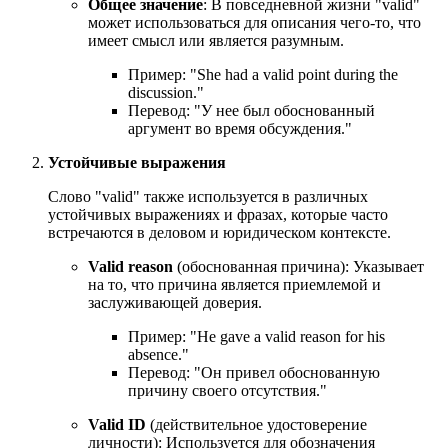
Общее значение
: В повседневной жизни "valid"
может использоваться для описания чего-то, что
имеет смысл или является разумным.
Пример: "
She had a valid point during the
discussion.
"
Перевод: "У нее был обоснованный
аргумент во время обсуждения."
Устойчивые выражения
Слово "valid" также используется в различных
устойчивых выражениях и фразах, которые часто
встречаются в деловом и юридическом контексте.
Valid reason
(обоснованная причина): Указывает
на то, что причина является приемлемой и
заслуживающей доверия.
Пример: "
He gave a valid reason for his
absence.
"
Перевод: "Он привел обоснованную
причину своего отсутствия."
Valid ID
(действительное удостоверение
личности): Используется для обозначения