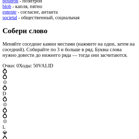
positron
- позитрон
blob
- капля, пятно
entente
- согласие, антанта
societal
- общественный, социальная
Собери слово
Меняйте соседние камни местами (нажмите на один, затем на
соседний). Собирайте по 3 и больше в ряд. Буквы слова
нужно довести до нижнего ряда — тогда они засчитаются.
Очки:
0
Ходы:
50
V
A
L
I
D
💍
💍
💠
💍
D
💍
💠
💍
💍
💠
L
💎
💍