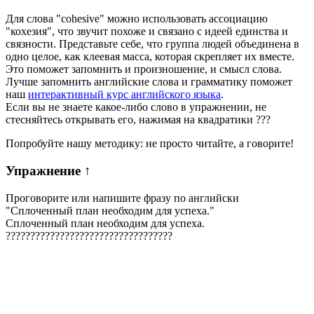
Для слова "cohesive" можно использовать ассоциацию
"кохезия", что звучит похоже и связано с идеей единства и
связности. Представьте себе, что группа людей объединена в
одно целое, как клеевая масса, которая скрепляет их вместе.
Это поможет запомнить и произношение, и смысл слова.
Лучше запомнить английские слова и грамматику поможет
наш
интерактивный курс английского языка
.
Если вы не знаете какое-либо слово в упражнении, не
стесняйтесь открывать его, нажимая на квадратики
?
?
?
Попробуйте нашу методику: не просто читайте, а говорите!
Упражнение
↑
Проговорите или напишите фразу по английски
"
Сплоченный план необходим для успеха.
"
Сплоченный план необходим для успеха.
?
?
?
?
?
?
?
?
?
?
?
?
?
?
?
?
?
?
?
?
?
?
?
?
?
?
?
?
?
?
?
?
?
?