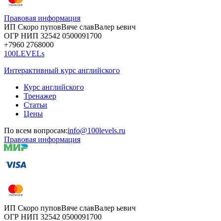
Правовая информация
ИП Скоро
пупов
Вяче
слав
Валер
ьевич
ОГР
НИП
32542
05000
91700
+7960
276
8000
100LEVELs
Интерактивный курс английского
Курс английского
Тренажер
Статьи
Цены
По всем вопросам:
info@100levels.ru
Правовая информация
ИП Скоро
пупов
Вяче
слав
Валер
ьевич
ОГР
НИП
32542
05000
91700