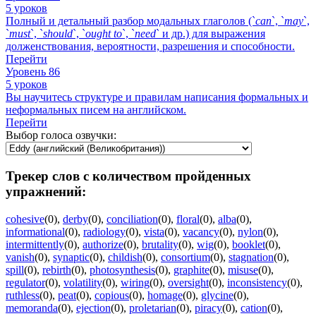
5 уроков
Полный и детальный разбор модальных глаголов (`
can
`, `
may
`,
`
must
`, `
should
`, `
ought
to
`, `
need
` и др.) для выражения
долженствования, вероятности, разрешения и способности.
Перейти
Уровень 86
5 уроков
Вы научитесь структуре и правилам написания формальных и
неформальных писем на английском.
Перейти
Выбор голоса озвучки:
Трекер слов с количеством пройденных
упражнений:
cohesive
(0)
,
derby
(0)
,
conciliation
(0)
,
floral
(0)
,
alba
(0)
,
informational
(0)
,
radiology
(0)
,
vista
(0)
,
vacancy
(0)
,
nylon
(0)
,
intermittently
(0)
,
authorize
(0)
,
brutality
(0)
,
wig
(0)
,
booklet
(0)
,
vanish
(0)
,
synaptic
(0)
,
childish
(0)
,
consortium
(0)
,
stagnation
(0)
,
spill
(0)
,
rebirth
(0)
,
photosynthesis
(0)
,
graphite
(0)
,
misuse
(0)
,
regulator
(0)
,
volatility
(0)
,
wiring
(0)
,
oversight
(0)
,
inconsistency
(0)
,
ruthless
(0)
,
peat
(0)
,
copious
(0)
,
homage
(0)
,
glycine
(0)
,
memoranda
(0)
,
ejection
(0)
,
proletarian
(0)
,
piracy
(0)
,
cation
(0)
,