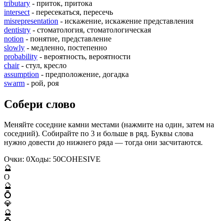
tributary
- приток, притока
intersect
- пересекаться, пересечь
misrepresentation
- искажение, искажение представления
dentistry
- стоматология, стоматологическая
notion
- понятие, представление
slowly
- медленно, постепенно
probability
- вероятность, вероятности
chair
- стул, кресло
assumption
- предположение, догадка
swarm
- рой, роя
Собери слово
Меняйте соседние камни местами (нажмите на один, затем на
соседний). Собирайте по 3 и больше в ряд. Буквы слова
нужно довести до нижнего ряда — тогда они засчитаются.
Очки:
0
Ходы:
50
C
O
H
E
S
I
V
E
🔮
O
🔮
💍
💎
🔮