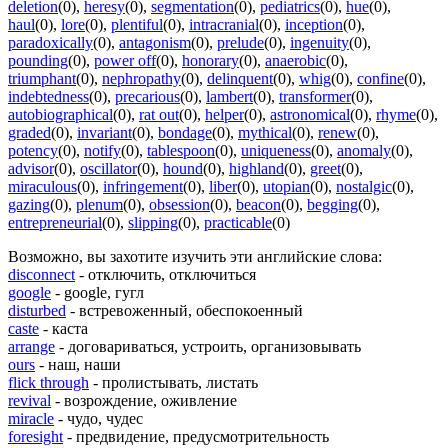
deletion
(0)
,
heresy
(0)
,
segmentation
(0)
,
pediatrics
(0)
,
hue
(0)
,
haul
(0)
,
lore
(0)
,
plentiful
(0)
,
intracranial
(0)
,
inception
(0)
,
paradoxically
(0)
,
antagonism
(0)
,
prelude
(0)
,
ingenuity
(0)
,
pounding
(0)
,
power off
(0)
,
honorary
(0)
,
anaerobic
(0)
,
triumphant
(0)
,
nephropathy
(0)
,
delinquent
(0)
,
whig
(0)
,
confine
(0)
,
indebtedness
(0)
,
precarious
(0)
,
lambert
(0)
,
transformer
(0)
,
autobiographical
(0)
,
rat out
(0)
,
helper
(0)
,
astronomical
(0)
,
rhyme
(0)
,
graded
(0)
,
invariant
(0)
,
bondage
(0)
,
mythical
(0)
,
renew
(0)
,
potency
(0)
,
notify
(0)
,
tablespoon
(0)
,
uniqueness
(0)
,
anomaly
(0)
,
advisor
(0)
,
oscillator
(0)
,
hound
(0)
,
highland
(0)
,
greet
(0)
,
miraculous
(0)
,
infringement
(0)
,
liber
(0)
,
utopian
(0)
,
nostalgic
(0)
,
gazing
(0)
,
plenum
(0)
,
obsession
(0)
,
beacon
(0)
,
begging
(0)
,
entrepreneurial
(0)
,
slipping
(0)
,
practicable
(0)
Возможно, вы захотите изучить эти английские слова:
disconnect
- отключить, отключиться
google
- google, гугл
disturbed
- встревоженный, обеспокоенный
caste
- каста
arrange
- договариваться, устроить, организовывать
ours
- наш, наши
flick through
- пролистывать, листать
revival
- возрождение, оживление
miracle
- чудо, чудес
foresight
- предвидение, предусмотрительность