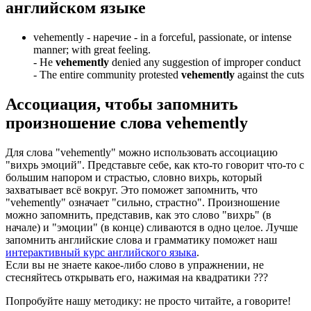
английском языке
vehemently -
наречие
- in a forceful, passionate, or intense
manner; with great feeling.
-
He
vehemently
denied any suggestion of improper conduct
-
The entire community protested
vehemently
against the cuts
Ассоциация
, чтобы запомнить
произношение слова
vehemently
Для слова "vehemently" можно использовать ассоциацию
"вихрь эмоций". Представьте себе, как кто-то говорит что-то с
большим напором и страстью, словно вихрь, который
захватывает всё вокруг. Это поможет запомнить, что
"vehemently" означает "сильно, страстно". Произношение
можно запомнить, представив, как это слово "вихрь" (в
начале) и "эмоции" (в конце) сливаются в одно целое. Лучше
запомнить английские слова и грамматику поможет наш
интерактивный курс английского языка
.
Если вы не знаете какое-либо слово в упражнении, не
стесняйтесь открывать его, нажимая на квадратики
?
?
?
Попробуйте нашу методику: не просто читайте, а говорите!