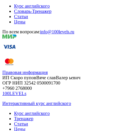
Курс английского
Словарь-Тренажер
Статьи
Цены
По всем вопросам:
info@100levels.ru
Правовая информация
ИП Скоро
пупов
Вяче
слав
Валер
ьевич
ОГР
НИП
32542
05000
91700
+7960
276
8000
100LEVELs
Интерактивный курс английского
Курс английского
Тренажер
Статьи
Цены