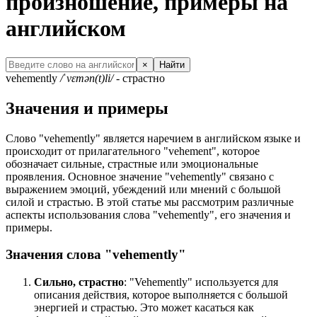
произношение, примеры на
английском
×
Найти
vehemently
/ˈvɛmən(t)li/
- страстно
Значения и примеры
Слово "vehemently" является наречием в английском языке и
происходит от прилагательного "vehement", которое
обозначает сильные, страстные или эмоциональные
проявления. Основное значение "vehemently" связано с
выражением эмоций, убеждений или мнений с большой
силой и страстью. В этой статье мы рассмотрим различные
аспекты использования слова "vehemently", его значения и
примеры.
Значения слова "vehemently"
Сильно, страстно
: "Vehemently" используется для
описания действия, которое выполняется с большой
энергией и страстью. Это может касаться как