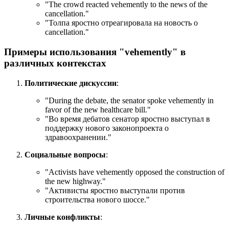
"
The crowd reacted vehemently to the news of the
cancellation.
"
"Толпа яростно отреагировала на новость о
cancellation."
Примеры использования "vehemently" в
различных контекстах
Политические дискуссии
:
"
During the debate, the senator spoke vehemently in
favor of the new healthcare bill.
"
"Во время дебатов сенатор яростно выступал в
поддержку нового законопроекта о
здравоохранении."
Социальные вопросы
:
"
Activists have vehemently opposed the construction of
the new highway.
"
"Активисты яростно выступали против
строительства нового шоссе."
Личные конфликты
: