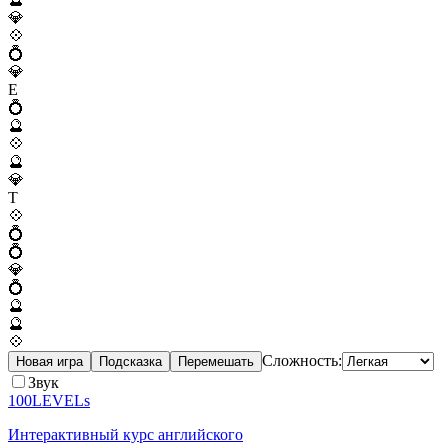
💎
💠
💍
💎
E
💍
🔮
💠
🔮
💎
T
💠
💍
💍
💎
💍
🔮
🔮
💠
Сложность:
Новая игра
Подсказка
Перемешать
Звук
100LEVELs
Интерактивный курс английского