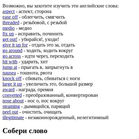
Возможно, вы захотите изучить эти английские слова:
aspect
- аспект, сторона
ease off
- облегчить, смягчить
threaded
- резьбовой, с резьбой
medio
- медио
fix up
- исправить, починить
get out!
- убирайся!, уходи!
give it up for
- отдать это за, отдать
go around
- ходить, ходить вокруг
go across
- идти через, переходить
hit with
- ударить, хит
jump at
- прыгать в, запрыгнуть в
nausea
- тошнота, рвота
knock off
- сбивать, сбиваться с ноги
large it up
- увеличить это, большой размер
award
- награда, премия
converted
- преобразованный, конвертирован
nose about
- нос о, нос вокруг
steaming
- дымящийся, парящий
peel out
- очистить, очищать
illegitimate
- незаконнорожденный, нелегитимный
Собери слово