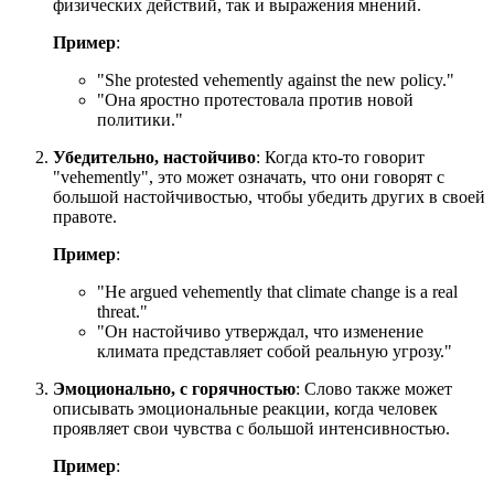
физических действий, так и выражения мнений.
Пример
:
"
She protested vehemently against the new policy.
"
"Она яростно протестовала против новой
политики."
Убедительно, настойчиво
: Когда кто-то говорит
"vehemently", это может означать, что они говорят с
большой настойчивостью, чтобы убедить других в своей
правоте.
Пример
:
"
He argued vehemently that climate change is a real
threat.
"
"Он настойчиво утверждал, что изменение
климата представляет собой реальную угрозу."
Эмоционально, с горячностью
: Слово также может
описывать эмоциональные реакции, когда человек
проявляет свои чувства с большой интенсивностью.
Пример
: