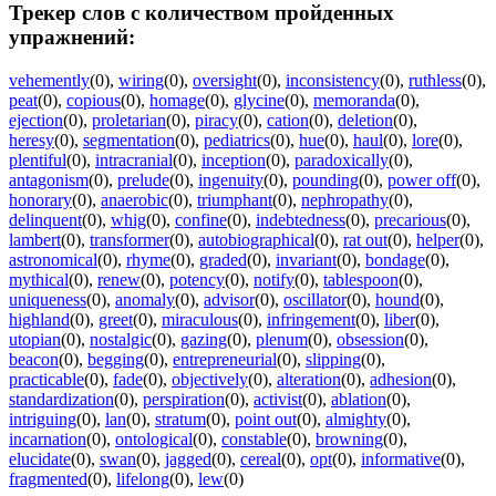
Трекер слов с количеством пройденных
упражнений:
vehemently
(0)
,
wiring
(0)
,
oversight
(0)
,
inconsistency
(0)
,
ruthless
(0)
,
peat
(0)
,
copious
(0)
,
homage
(0)
,
glycine
(0)
,
memoranda
(0)
,
ejection
(0)
,
proletarian
(0)
,
piracy
(0)
,
cation
(0)
,
deletion
(0)
,
heresy
(0)
,
segmentation
(0)
,
pediatrics
(0)
,
hue
(0)
,
haul
(0)
,
lore
(0)
,
plentiful
(0)
,
intracranial
(0)
,
inception
(0)
,
paradoxically
(0)
,
antagonism
(0)
,
prelude
(0)
,
ingenuity
(0)
,
pounding
(0)
,
power off
(0)
,
honorary
(0)
,
anaerobic
(0)
,
triumphant
(0)
,
nephropathy
(0)
,
delinquent
(0)
,
whig
(0)
,
confine
(0)
,
indebtedness
(0)
,
precarious
(0)
,
lambert
(0)
,
transformer
(0)
,
autobiographical
(0)
,
rat out
(0)
,
helper
(0)
,
astronomical
(0)
,
rhyme
(0)
,
graded
(0)
,
invariant
(0)
,
bondage
(0)
,
mythical
(0)
,
renew
(0)
,
potency
(0)
,
notify
(0)
,
tablespoon
(0)
,
uniqueness
(0)
,
anomaly
(0)
,
advisor
(0)
,
oscillator
(0)
,
hound
(0)
,
highland
(0)
,
greet
(0)
,
miraculous
(0)
,
infringement
(0)
,
liber
(0)
,
utopian
(0)
,
nostalgic
(0)
,
gazing
(0)
,
plenum
(0)
,
obsession
(0)
,
beacon
(0)
,
begging
(0)
,
entrepreneurial
(0)
,
slipping
(0)
,
practicable
(0)
,
fade
(0)
,
objectively
(0)
,
alteration
(0)
,
adhesion
(0)
,
standardization
(0)
,
perspiration
(0)
,
activist
(0)
,
ablation
(0)
,
intriguing
(0)
,
lan
(0)
,
stratum
(0)
,
point out
(0)
,
almighty
(0)
,
incarnation
(0)
,
ontological
(0)
,
constable
(0)
,
browning
(0)
,
elucidate
(0)
,
swan
(0)
,
jagged
(0)
,
cereal
(0)
,
opt
(0)
,
informative
(0)
,
fragmented
(0)
,
lifelong
(0)
,
lew
(0)