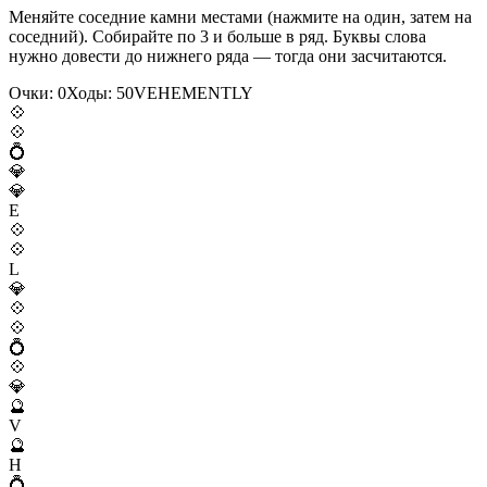
Меняйте соседние камни местами (нажмите на один, затем на
соседний). Собирайте по 3 и больше в ряд. Буквы слова
нужно довести до нижнего ряда — тогда они засчитаются.
Очки:
0
Ходы:
50
V
E
H
E
M
E
N
T
L
Y
💠
💠
💍
💎
💎
E
💠
💠
L
💎
💠
💠
💍
💠
💎
🔮
V
🔮
H
💍