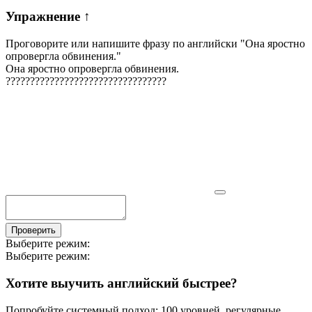
Упражнение
↑
Проговорите или напишите фразу по английски "
Она яростно
опровергла обвинения.
"
Она яростно опровергла обвинения.
?
?
?
?
?
?
?
?
?
?
?
?
?
?
?
?
?
?
?
?
?
?
?
?
?
?
?
?
?
?
?
?
?
Проверить
Выберите режим:
Выберите режим:
Хотите выучить английский быстрее?
Попробуйте системный подход: 100 уровней, регулярные