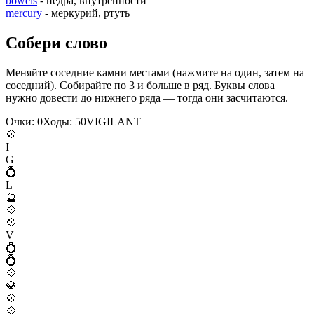
bowels
- недра, внутренности
mercury
- меркурий, ртуть
Собери слово
Меняйте соседние камни местами (нажмите на один, затем на
соседний). Собирайте по 3 и больше в ряд. Буквы слова
нужно довести до нижнего ряда — тогда они засчитаются.
Очки:
0
Ходы:
50
V
I
G
I
L
A
N
T
💠
I
G
💍
L
🔮
💠
💠
V
💍
💍
💠
💎
💠
💠