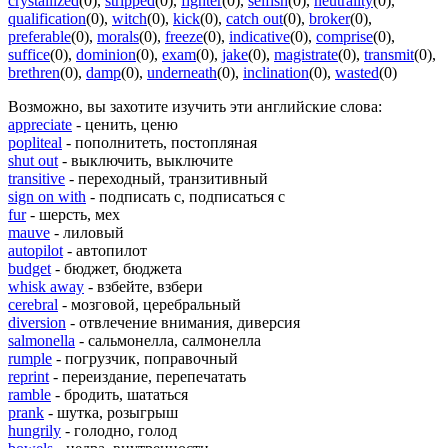
crystallized
(0)
,
stripped
(0)
,
fighter
(0)
,
selfish
(0)
,
neutrality
(0)
,
qualification
(0)
,
witch
(0)
,
kick
(0)
,
catch out
(0)
,
broker
(0)
,
preferable
(0)
,
morals
(0)
,
freeze
(0)
,
indicative
(0)
,
comprise
(0)
,
suffice
(0)
,
dominion
(0)
,
exam
(0)
,
jake
(0)
,
magistrate
(0)
,
transmit
(0)
,
brethren
(0)
,
damp
(0)
,
underneath
(0)
,
inclination
(0)
,
wasted
(0)
Возможно, вы захотите изучить эти английские слова:
appreciate
- ценить, ценю
popliteal
- пополнитеть, постопляная
shut out
- выключить, выключите
transitive
- переходный, транзитивный
sign on with
- подписать с, подписаться с
fur
- шерсть, мех
mauve
- лиловый
autopilot
- автопилот
budget
- бюджет, бюджета
whisk away
- взбейте, взбери
cerebral
- мозговой, церебральный
diversion
- отвлечение внимания, диверсия
salmonella
- сальмонелла, салмонелла
rumple
- погрузчик, поправочный
reprint
- переиздание, перепечатать
ramble
- бродить, шататься
prank
- шутка, розыгрыш
hungrily
- голодно, голод