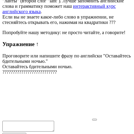
"ланты" (второй слог "lant"). Лучше запомнить английские
слова и грамматику поможет наш
интерактивный курс
английского языка
.
Если вы не знаете какое-либо слово в упражнении, не
стесняйтесь открывать его, нажимая на квадратики
?
?
?
Попробуйте нашу методику: не просто читайте, а говорите!
Упражнение
↑
Проговорите или напишите фразу по английски "
Оставайтесь
бдительными ночью.
"
Оставайтесь бдительными ночью.
?
?
?
?
?
?
?
?
?
?
?
?
?
?
?
?
?
?
?
?
?
?
?
?
?
?