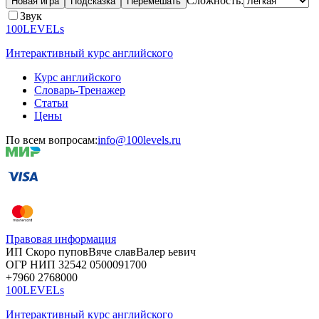
Сложность:
Новая игра
Подсказка
Перемешать
Звук
100LEVELs
Интерактивный курс английского
Курс английского
Словарь-Тренажер
Статьи
Цены
По всем вопросам:
info@100levels.ru
Правовая информация
ИП Скоро
пупов
Вяче
слав
Валер
ьевич
ОГР
НИП
32542
05000
91700
+7960
276
8000
100LEVELs
Интерактивный курс английского