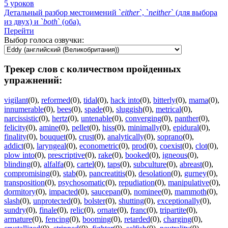
5 уроков
Детальный разбор местоимений `
either
`, `
neither
` (для выбора
из двух) и `
both
` (оба).
Перейти
Выбор голоса озвучки:
Трекер слов с количеством пройденных
упражнений:
vigilant
(0)
,
reformed
(0)
,
tidal
(0)
,
hack into
(0)
,
bitterly
(0)
,
mama
(0)
,
innumerable
(0)
,
bees
(0)
,
spade
(0)
,
sluggish
(0)
,
metrical
(0)
,
narcissistic
(0)
,
hertz
(0)
,
untenable
(0)
,
converging
(0)
,
panther
(0)
,
felicity
(0)
,
amine
(0)
,
pellet
(0)
,
hiss
(0)
,
minimally
(0)
,
epidural
(0)
,
finality
(0)
,
bouquet
(0)
,
crust
(0)
,
analytically
(0)
,
soprano
(0)
,
addict
(0)
,
laryngeal
(0)
,
econometric
(0)
,
prod
(0)
,
coexist
(0)
,
clot
(0)
,
plow into
(0)
,
prescriptive
(0)
,
rake
(0)
,
booked
(0)
,
igneous
(0)
,
blinding
(0)
,
alfalfa
(0)
,
cartel
(0)
,
taps
(0)
,
subculture
(0)
,
abreast
(0)
,
compromising
(0)
,
stab
(0)
,
pancreatitis
(0)
,
desolation
(0)
,
gurney
(0)
,
transposition
(0)
,
psychosomatic
(0)
,
repudiation
(0)
,
manipulative
(0)
,
dormitory
(0)
,
impacted
(0)
,
saucepan
(0)
,
nominee
(0)
,
mammoth
(0)
,
slash
(0)
,
unprotected
(0)
,
bolster
(0)
,
shutting
(0)
,
exceptionally
(0)
,
sundry
(0)
,
finale
(0)
,
relic
(0)
,
ornate
(0)
,
franc
(0)
,
tripartite
(0)
,
armature
(0)
,
fencing
(0)
,
booming
(0)
,
retarded
(0)
,
charging
(0)
,